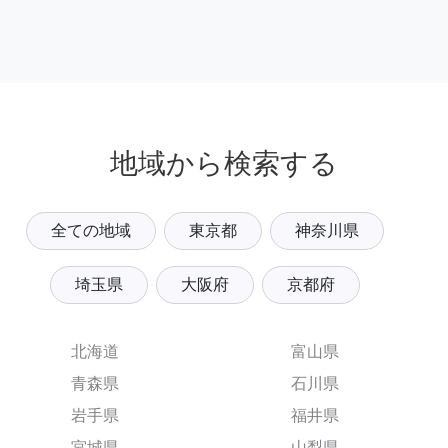
地域から検索する
全ての地域
東京都
神奈川県
埼玉県
大阪府
京都府
北海道
富山県
青森県
石川県
岩手県
福井県
宮城県
山梨県