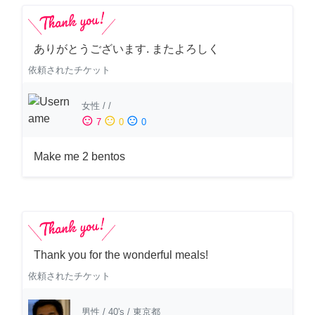
ありがとうございます. またよろしく
依頼されたチケット
女性
/
/
sentiment_satisfied
sentiment_neutral
sentiment_dissatisfied
7
0
0
Make me 2 bentos
Thank you for the wonderful meals!
依頼されたチケット
男性
/
40's
/
東京都