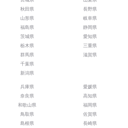
秋田県
長野県
山形県
岐阜県
福島県
静岡県
茨城県
愛知県
栃木県
三重県
群馬県
滋賀県
千葉県
新潟県
兵庫県
愛媛県
奈良県
高知県
和歌山県
福岡県
鳥取県
佐賀県
島根県
長崎県