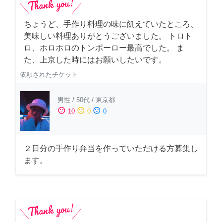
ちょうど、手作り料理の味に飢えていたところ、
美味しい料理ありがとうございました。 トロト
ロ、ホロホロのトンポーロー最高でした。 ま
た、上京した時にはお願いしたいです。
依頼されたチケット
男性
/
50代
/
東京都
sentiment_satisfied
sentiment_neutral
sentiment_dissatisfied
10
0
0
２日分の手作り弁当を作っていただける方募集し
ます。