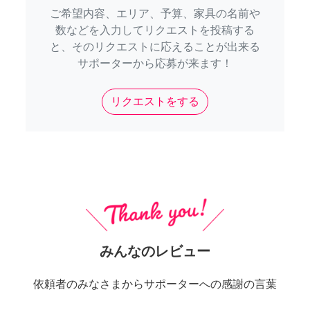
ご希望内容、エリア、予算、家具の名前や
数などを入力してリクエストを投稿する
と、そのリクエストに応えることが出来る
サポーターから応募が来ます！
リクエストをする
みんなのレビュー
依頼者のみなさまからサポーターへの感謝の言葉