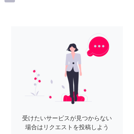
受けたいサービスが見つからない
場合はリクエストを投稿しよう