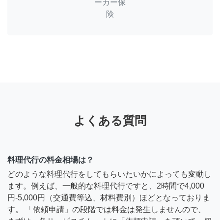
ーカー保
険
よくある質問
料理代行の料金相場は？
どのような料理代行をしてもらいたいかによっても変動し
ます。例えば、一般的な料理代行ですと、2時間で4,000
円-5,000円（交通費等込、材料費別）ほどとなっておりま
す。 「依頼申請」の段階では料金は発生しませんので、