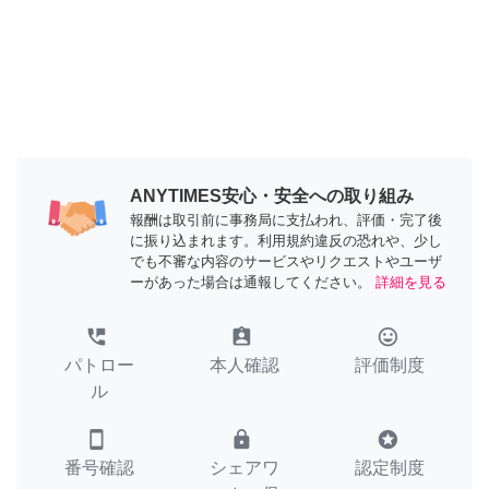
ANYTIMES安心・安全への取り組み
報酬は取引前に事務局に支払われ、評価・完了後
に振り込まれます。利用規約違反の恐れや、少し
でも不審な内容のサービスやリクエストやユーザ
ーがあった場合は通報してください。
詳細を見る
perm_phone_msg
assignment_ind
tag_faces
パトロー
本人確認
評価制度
ル
smartphone
lock
stars
番号確認
シェアワ
認定制度