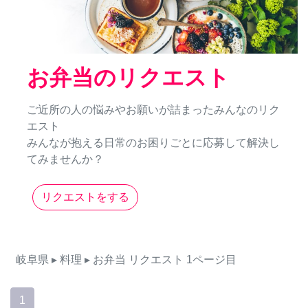
お弁当のリクエスト
ご近所の人の悩みやお願いが詰まったみんなのリク
エスト
みんなが抱える日常のお困りごとに応募して解決し
てみませんか？
リクエストをする
岐阜県
▸ 料理
▸ お弁当
リクエスト
1ページ目
1