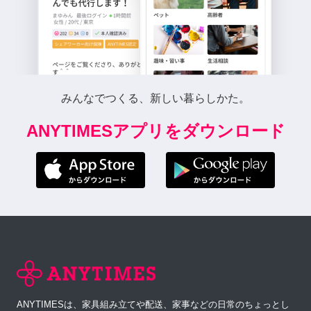
みんなでつくる、新しい暮らしかた。
ANYTIMESアプリをダウンロード
ANYTIMESは、家具組み立てや配送、家事などの日常のちょっとし