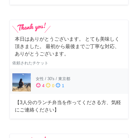
本日はありがとうございます。 とても美味しく
頂きました。 最初から最後までご丁寧な対応、
ありがとうございます。
依頼されたチケット
女性
/
30's
/
東京都
sentiment_satisfied
sentiment_neutral
sentiment_dissatisfied
4
0
1
【3人分のランチ弁当を作ってくださる方、気軽
にご連絡ください】