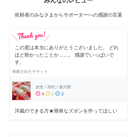
みんなのレビュー
依頼者のみなさまからサポーターへの感謝の言葉
この度は本当にありがとうございました。 どれ
ほど助かったことか……。 感謝でいっぱいで
す。
依頼されたチケット
女性
/
30代
/
香川県
sentiment_satisfied
sentiment_neutral
sentiment_dissatisfied
4
0
0
洋裁のできる方★簡単なズボンを作ってほしい