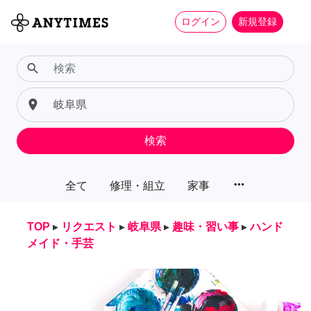
ログイン
新規登録
search
place
検索
more_horiz
全て
修理・組立
家事
TOP
▸
リクエスト
▸
岐阜県
▸
趣味・習い事
▸
ハンド
メイド・手芸