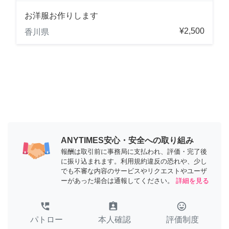
お洋服お作りします
¥2,500
香川県
ANYTIMES安心・安全への取り組み
報酬は取引前に事務局に支払われ、評価・完了後
に振り込まれます。利用規約違反の恐れや、少し
でも不審な内容のサービスやリクエストやユーザ
ーがあった場合は通報してください。
詳細を見る
perm_phone_msg
assignment_ind
tag_faces
パトロー
本人確認
評価制度