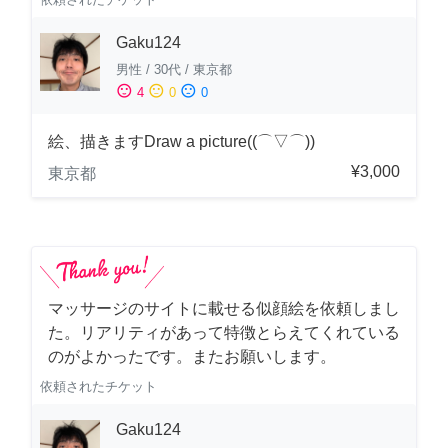
Gaku124
男性
/
30代
/
東京都
sentiment_satisfied
sentiment_neutral
sentiment_dissatisfied
4
0
0
絵、描きますDraw a picture((⌒▽⌒))
¥3,000
東京都
マッサージのサイトに載せる似顔絵を依頼しまし
た。リアリティがあって特徴とらえてくれている
のがよかったです。またお願いします。
依頼されたチケット
Gaku124