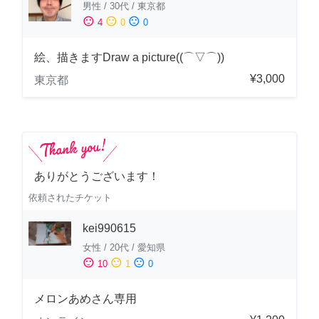
男性
/
30代
/
東京都
sentiment_satisfied
sentiment_neutral
sentiment_dissatisfied
4
0
0
絵、描きますDraw a picture((⌒▽⌒))
¥3,000
東京都
ありがとうございます！
依頼されたチケット
kei990615
女性
/
20代
/
愛知県
sentiment_satisfied
sentiment_neutral
sentiment_dissatisfied
10
1
0
メロンあめさん専用