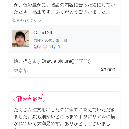
が、色彩豊かに、物語の内容に合った絵にしてい
ただき、感謝です。ありがとうございました。
依頼されたチケット
Gaku124
男性
/
30代
/
東京都
sentiment_satisfied
sentiment_neutral
sentiment_dissatisfied
4
0
0
絵、描きますDraw a picture((⌒▽⌒))
¥3,000
東京都
たくさん注文を出したのに全てに答えていただき
ました。絵も細かいところまで丁寧にリアルに描
かれていて大満足です。ありがとうございまし