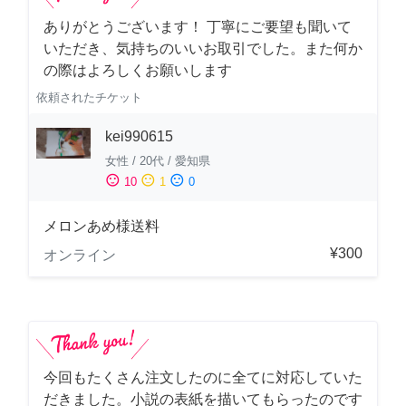
ありがとうございます！ 丁寧にご要望も聞いて
いただき、気持ちのいいお取引でした。また何か
の際はよろしくお願いします
依頼されたチケット
kei990615
女性
/
20代
/
愛知県
sentiment_satisfied
sentiment_neutral
sentiment_dissatisfied
10
1
0
メロンあめ様送料
¥300
オンライン
今回もたくさん注文したのに全てに対応していた
だきました。小説の表紙を描いてもらったのです