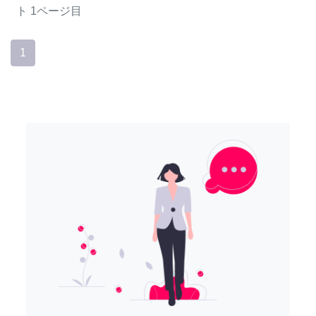
ト
1ページ目
1