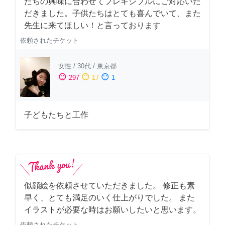
たちの興味に合わせてフレキシブルにご対応いた
だきました。子供たちはとても喜んでいて、また
先生に来てほしい！と言っております
依頼されたチケット
女性
/
30代
/
東京都
sentiment_satisfied
sentiment_neutral
sentiment_dissatisfied
297
17
1
子どもたちと工作
似顔絵を依頼させていただきました。 修正も素
早く、とても満足のいく仕上がりでした。 また
イラストが必要な時はお願いしたいと思います。
依頼されたチケット