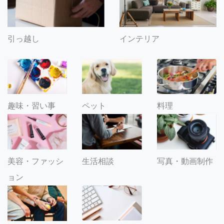
引っ越し
インテリア
趣味・習い事
ペット
料理
美容・ファッシ
生活相談
写真・動画制作
ョン