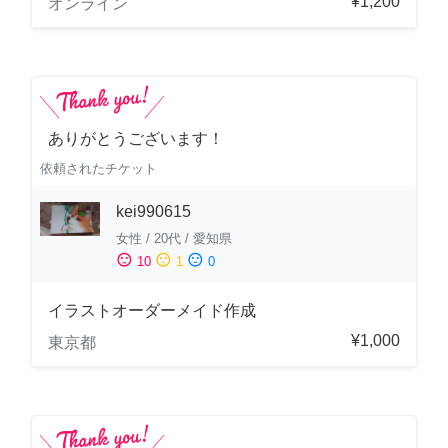
¥1,200
オンライン
ありがとうございます！
依頼されたチケット
kei990615
女性
/
20代
/
愛知県
sentiment_satisfied
sentiment_neutral
sentiment_dissatisfied
10
1
0
イラストオーダーメイド作成
¥1,000
東京都