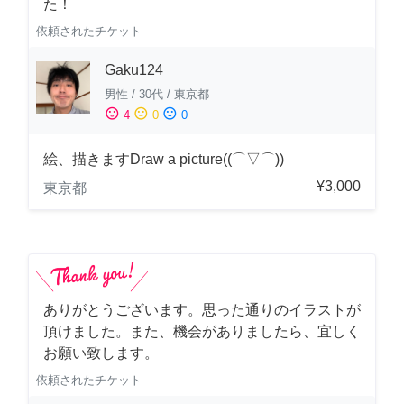
た！
依頼されたチケット
Gaku124
男性
/
30代
/
東京都
sentiment_satisfied
sentiment_neutral
sentiment_dissatisfied
4
0
0
絵、描きますDraw a picture((⌒▽⌒))
¥3,000
東京都
ありがとうございます。思った通りのイラストが
頂けました。また、機会がありましたら、宜しく
お願い致します。
依頼されたチケット