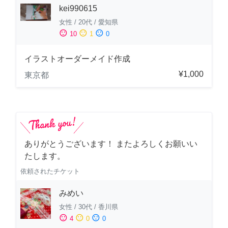
kei990615
女性
/
20代
/
愛知県
sentiment_satisfied
sentiment_neutral
sentiment_dissatisfied
10
1
0
イラストオーダーメイド作成
¥1,000
東京都
ありがとうございます！ またよろしくお願いい
たします。
依頼されたチケット
みめい
女性
/
30代
/
香川県
sentiment_satisfied
sentiment_neutral
sentiment_dissatisfied
4
0
0