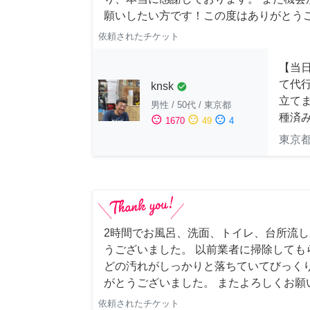
願いしたい方です！この度はありがとう
依頼されたチケット
【当
て代
knsk
check_circle
立てま
男性
/
50代
/
東京都
種済
sentiment_satisfied
sentiment_neutral
sentiment_dissatisfied
1670
49
4
東京
2時間でお風呂、洗面、トイレ、台所流
うございました。 以前業者に掃除しても
どの汚れがしっかりと落ちていてびっくり
がとうございました。 またよろしくお願い申
依頼されたチケット