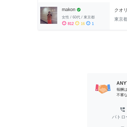
makon
check_circle
クオ
女性
/
60代
/
東京都
東京
sentiment_satisfied
sentiment_neutral
sentiment_dissatisfied
812
16
1
AN
報酬
不審
perm_phone_msg
パトロ