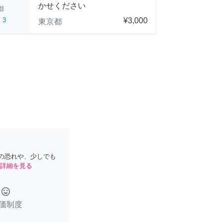
かせください
都
ed
3
¥3,000
東京都
の恐れや、少しでも
詳細を見る
tag_faces
価制度