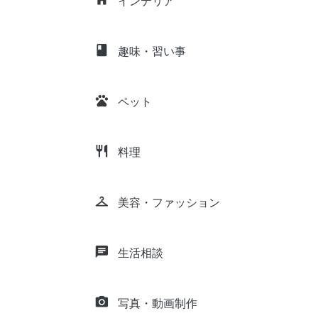
インテリア
class
趣味・習い事
pets
ペット
restaurant
料理
checkroom
美容・ファッション
chat
生活相談
camera_alt
写真・動画制作