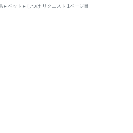
県
▸ ペット
▸ しつけ
リクエスト
1ページ目