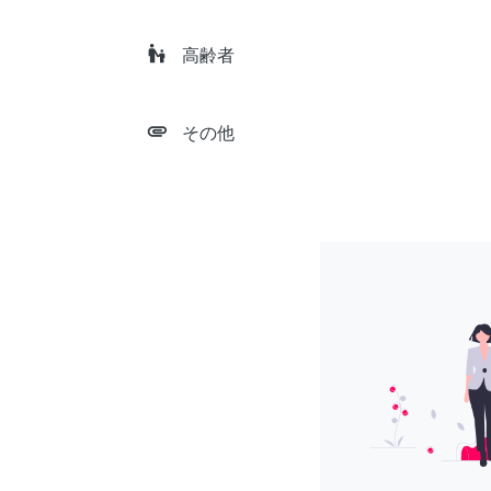
escalator_warning
高齢者
attachment
その他