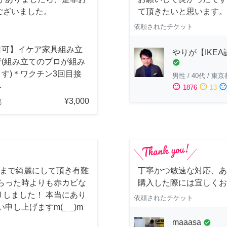
ございました。
て頂きたいと思います。
依頼されたチケット
日可】イケア家具組み立
やりが【IKE
行(組み立てのプロが組み
check_circle
す)＊ワクチン3回目接
男性
/
40代
/
東京
み
sentiment_satisfied
sentiment_neutral
sentiment_dissatisfi
1876
13
¥3,000
都
しまで綺麗にして頂き有難
丁寧かつ敏速な対応、あ
らった時よりも赤カビな
購入した際には宜しくお
しました！ 本当にあり
依頼されたチケット
し上げますm(_ _)m
maaasa
check_circle