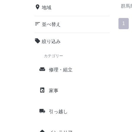
群馬
place
地域
sort
1
並べ替え
local_offer
絞り込み
カテゴリー
weekend
修理・組立
local_laundry_service
家事
local_shipping
引っ越し
home