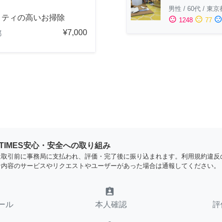
男性
/
60代
/
東京
リティの高いお掃除
sentiment_satisfied
sentiment_neutral
sentiment_dissatisfi
1248
77
¥7,000
都
YTIMES安心・安全への取り組み
は取引前に事務局に支払われ、評価・完了後に振り込まれます。利用規約違反
な内容のサービスやリクエストやユーザーがあった場合は通報してください。
assignment_ind
ール
本人確認
評