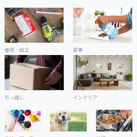
修理・組立
家事
引っ越し
インテリア