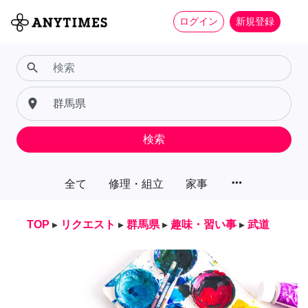
ログイン
新規登録
search
place
検索
more_horiz
全て
修理・組立
家事
TOP
▸
リクエスト
▸
群馬県
▸
趣味・習い事
▸
武道