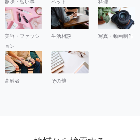
趣味・習い事
ペット
料理
美容・ファッシ
生活相談
写真・動画制作
ョン
その他
高齢者