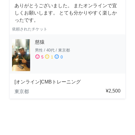
ありがとうございました。 またオンラインで宜
しくお願いします。 とても分かりやすく楽しか
ったです。
依頼されたチケット
慈猿
男性
/
40代
/
東京都
sentiment_satisfied
sentiment_neutral
sentiment_dissatisfied
5
1
0
[オンライン]CMBトレーニング
¥2,500
東京都