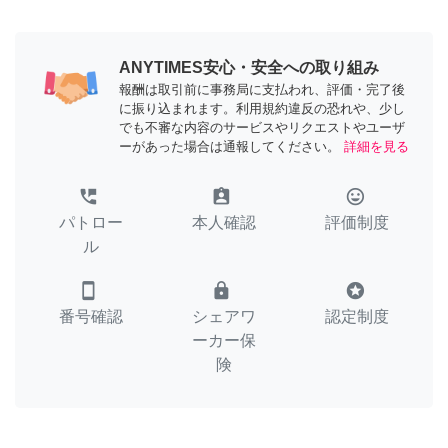
ANYTIMES安心・安全への取り組み
報酬は取引前に事務局に支払われ、評価・完了後
に振り込まれます。利用規約違反の恐れや、少し
でも不審な内容のサービスやリクエストやユーザ
ーがあった場合は通報してください。
詳細を見る
perm_phone_msg
assignment_ind
tag_faces
パトロー
本人確認
評価制度
ル
smartphone
lock
stars
番号確認
シェアワ
認定制度
ーカー保
険