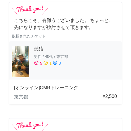
こちらこそ、有難うございました。 ちょっと、
先になりますが検討させて頂きます。
依頼されたチケット
慈猿
男性
/
40代
/
東京都
sentiment_satisfied
sentiment_neutral
sentiment_dissatisfied
5
1
0
[オンライン]CMBトレーニング
¥2,500
東京都