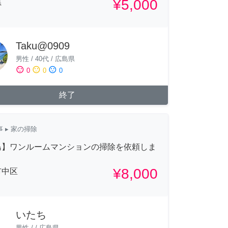
¥5,000
県
Taku@0909
男性
/
40代
/
広島県
sentiment_satisfied
sentiment_neutral
sentiment_dissatisfied
0
0
0
終了
事
▸ 家の掃除
島】ワンルームマンションの掃除を依頼しま
¥8,000
市中区
いたち
男性
/
/
広島県