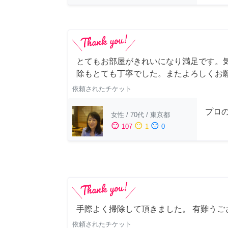
とてもお部屋がきれいになり満足です。
除もとても丁寧でした。またよろしくお
依頼されたチケット
プロ
女性
/
70代
/
東京都
sentiment_satisfied
sentiment_neutral
sentiment_dissatisfied
107
1
0
手際よく掃除して頂きました。 有難うご
依頼されたチケット