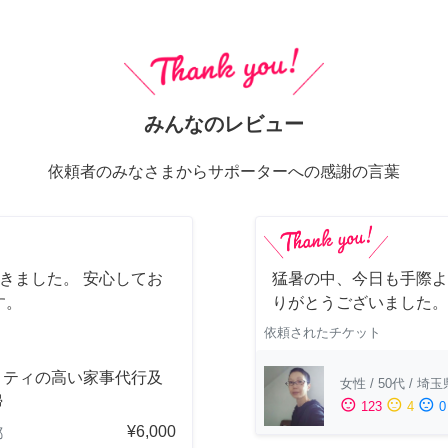
みんなのレビュー
依頼者のみなさまからサポーターへの感謝の言葉
きました。 安心してお
猛暑の中、今日も手際よ
す。
りがとうございました。
依頼されたチケット
リティの高い家事代行及
女性
/
50代
/
埼玉
掃
sentiment_satisfied
sentiment_neutral
sentiment_dissatisfied
123
4
0
¥6,000
都