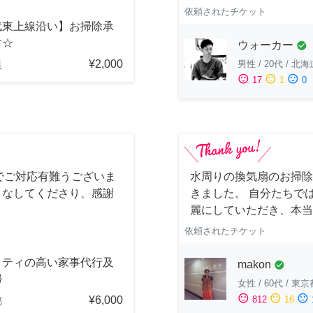
依頼されたチケット
武東上線沿い】お掃除承
す☆
ウォーカー
check_circle
¥2,000
男性
/
20代
/
北海
県
sentiment_satisfied
sentiment_neutral
sentiment_dissatisfied
17
1
0
でご対応有難うございま
水周りの換気扇のお掃除
こなしてくださり、感謝
きました。 自分たちで
麗にしていただき、本当
依頼されたチケット
リティの高い家事代行及
makon
check_circle
掃
女性
/
60代
/
東京
sentiment_satisfied
sentiment_neutral
sentiment_dissatisfied
¥6,000
812
16
都