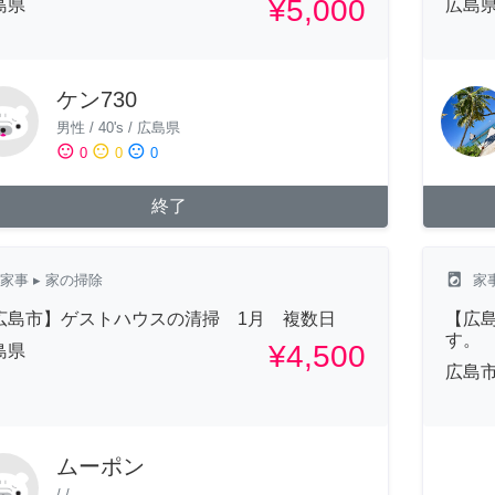
¥5,000
島県
広島
ケン730
男性
/
40's
/
広島県
sentiment_satisfied
sentiment_neutral
sentiment_dissatisfied
0
0
0
終了
local_laundry_service
家事
▸ 家の掃除
家
広島市】ゲストハウスの清掃 1月 複数日
【広
す。
¥4,500
島県
広島
ムーポン
/
/