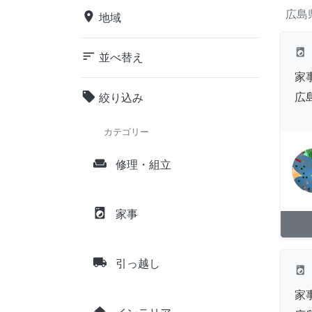
広島
place
地域
local_laundry_service
sort
並べ替え
家
local_offer
広
絞り込み
カテゴリー
weekend
修理・組立
local_laundry_service
家事
local_shipping
引っ越し
local_laundry_service
家
home