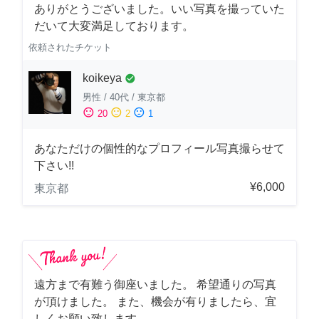
ありがとうございました。いい写真を撮っていた
だいて大変満足しております。
依頼されたチケット
koikeya
check_circle
男性
/
40代
/
東京都
sentiment_satisfied
sentiment_neutral
sentiment_dissatisfied
20
2
1
あなただけの個性的なプロフィール写真撮らせて
下さい!!
¥6,000
東京都
遠方まで有難う御座いました。 希望通りの写真
が頂けました。 また、機会が有りましたら、宜
しくお願い致します。