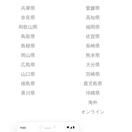
兵庫県
愛媛県
奈良県
高知県
和歌山県
福岡県
鳥取県
佐賀県
島根県
長崎県
岡山県
熊本県
広島県
大分県
山口県
宮崎県
徳島県
鹿児島県
香川県
沖縄県
海外
オンライン