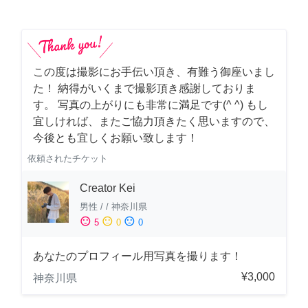
この度は撮影にお手伝い頂き、有難う御座いまし
た！ 納得がいくまで撮影頂き感謝しておりま
す。 写真の上がりにも非常に満足です(^ ^) もし
宜しければ、またご協力頂きたく思いますので、
今後とも宜しくお願い致します！
依頼されたチケット
Creator Kei
男性
/
/
神奈川県
sentiment_satisfied
sentiment_neutral
sentiment_dissatisfied
5
0
0
あなたのプロフィール用写真を撮ります！
¥3,000
神奈川県