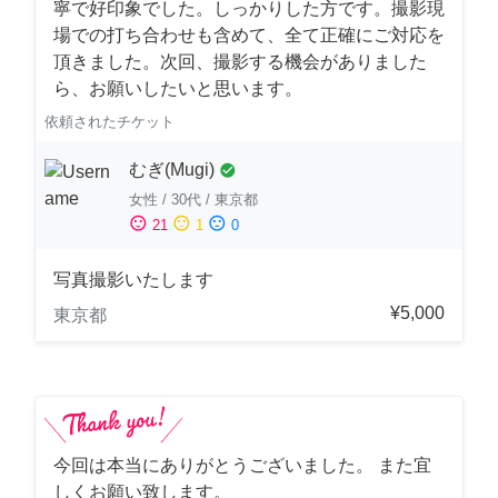
寧で好印象でした。しっかりした方です。撮影現
場での打ち合わせも含めて、全て正確にご対応を
頂きました。次回、撮影する機会がありました
ら、お願いしたいと思います。
依頼されたチケット
むぎ(Mugi)
check_circle
女性
/
30代
/
東京都
sentiment_satisfied
sentiment_neutral
sentiment_dissatisfied
21
1
0
写真撮影いたします
¥5,000
東京都
今回は本当にありがとうございました。 また宜
しくお願い致します。