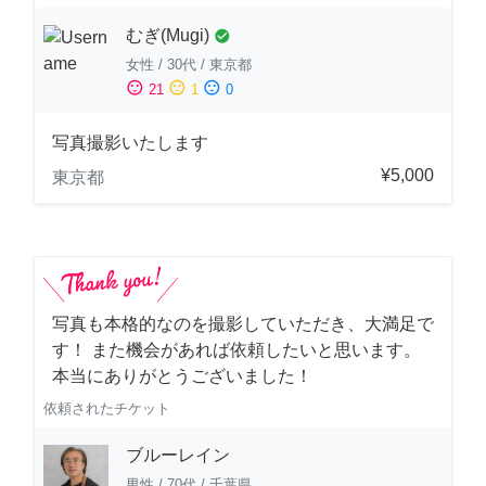
むぎ(Mugi)
check_circle
女性
/
30代
/
東京都
sentiment_satisfied
sentiment_neutral
sentiment_dissatisfied
21
1
0
写真撮影いたします
¥5,000
東京都
写真も本格的なのを撮影していただき、大満足で
す！ また機会があれば依頼したいと思います。
本当にありがとうございました！
依頼されたチケット
ブルーレイン
男性
/
70代
/
千葉県