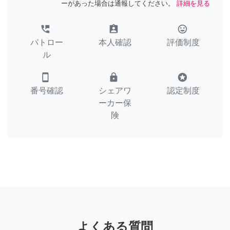
ーがあった場合は通報してください。
詳細を見る
perm_phone_msg
assignment_ind
tag_faces
パトロー
本人確認
評価制度
ル
smartphone
lock
stars
番号確認
シェアワ
認定制度
ーカー保
険
よくある質問