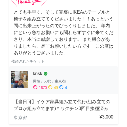
とても手早く、そして完璧にIKEAのテーブルと
椅子を組み立ててくださいました！！あっという
間に出来上がったのでびっくりしました。 年内
にという急なお願いにも関わらずすぐに来てくだ
さり、本当に感謝しております。 また機会があ
りましたら、是非お願いしたい方です！この度は
ありがとうございました。
依頼されたチケット
knsk
check_circle
男性
/
50代
/
東京都
sentiment_satisfied
sentiment_neutral
sentiment_dissatisfied
1670
49
4
【当日可】イケア家具組み立て代行(組み立ての
プロが組み立てます)＊ワクチン3回目接種済み
¥3,000
東京都