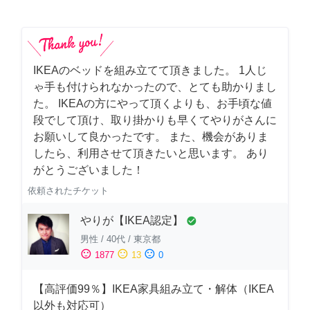
IKEAのベッドを組み立てて頂きました。 1人じ
ゃ手も付けられなかったので、とても助かりまし
た。 IKEAの方にやって頂くよりも、お手頃な値
段でして頂け、取り掛かりも早くてやりがさんに
お願いして良かったです。 また、機会がありま
したら、利用させて頂きたいと思います。 あり
がとうございました！
依頼されたチケット
やりが【IKEA認定】
check_circle
男性
/
40代
/
東京都
sentiment_satisfied
sentiment_neutral
sentiment_dissatisfied
1877
13
0
【高評価99％】IKEA家具組み立て・解体（IKEA
以外も対応可）