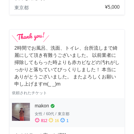
¥5,000
東京都
2時間でお風呂、洗面、トイレ、台所流しまで綺
麗にして頂き有難うございました。 以前業者に
掃除してもらった時よりも赤カビなどの汚れがし
っかりと落ちていてびっくりしました！ 本当に
ありがとうございました。 またよろしくお願い
申し上げますm(_ _)m
依頼されたチケット
makon
check_circle
女性
/
60代
/
東京都
sentiment_satisfied
sentiment_neutral
sentiment_dissatisfied
812
16
1