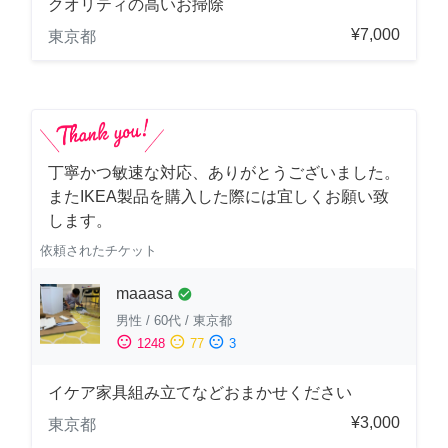
クオリティの高いお掃除
¥7,000
東京都
丁寧かつ敏速な対応、ありがとうございました。
またIKEA製品を購入した際には宜しくお願い致
します。
依頼されたチケット
maaasa
check_circle
男性
/
60代
/
東京都
sentiment_satisfied
sentiment_neutral
sentiment_dissatisfied
1248
77
3
イケア家具組み立てなどおまかせください
¥3,000
東京都