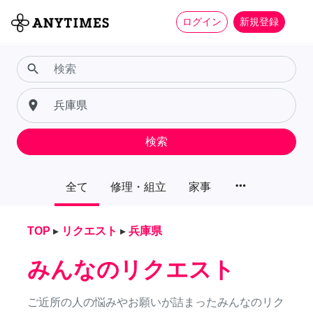
ログイン
新規登録
search
place
検索
more_horiz
全て
修理・組立
家事
TOP
▸
リクエスト
▸
兵庫県
みんなのリクエスト
ご近所の人の悩みやお願いが詰まったみんなのリク