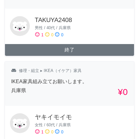
TAKUYA2408
男性
/
40代
/
兵庫県
sentiment_satisfied
sentiment_neutral
sentiment_dissatisfied
1
0
0
終了
weekend
修理・組立
▸ IKEA（イケア）家具
IKEA家具組み立てお願いします。
¥0
兵庫県
ヤキイモイモ
女性
/
60代
/
兵庫県
sentiment_satisfied
sentiment_neutral
sentiment_dissatisfied
1
0
0