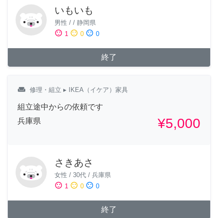
いもいも
男性
/
/
静岡県
sentiment_satisfied
sentiment_neutral
sentiment_dissatisfied
1
0
0
終了
weekend
修理・組立
▸ IKEA（イケア）家具
組立途中からの依頼です
¥5,000
兵庫県
さきあさ
女性
/
30代
/
兵庫県
sentiment_satisfied
sentiment_neutral
sentiment_dissatisfied
1
0
0
終了