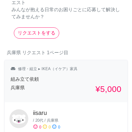
エスト
みんなが抱える日常のお困りごとに応募して解決し
てみませんか？
リクエストをする
兵庫県
リクエスト
1ページ目
weekend
修理・組立
▸ IKEA（イケア）家具
組み立て依頼
¥5,000
兵庫県
iisaru
/
20代
/
兵庫県
sentiment_satisfied
sentiment_neutral
sentiment_dissatisfied
0
0
0