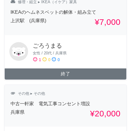
weekend
修理・組立
▸ IKEA（イケア）家具
IKEAのヘムネスベットの解体・組み立て
¥7,000
上沢駅 (兵庫県)
ごろうまる
女性
/
20代
/
兵庫県
sentiment_satisfied
sentiment_neutral
sentiment_dissatisfied
1
0
0
終了
attachment
その他
▸ その他
中古一軒家 電気工事コンセント増設
¥20,000
兵庫県