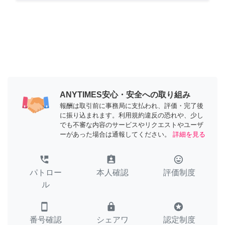
ANYTIMES安心・安全への取り組み
報酬は取引前に事務局に支払われ、評価・完了後
に振り込まれます。利用規約違反の恐れや、少し
でも不審な内容のサービスやリクエストやユーザ
ーがあった場合は通報してください。
詳細を見る
perm_phone_msg
assignment_ind
tag_faces
パトロー
本人確認
評価制度
ル
smartphone
lock
stars
番号確認
シェアワ
認定制度