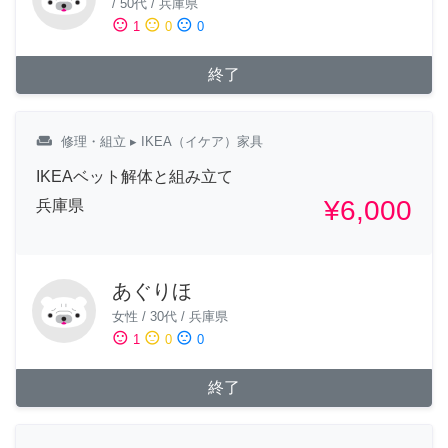
/
50代
/
兵庫県
sentiment_satisfied
sentiment_neutral
sentiment_dissatisfied
1
0
0
終了
weekend
修理・組立
▸ IKEA（イケア）家具
IKEAベット解体と組み立て
¥6,000
兵庫県
あぐりほ
女性
/
30代
/
兵庫県
sentiment_satisfied
sentiment_neutral
sentiment_dissatisfied
1
0
0
終了