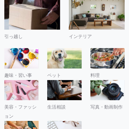
引っ越し
インテリア
趣味・習い事
ペット
料理
美容・ファッシ
生活相談
写真・動画制作
ョン