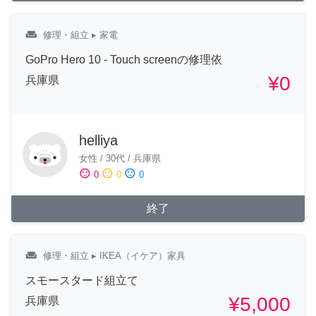
weekend
修理・組立
▸ 家電
GoPro Hero 10 - Touch screenの修理依
¥0
兵庫県
helliya
女性
/
30代
/
兵庫県
sentiment_satisfied
sentiment_neutral
sentiment_dissatisfied
0
0
0
終了
weekend
修理・組立
▸ IKEA（イケア）家具
スモースタード組立て
¥5,000
兵庫県