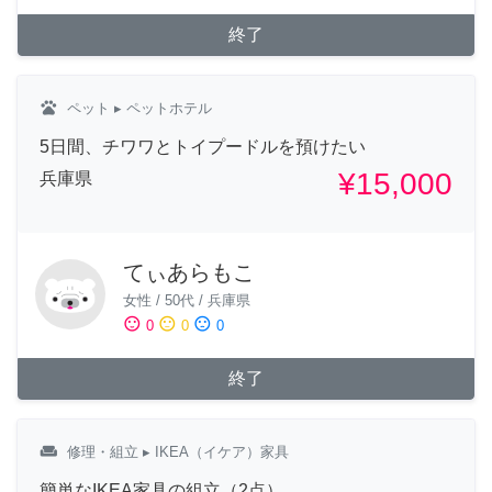
終了
pets
ペット
▸ ペットホテル
5日間、チワワとトイプードルを預けたい
¥15,000
兵庫県
てぃあらもこ
女性
/
50代
/
兵庫県
sentiment_satisfied
sentiment_neutral
sentiment_dissatisfied
0
0
0
終了
weekend
修理・組立
▸ IKEA（イケア）家具
簡単なIKEA家具の組立（2点）