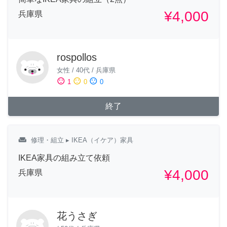
¥4,000
兵庫県
rospollos
女性
/
40代
/
兵庫県
sentiment_satisfied
sentiment_neutral
sentiment_dissatisfied
1
0
0
終了
weekend
修理・組立
▸ IKEA（イケア）家具
IKEA家具の組み立て依頼
¥4,000
兵庫県
花うさぎ