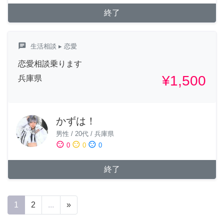
終了
chat
生活相談
▸ 恋愛
恋愛相談乗ります
¥1,500
兵庫県
かずは！
男性
/
20代
/
兵庫県
sentiment_satisfied
sentiment_neutral
sentiment_dissatisfied
0
0
0
終了
1
2
...
»