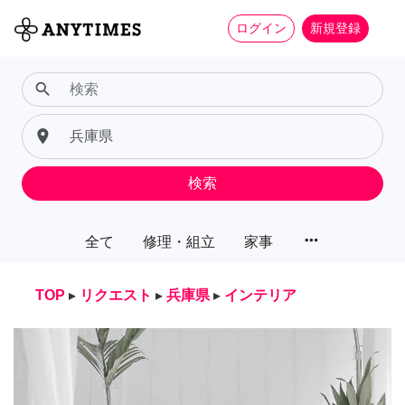
ログイン
新規登録
search
place
検索
more_horiz
全て
修理・組立
家事
TOP
▸
リクエスト
▸
兵庫県
▸
インテリア