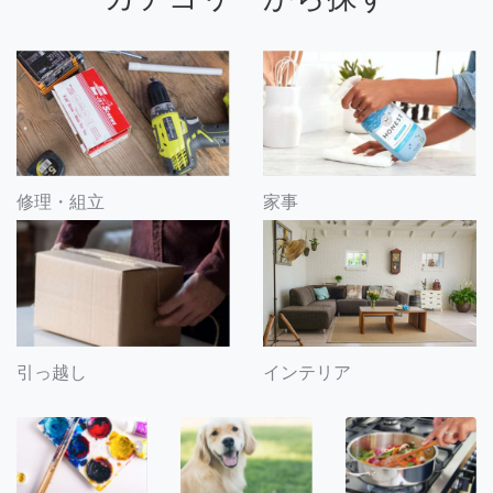
修理・組立
家事
引っ越し
インテリア