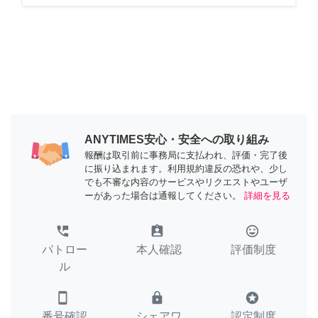
ANYTIMES安心・安全への取り組み
報酬は取引前に事務局に支払われ、評価・完了後
に振り込まれます。利用規約違反の恐れや、少し
でも不審な内容のサービスやリクエストやユーザ
ーがあった場合は通報してください。
詳細を見る
perm_phone_msg
assignment_ind
tag_faces
パトロー
本人確認
評価制度
ル
smartphone
lock
stars
番号確認
シェアワ
認定制度