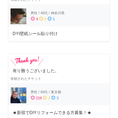
男性
/
40代
/
神奈川県
sentiment_satisfied
sentiment_neutral
sentiment_dissatisfied
4
0
1
DYI壁紙シール貼り付け
有り難うございました。
依頼されたチケット
男性
/
60代
/
東京都
sentiment_satisfied
sentiment_neutral
sentiment_dissatisfied
219
1
3
★新宿でDIYリフォームできる方募集！★