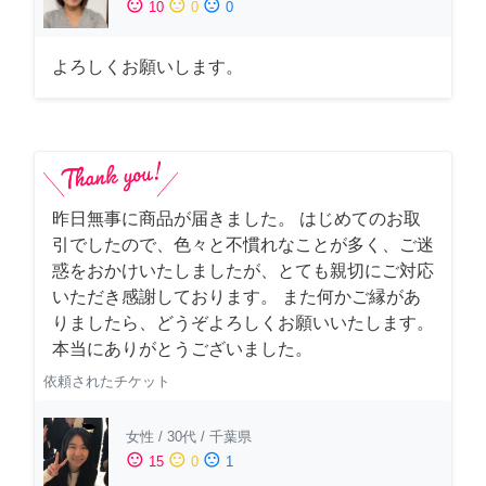
sentiment_satisfied
sentiment_neutral
sentiment_dissatisfied
10
0
0
よろしくお願いします。
昨日無事に商品が届きました。 はじめてのお取
引でしたので、色々と不慣れなことが多く、ご迷
惑をおかけいたしましたが、とても親切にご対応
いただき感謝しております。 また何かご縁があ
りましたら、どうぞよろしくお願いいたします。
本当にありがとうございました。
依頼されたチケット
女性
/
30代
/
千葉県
sentiment_satisfied
sentiment_neutral
sentiment_dissatisfied
15
0
1