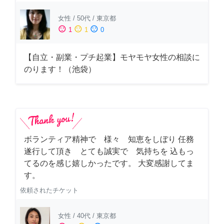
女性
/
50代
/
東京都
sentiment_satisfied
sentiment_neutral
sentiment_dissatisfied
1
1
0
【自立・副業・プチ起業】モヤモヤ女性の相談に
のります！（池袋）
ボランティア精神で 様々 知恵をしぼり 任務
遂行して頂き とても誠実で 気持ちを 込もっ
てるのを感じ嬉しかったです。 大変感謝してま
す。
依頼されたチケット
女性
/
40代
/
東京都