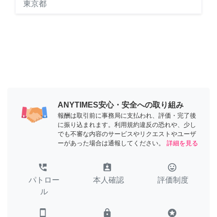
東京都
ANYTIMES安心・安全への取り組み
報酬は取引前に事務局に支払われ、評価・完了後
に振り込まれます。利用規約違反の恐れや、少し
でも不審な内容のサービスやリクエストやユーザ
ーがあった場合は通報してください。
詳細を見る
perm_phone_msg
assignment_ind
tag_faces
パトロー
本人確認
評価制度
ル
smartphone
lock
stars