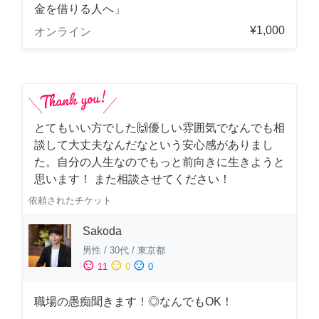
金を借りる人へ」
¥1,000
オンライン
とてもいい方でした🙌優しい雰囲気でなんでも相
談して大丈夫なんだなという安心感がありまし
た。自分の人生なのでもっと前向きに生きようと
思います！ また相談させてください！
依頼されたチケット
Sakoda
男性
/
30代
/
東京都
sentiment_satisfied
sentiment_neutral
sentiment_dissatisfied
11
0
0
職場の愚痴聞きます！◎なんでもOK！