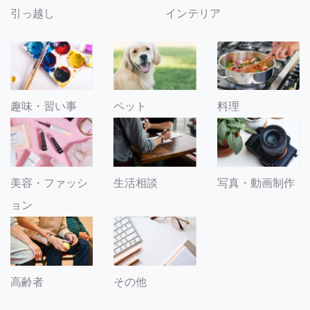
引っ越し
インテリア
趣味・習い事
ペット
料理
美容・ファッシ
生活相談
写真・動画制作
ョン
その他
高齢者