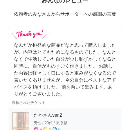
みんなのレビュー
依頼者のみなさまからサポーターへの感謝の言葉
なんだか挑発的な商品だなと思って購入しました
が、内容はとてもためになるものでした。なんと
なくで生活していた自分が少し恥ずかしくなると
同時に、自信がものすごく付きました。 お話し
た内容は軽々しく口にすると重みがなくなるので
言いたくありませんが、今の自分にベストなアド
バイスを頂けました。 前を向いて進みます。あ
りがとうございました。
依頼されたチケット
たかさんver.2
男性
/
20代
/
東京都
sentiment_satisfied
sentiment_neutral
sentiment_dissatisfied
5
0
0