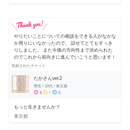
やりたいことについての相談をできる人がなかな
か周りにいなかったので、 話せてとてもすっき
りしました。 また今後の方向性まで決められた
のでこれから前向きに進んでいこうと思います！
依頼されたチケット
たかさんver.2
男性
/
20代
/
東京都
sentiment_satisfied
sentiment_neutral
sentiment_dissatisfied
5
0
0
もっと生きませんか？
東京都