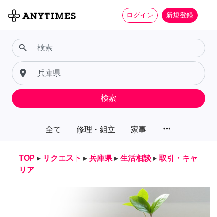
ログイン
新規登録
search
place
検索
more_horiz
全て
修理・組立
家事
TOP
▸
リクエスト
▸
兵庫県
▸
生活相談
▸
取引・キャ
リア