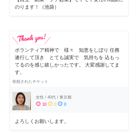
のります！（池袋）
ボランティア精神で 様々 知恵をしぼり 任務
遂行して頂き とても誠実で 気持ちを 込もっ
てるのを感じ嬉しかったです。 大変感謝してま
す。
依頼されたチケット
女性
/
40代
/
東京都
sentiment_satisfied
sentiment_neutral
sentiment_dissatisfied
10
0
0
よろしくお願いします。