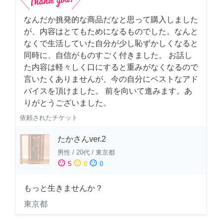
なんだか挑発的な商品だなと思って購入しました
が、内容はとてもためになるものでした。なんと
なくで生活していた自分が少し恥ずかしくなると
同時に、自信がものすごく付きました。 お話し
た内容は軽々しく口にすると重みがなくなるので
言いたくありませんが、今の自分にベストなアド
バイスを頂けました。 前を向いて進みます。あ
りがとうございました。
依頼されたチケット
たかさんver.2
男性
/
20代
/
東京都
sentiment_satisfied
sentiment_neutral
sentiment_dissatisfied
5
0
0
もっと生きませんか？
東京都