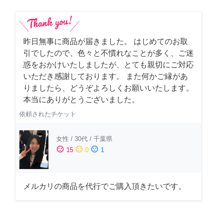
昨日無事に商品が届きました。 はじめてのお取
引でしたので、色々と不慣れなことが多く、ご迷
惑をおかけいたしましたが、とても親切にご対応
いただき感謝しております。 また何かご縁があ
りましたら、どうぞよろしくお願いいたします。
本当にありがとうございました。
依頼されたチケット
女性
/
30代
/
千葉県
sentiment_satisfied
sentiment_neutral
sentiment_dissatisfied
15
0
1
メルカリの商品を代行でご購入頂きたいです。