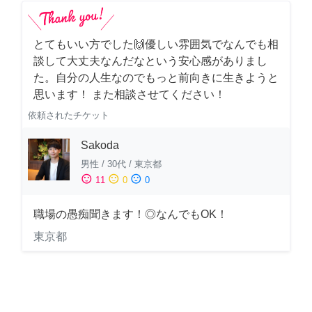
とてもいい方でした🙌優しい雰囲気でなんでも相
談して大丈夫なんだなという安心感がありまし
た。自分の人生なのでもっと前向きに生きようと
思います！ また相談させてください！
依頼されたチケット
Sakoda
男性
/
30代
/
東京都
sentiment_satisfied
sentiment_neutral
sentiment_dissatisfied
11
0
0
職場の愚痴聞きます！◎なんでもOK！
東京都