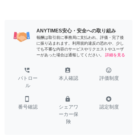
ANYTIMES安心・安全への取り組み
報酬は取引前に事務局に支払われ、評価・完了後
に振り込まれます。利用規約違反の恐れや、少し
でも不審な内容のサービスやリクエストやユーザ
ーがあった場合は通報してください。
詳細を見る
perm_phone_msg
assignment_ind
tag_faces
パトロー
本人確認
評価制度
ル
smartphone
lock
stars
番号確認
シェアワ
認定制度
ーカー保
険