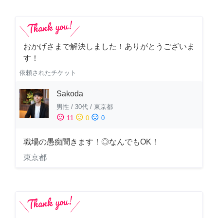
おかげさまで解決しました！ありがとうございま
す！
依頼されたチケット
Sakoda
男性
/
30代
/
東京都
sentiment_satisfied
sentiment_neutral
sentiment_dissatisfied
11
0
0
職場の愚痴聞きます！◎なんでもOK！
東京都