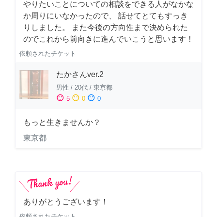
やりたいことについての相談をできる人がなかな
か周りにいなかったので、 話せてとてもすっき
りしました。 また今後の方向性まで決められた
のでこれから前向きに進んでいこうと思います！
依頼されたチケット
たかさんver.2
男性
/
20代
/
東京都
sentiment_satisfied
sentiment_neutral
sentiment_dissatisfied
5
0
0
もっと生きませんか？
東京都
ありがとうございます！
依頼されたチケット