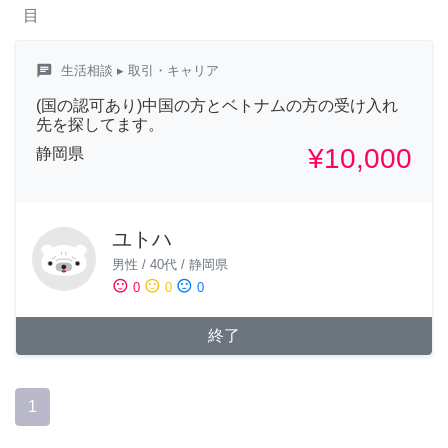
目
chat
生活相談
▸ 取引・キャリア
(国の認可あり)中国の方とベトナムの方の受け入れ
先を探してます。
¥10,000
静岡県
ユトハ
男性
/
40代
/
静岡県
sentiment_satisfied
sentiment_neutral
sentiment_dissatisfied
0
0
0
終了
1