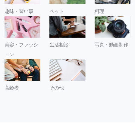
趣味・習い事
ペット
料理
美容・ファッシ
生活相談
写真・動画制作
ョン
その他
高齢者