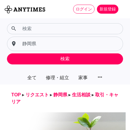
ログイン
新規登録
search
place
検索
more_horiz
全て
修理・組立
家事
TOP
▸
リクエスト
▸
静岡県
▸
生活相談
▸
取引・キャ
リア