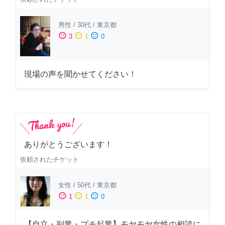
男性
/
30代
/
東京都
sentiment_satisfied
sentiment_neutral
sentiment_dissatisfied
3
1
0
現場の声を聞かせてください！
ありがとうございます！
依頼されたチケット
女性
/
50代
/
東京都
sentiment_satisfied
sentiment_neutral
sentiment_dissatisfied
1
1
0
【自立・副業・プチ起業】モヤモヤ女性の相談に