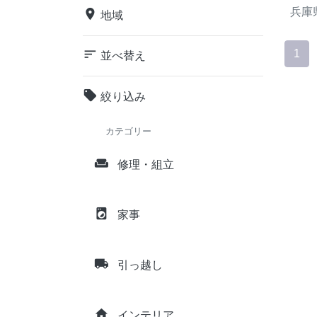
兵庫
place
地域
sort
1
並べ替え
local_offer
絞り込み
カテゴリー
weekend
修理・組立
local_laundry_service
家事
local_shipping
引っ越し
home
インテリア