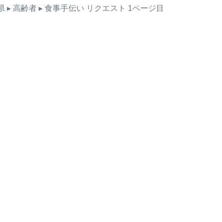
県
▸ 高齢者
▸ 食事手伝い
リクエスト
1ページ目