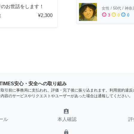
者のお世話をします！
女性
/
50代
/
神奈
sentiment_satisfied
sentiment_neutral
sentiment_dissatisfied
¥2,300
3
0
0
都
YTIMES安心・安全への取り組み
は取引前に事務局に支払われ、評価・完了後に振り込まれます。利用規約違反
な内容のサービスやリクエストやユーザーがあった場合は通報してください。
assignment_ind
ール
本人確認
評
lock