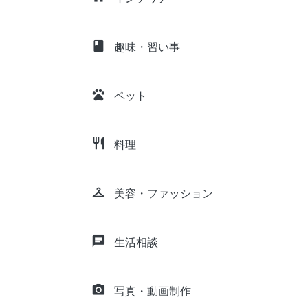
class
趣味・習い事
pets
ペット
restaurant
料理
checkroom
美容・ファッション
chat
生活相談
camera_alt
写真・動画制作