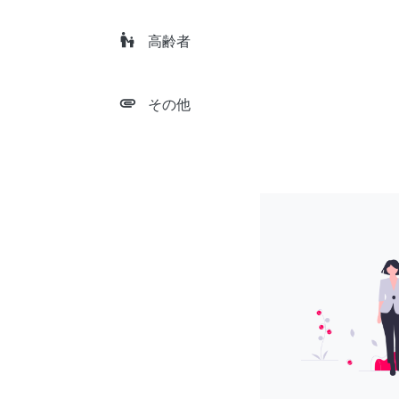
escalator_warning
高齢者
attachment
その他