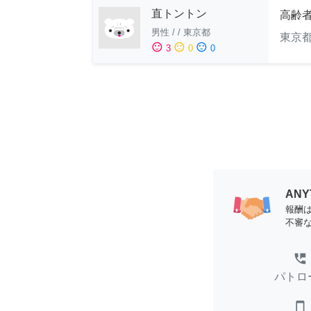
直トントン
高齢
男性
/
/
東京都
東京
sentiment_satisfied
sentiment_neutral
sentiment_dissatisfied
3
0
0
AN
報酬
不審
perm_phone_msg
パトロ
smartphone