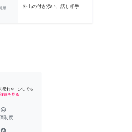
外出の付き添い、話し相手
川県
の恐れや、少しでも
詳細を見る
tag_faces
価制度
stars