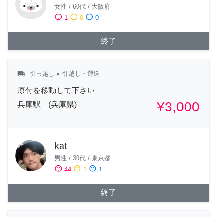
女性
/
60代
/
大阪府
sentiment_satisfied
sentiment_neutral
sentiment_dissatisfied
1
0
0
終了
local_shipping
引っ越し
▸ 引越し・運送
原付を移動して下さい
¥3,000
兵庫駅 (兵庫県)
kat
男性
/
30代
/
東京都
sentiment_satisfied
sentiment_neutral
sentiment_dissatisfied
44
1
1
終了