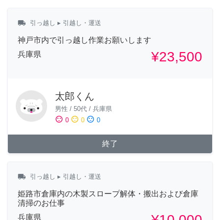
local_shipping
引っ越し
▸ 引越し・運送
神戸市内で引っ越し作業お願いします
¥23,500
兵庫県
太郎くん
男性
/
50代
/
兵庫県
sentiment_satisfied
sentiment_neutral
sentiment_dissatisfied
0
0
0
終了
local_shipping
引っ越し
▸ 引越し・運送
姫路市倉庫内の木製スロープ解体・搬出および倉庫
清掃のお仕事
¥10,000
兵庫県