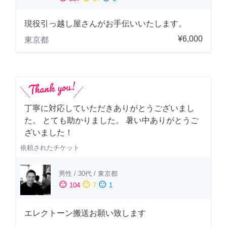
現役引っ越し屋さんがお手伝いいたします。
¥6,000
東京都
丁寧に対応していただきありがとうございまし
た。 とても助かりました。 暑い中ありがとうご
ざいました！
依頼されたチケット
男性
/
30代
/
東京都
sentiment_satisfied
sentiment_neutral
sentiment_dissatisfied
104
7
1
エレクトーン搬送お願い致します