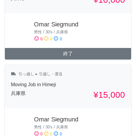
Omar Siegmund
男性
/
30's
/
兵庫県
sentiment_satisfied
sentiment_neutral
sentiment_dissatisfied
0
0
0
終了
local_shipping
引っ越し
▸ 引越し・運送
Moving Job in Himeji
¥15,000
兵庫県
Omar Siegmund
男性
/
30's
/
兵庫県
sentiment_satisfied
sentiment_neutral
sentiment_dissatisfied
0
0
0