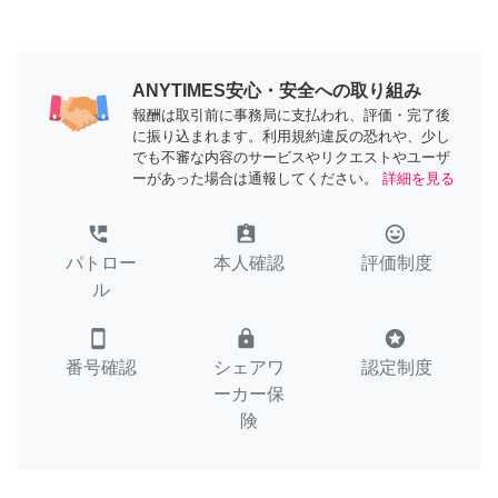
ANYTIMES安心・安全への取り組み
報酬は取引前に事務局に支払われ、評価・完了後
に振り込まれます。利用規約違反の恐れや、少し
でも不審な内容のサービスやリクエストやユーザ
ーがあった場合は通報してください。
詳細を見る
perm_phone_msg
assignment_ind
tag_faces
パトロー
本人確認
評価制度
ル
smartphone
lock
stars
番号確認
シェアワ
認定制度
ーカー保
険