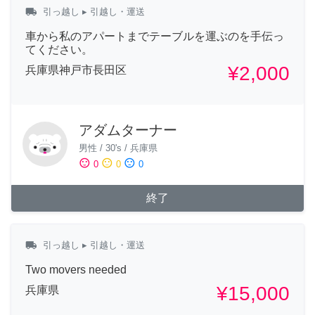
local_shipping
引っ越し
▸ 引越し・運送
車から私のアパートまでテーブルを運ぶのを手伝っ
てください。
¥2,000
兵庫県神戸市長田区
アダムターナー
男性
/
30's
/
兵庫県
sentiment_satisfied
sentiment_neutral
sentiment_dissatisfied
0
0
0
終了
local_shipping
引っ越し
▸ 引越し・運送
Two movers needed
¥15,000
兵庫県