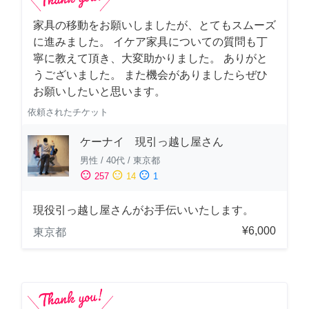
家具の移動をお願いしましたが、とてもスムーズ
に進みました。 イケア家具についての質問も丁
寧に教えて頂き、大変助かりました。 ありがと
うございました。 また機会がありましたらぜひ
お願いしたいと思います。
依頼されたチケット
ケーナイ 現引っ越し屋さん
男性
/
40代
/
東京都
sentiment_satisfied
sentiment_neutral
sentiment_dissatisfied
257
14
1
現役引っ越し屋さんがお手伝いいたします。
¥6,000
東京都