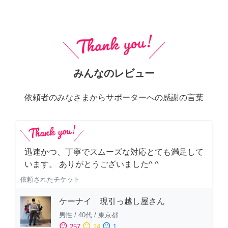
みんなのレビュー
依頼者のみなさまからサポーターへの感謝の言葉
迅速かつ、丁寧でスムーズな対応とても満足して
います。 ありがとうございました^ ^
依頼されたチケット
ケーナイ 現引っ越し屋さん
男性
/
40代
/
東京都
sentiment_satisfied
sentiment_neutral
sentiment_dissatisfied
257
14
1