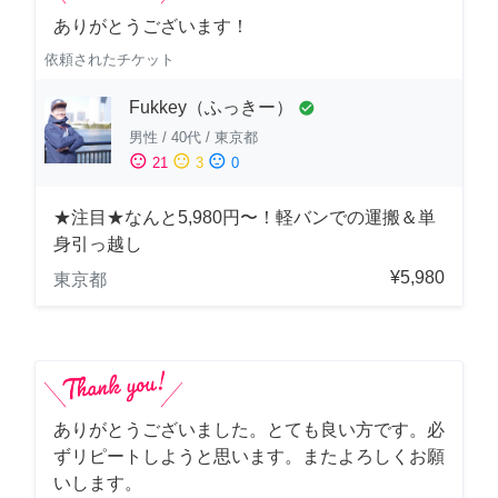
ありがとうございます！
依頼されたチケット
Fukkey（ふっきー）
check_circle
男性
/
40代
/
東京都
sentiment_satisfied
sentiment_neutral
sentiment_dissatisfied
21
3
0
★注目★なんと5,980円〜！軽バンでの運搬＆単
身引っ越し
¥5,980
東京都
ありがとうございました。とても良い方です。必
ずリピートしようと思います。またよろしくお願
いします。