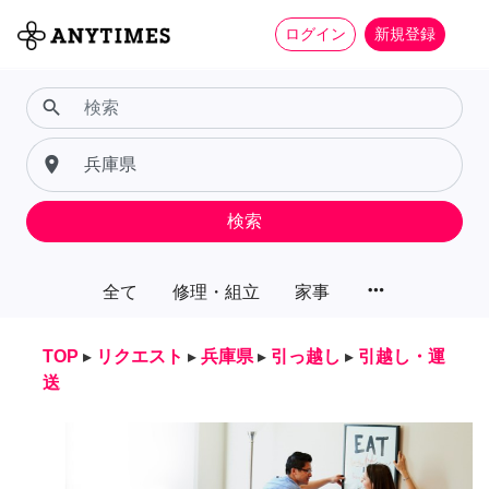
ログイン
新規登録
search
place
検索
more_horiz
全て
修理・組立
家事
TOP
▸
リクエスト
▸
兵庫県
▸
引っ越し
▸
引越し・運
送