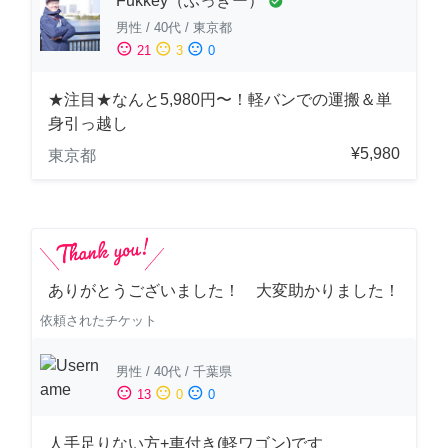
Fukkey（ふっきー）
check_circle
男性
/
40代
/
東京都
sentiment_satisfied
sentiment_neutral
sentiment_dissatisfied
21
3
0
★注目★なんと5,980円〜！軽バンでの運搬＆単
身引っ越し
¥5,980
東京都
ありがとうございました！ 大変助かりました！
依頼されたチケット
男性
/
40代
/
千葉県
sentiment_satisfied
sentiment_neutral
sentiment_dissatisfied
13
0
0
人手足りない方+車付き(軽ワゴン)です