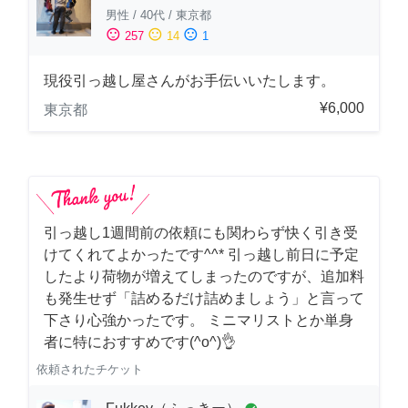
男性
/
40代
/
東京都
sentiment_satisfied
sentiment_neutral
sentiment_dissatisfied
257
14
1
現役引っ越し屋さんがお手伝いいたします。
¥6,000
東京都
引っ越し1週間前の依頼にも関わらず快く引き受
けてくれてよかったです^^* 引っ越し前日に予定
したより荷物が増えてしまったのですが、追加料
も発生せず「詰めるだけ詰めましょう」と言って
下さり心強かったです。 ミニマリストとか単身
者に特におすすめです(^o^)👌
依頼されたチケット