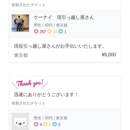
依頼されたチケット
ケーナイ 現引っ越し屋さん
男性
/
40代
/
東京都
sentiment_satisfied
sentiment_neutral
sentiment_dissatisfied
257
14
1
現役引っ越し屋さんがお手伝いいたします。
¥6,000
東京都
迅速にありがとうございます！
依頼されたチケット
男性
/
30代
/
東京都
sentiment_satisfied
sentiment_neutral
sentiment_dissatisfied
4
0
0