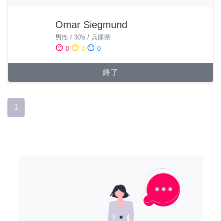
Omar Siegmund
男性
/
30's
/
兵庫県
sentiment_satisfied
sentiment_neutral
sentiment_dissatisfied
0
0
0
終了
1