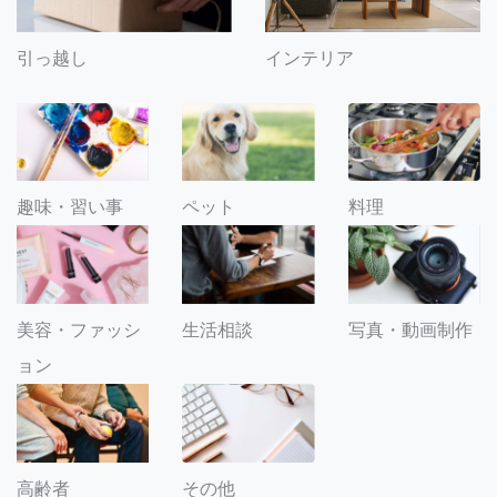
引っ越し
インテリア
趣味・習い事
ペット
料理
美容・ファッシ
生活相談
写真・動画制作
ョン
その他
高齢者