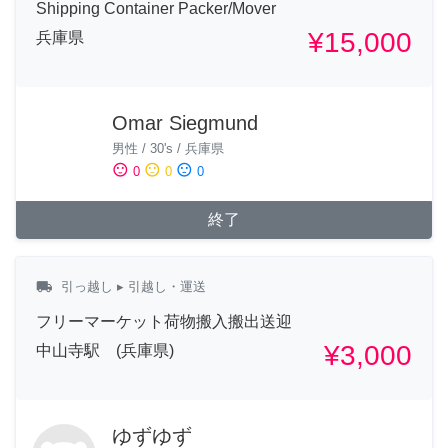
Shipping Container Packer/Mover
¥15,000
兵庫県
Omar Siegmund
男性
/
30's
/
兵庫県
sentiment_satisfied
sentiment_neutral
sentiment_dissatisfied
0
0
0
終了
local_shipping
引っ越し
▸ 引越し・運送
フリーマーケット荷物搬入搬出送迎
¥3,000
中山寺駅 (兵庫県)
ゆずゆず