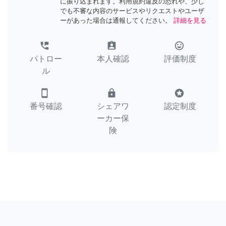
に振り込まれます。利用規約違反の恐れや、少し
でも不審な内容のサービスやリクエストやユーザ
ーがあった場合は通報してください。
詳細を見る
perm_phone_msg
assignment_ind
tag_faces
パトロー
本人確認
評価制度
ル
smartphone
lock
stars
番号確認
シェアワ
認定制度
ーカー保
険