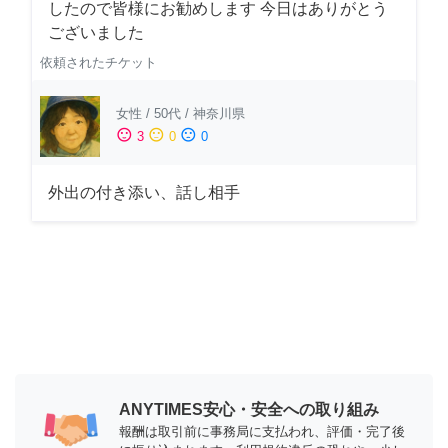
したので皆様にお勧めします 今日はありがとう
ございました
依頼されたチケット
女性
/
50代
/
神奈川県
sentiment_satisfied
sentiment_neutral
sentiment_dissatisfied
3
0
0
外出の付き添い、話し相手
ANYTIMES安心・安全への取り組み
報酬は取引前に事務局に支払われ、評価・完了後