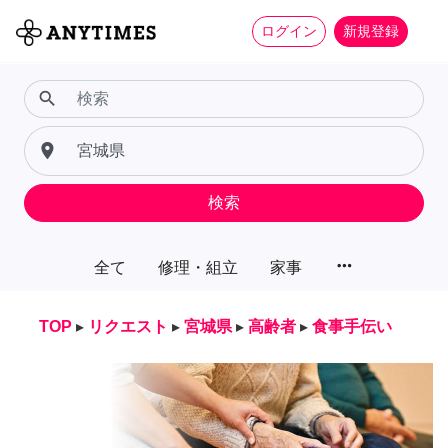
ログイン
新規登録
search
place
検索
more_horiz
全て
修理・組立
家事
TOP
▸
リクエスト
▸
宮城県
▸
高齢者
▸
食事手伝い