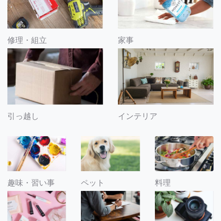
修理・組立
家事
引っ越し
インテリア
趣味・習い事
ペット
料理