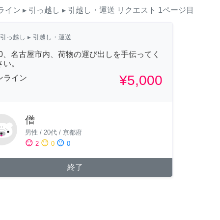
ライン
▸ 引っ越し
▸ 引越し・運送
リクエスト
1ページ目
引っ越し
▸ 引越し・運送
/20、名古屋市内、荷物の運び出しを手伝ってく
さい。
¥5,000
ンライン
僧
男性
/
20代
/
京都府
sentiment_satisfied
sentiment_neutral
sentiment_dissatisfied
2
0
0
終了