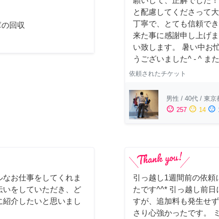
願いして、正解でした！
と配慮してくださって大
丁寧で、とても信頼でき
庫の回収
来た事に感謝申し上げま
い致します。 暑い中お
うございました^ - ^
依頼されたチケット
男性
/
40代
/
東京
sentiment_satisfied
sentiment_neutral
sentiment_dissatisfied
257
14
ルなお仕事をしてくれま
引っ越し1週間前の依頼
伝いをしていただき、ど
たです^^* 引っ越し
に紹介したいと思いまし
すが、追加料も発生せず
さり心強かったです。 