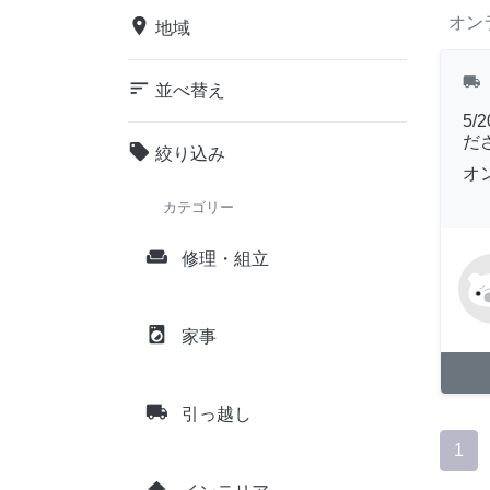
オン
place
地域
local_shipping
sort
並べ替え
5
だ
local_offer
絞り込み
オ
カテゴリー
weekend
修理・組立
local_laundry_service
家事
local_shipping
引っ越し
1
home