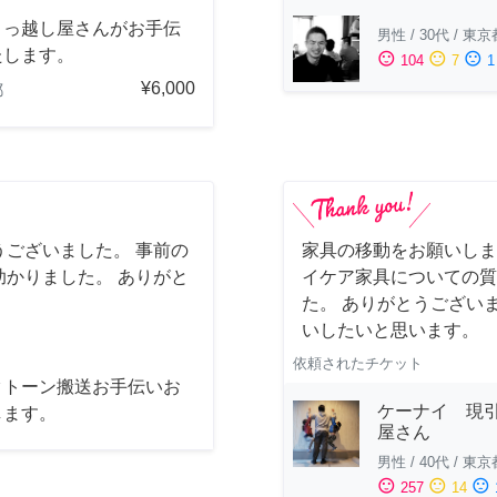
引っ越し屋さんがお手伝
男性
/
30代
/
東京
たします。
sentiment_satisfied
sentiment_neutral
sentiment_dissatisfied
104
7
1
¥6,000
都
ございました。 事前の
家具の移動をお願いしま
かりました。 ありがと
イケア家具についての質
た。 ありがとうござい
いしたいと思います。
依頼されたチケット
クトーン搬送お手伝いお
ケーナイ 現
します。
屋さん
男性
/
40代
/
東京
sentiment_satisfied
sentiment_neutral
sentiment_dissatisfied
257
14