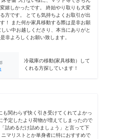
 床を傷つけない様に、マット等できちん
変嬉しかったです。 終始やり取りも大変
る方です。 とても気持ちよくお取引が出
す！ また何か家具移動する際は是非お願
忙しい中お越しくださり、本当にありがと
 また是非よろしくお願い致します。
冷蔵庫の移動(家具移動）して
都
くれる方探しています！
1
にも関わらず快く引き受けてくれてよかっ
前日に予定したより荷物が増えてしまったので
「詰めるだけ詰めましょう」と言って下
ミニマリストとか単身者に特におすすめで