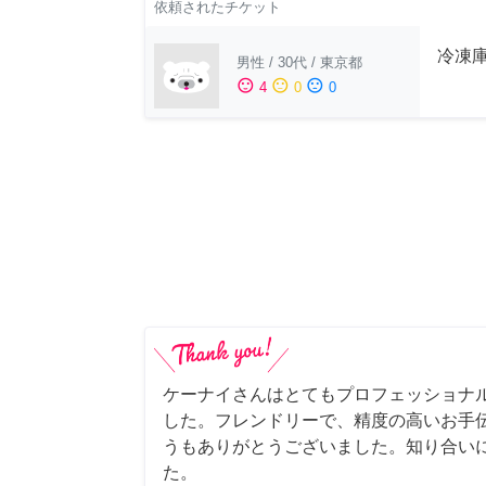
依頼されたチケット
冷凍
男性
/
30代
/
東京都
sentiment_satisfied
sentiment_neutral
sentiment_dissatisfied
4
0
0
ケーナイさんはとてもプロフェッショナ
した。フレンドリーで、精度の高いお手
うもありがとうございました。知り合い
た。