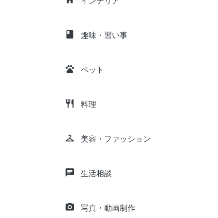
インテリア
class
趣味・習い事
pets
ペット
restaurant
料理
checkroom
美容・ファッション
chat
生活相談
camera_alt
写真・動画制作