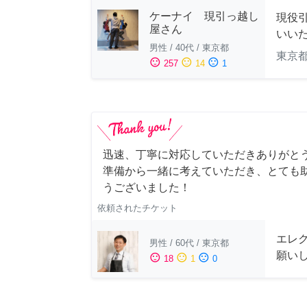
ケーナイ 現引っ越し
現役
屋さん
いい
男性
/
40代
/
東京都
東京
sentiment_satisfied
sentiment_neutral
sentiment_dissatisfied
257
14
1
迅速、丁寧に対応していただきありがとう
準備から一緒に考えていただき、とても助
うございました！
依頼されたチケット
エレ
男性
/
60代
/
東京都
願い
sentiment_satisfied
sentiment_neutral
sentiment_dissatisfied
18
1
0