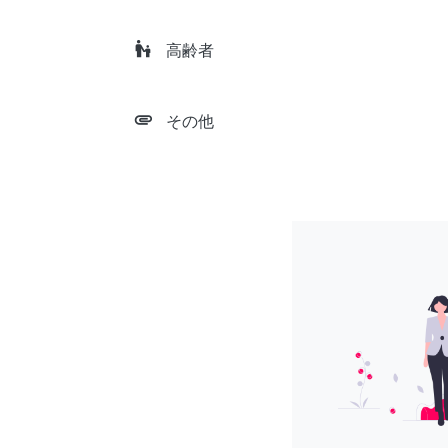
escalator_warning
高齢者
attachment
その他