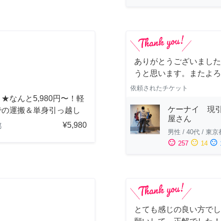
ありがとうございました
うと思います。またよろ
依頼されたチケット
★なんと5,980円〜！軽
ケーナイ 現
での運搬＆単身引っ越し
屋さん
¥5,980
都
男性
/
40代
/
東京
sentiment_satisfied
sentiment_neutral
sentiment_dissatisfied
257
14
とても感じの良い方でし