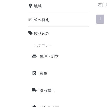
石川
place
地域
sort
1
並べ替え
local_offer
絞り込み
カテゴリー
weekend
修理・組立
local_laundry_service
家事
local_shipping
引っ越し
home