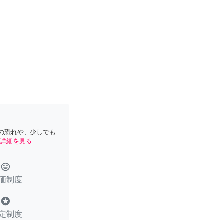
の恐れや、少しでも
詳細を見る
tag_faces
価制度
stars
定制度