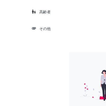
escalator_warning
高齢者
attachment
その他