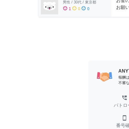
お金
男性
/
30代
/
東京都
お願
sentiment_satisfied
sentiment_neutral
sentiment_dissatisfied
1
0
0
AN
報酬
不審
perm_phone_msg
パトロ
smartphone
番号