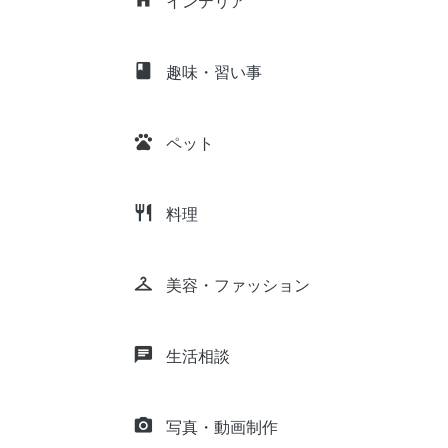
インテリア
class
趣味・習い事
pets
ペット
restaurant
料理
checkroom
美容・ファッション
chat
生活相談
camera_alt
写真・動画制作