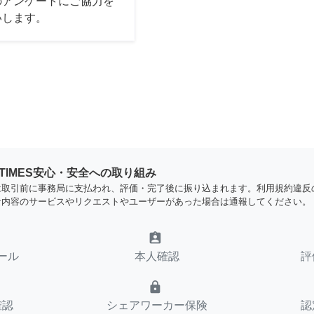
のアンケートにご協力を
いします。
YTIMES安心・安全への取り組み
は取引前に事務局に支払われ、評価・完了後に振り込まれます。利用規約違反
な内容のサービスやリクエストやユーザーがあった場合は通報してください。
assignment_ind
ール
本人確認
評
lock
確認
シェアワーカー保険
認