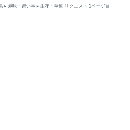
県
▸ 趣味・習い事
▸ 生花・華道
リクエスト
1ページ目