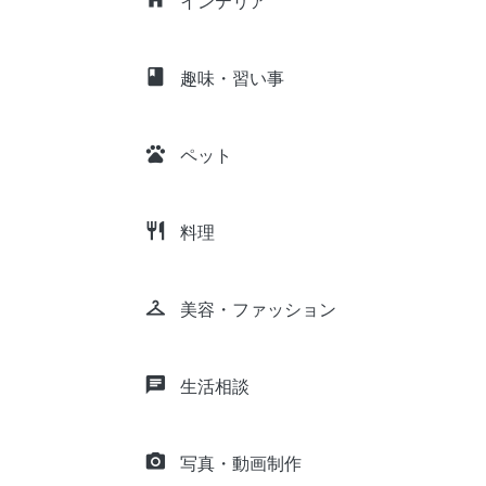
インテリア
class
趣味・習い事
pets
ペット
restaurant
料理
checkroom
美容・ファッション
chat
生活相談
camera_alt
写真・動画制作