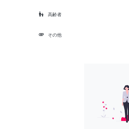
escalator_warning
高齢者
attachment
その他