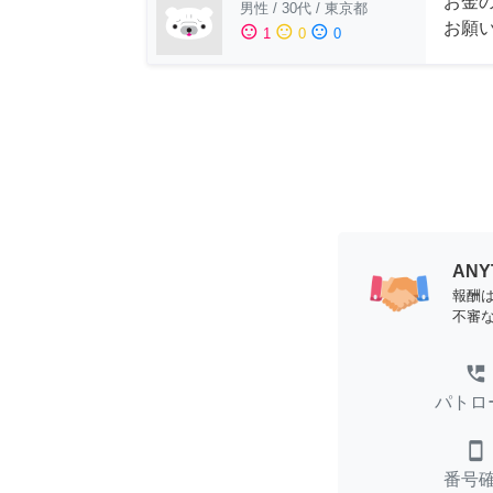
お金
男性
/
30代
/
東京都
お願
sentiment_satisfied
sentiment_neutral
sentiment_dissatisfied
1
0
0
AN
報酬
不審
perm_phone_msg
パトロ
smartphone
番号