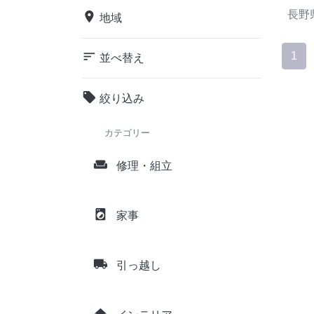
長野
place
地域
sort
1
並べ替え
local_offer
絞り込み
カテゴリー
weekend
修理・組立
local_laundry_service
家事
local_shipping
引っ越し
home