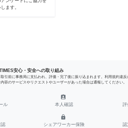
のアンケートにご協力を
いします。
YTIMES安心・安全への取り組み
は取引前に事務局に支払われ、評価・完了後に振り込まれます。利用規約違反
な内容のサービスやリクエストやユーザーがあった場合は通報してください。
assignment_ind
ール
本人確認
評
lock
確認
シェアワーカー保険
認