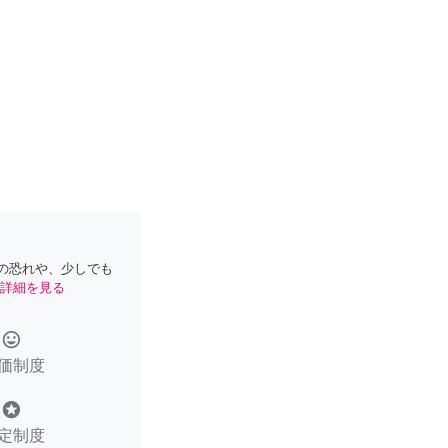
の恐れや、少しでも
詳細を見る
tag_faces
価制度
stars
定制度