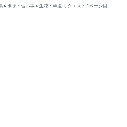
県
▸ 趣味・習い事
▸ 生花・華道
リクエスト
1ページ目