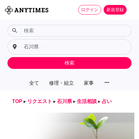
ログイン
新規登録
search
place
検索
more_horiz
全て
修理・組立
家事
TOP
▸
リクエスト
▸
石川県
▸
生活相談
▸
占い