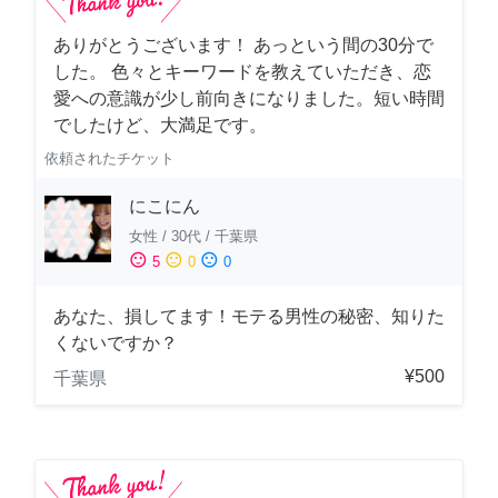
ありがとうございます！ あっという間の30分で
した。 色々とキーワードを教えていただき、恋
愛への意識が少し前向きになりました。短い時間
でしたけど、大満足です。
依頼されたチケット
にこにん
女性
/
30代
/
千葉県
sentiment_satisfied
sentiment_neutral
sentiment_dissatisfied
5
0
0
あなた、損してます！モテる男性の秘密、知りた
くないですか？
¥500
千葉県