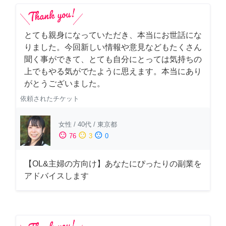
とても親身になっていただき、本当にお世話にな
りました。今回新しい情報や意見などもたくさん
聞く事ができて、とても自分にとっては気持ちの
上でもやる気がでたように思えます。本当にあり
がとうございました。
依頼されたチケット
女性
/
40代
/
東京都
sentiment_satisfied
sentiment_neutral
sentiment_dissatisfied
76
3
0
【OL&主婦の方向け】あなたにぴったりの副業を
アドバイスします