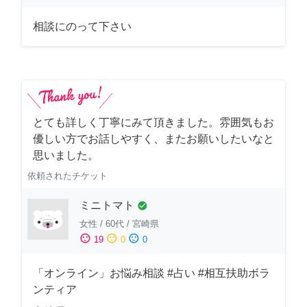
相談にのって下さい
とても詳しく丁寧にみて頂きました。雰囲気もお
優しい方でお話しやすく、またお願いしたいなと
思いました。
依頼されたチケット
ミニトマト
check_circle
女性
/
60代
/
宮崎県
sentiment_satisfied
sentiment_neutral
sentiment_dissatisfied
19
0
0
「オンライン」お悩み相談 #占い #相互扶助ボラ
ンティア