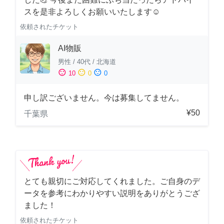
スを是非よろしくお願いいたします☺️
依頼されたチケット
AI物販
男性
/
40代
/
北海道
sentiment_satisfied
sentiment_neutral
sentiment_dissatisfied
10
0
0
申し訳ございません。今は募集してません。
¥50
千葉県
とても親切にご対応してくれました。ご自身のデ
ータを参考にわかりやすい説明をありがとうござ
ました！
依頼されたチケット