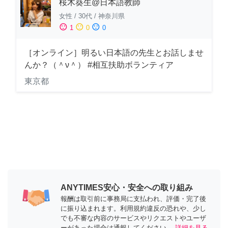
桜木葵生@日本語教師
女性
/
30代
/
神奈川県
sentiment_satisfied
sentiment_neutral
sentiment_dissatisfied
1
0
0
［オンライン］明るい日本語の先生とお話しませ
んか？（＾ν＾） #相互扶助ボランティア
東京都
ANYTIMES安心・安全への取り組み
報酬は取引前に事務局に支払われ、評価・完了後
に振り込まれます。利用規約違反の恐れや、少し
でも不審な内容のサービスやリクエストやユーザ
ーがあった場合は通報してください。
詳細を見る