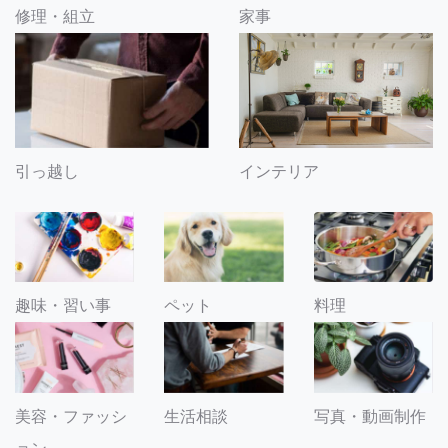
修理・組立
家事
引っ越し
インテリア
趣味・習い事
ペット
料理
美容・ファッシ
生活相談
写真・動画制作