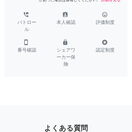
perm_phone_msg
assignment_ind
tag_faces
パトロー
本人確認
評価制度
ル
smartphone
lock
stars
番号確認
シェアワ
認定制度
ーカー保
険
よくある質問