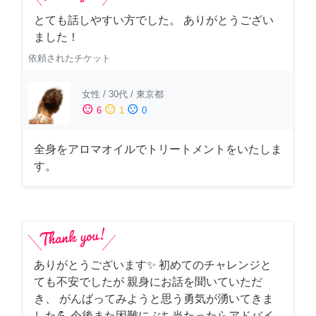
とても話しやすい方でした。 ありがとうござい
ました！
依頼されたチケット
女性
/
30代
/
東京都
sentiment_satisfied
sentiment_neutral
sentiment_dissatisfied
6
1
0
全身をアロマオイルでトリートメントをいたしま
す。
ありがとうございます✨ 初めてのチャレンジと
ても不安でしたが 親身にお話を聞いていただ
き、 がんばってみようと思う勇気が湧いてきま
した💪 今後また困難にぶち当たったらアドバイ