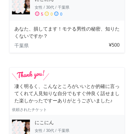
女性
/
30代
/
千葉県
sentiment_satisfied
sentiment_neutral
sentiment_dissatisfied
5
0
0
あなた、損してます！モテる男性の秘密、知りた
くないですか？
¥500
千葉県
凄く明るく、こんなところがいいとか的確に言っ
てくれて人見知りな自分でもすぐ仲良く話せまし
た楽しかったですーありがとうございました♪
依頼されたチケット
にこにん
女性
/
30代
/
千葉県