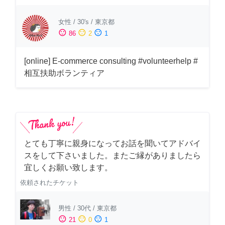
女性
/
30's
/
東京都
sentiment_satisfied
sentiment_neutral
sentiment_dissatisfied
86
2
1
[online] E-commerce consulting #volunteerhelp #
相互扶助ボランティア
とても丁寧に親身になってお話を聞いてアドバイ
スをして下さいました。またご縁がありましたら
宜しくお願い致します。
依頼されたチケット
男性
/
30代
/
東京都
sentiment_satisfied
sentiment_neutral
sentiment_dissatisfied
21
0
1