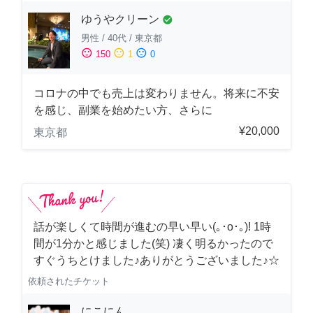
ゆうやクリーン
check_circle
男性
/
40代
/
東京都
sentiment_satisfied
sentiment_neutral
sentiment_dissatisfied
150
1
0
コロナの中でも売上は変わりません。将来に不安
を感じ、副業を始めたい方、さらに
¥20,000
東京都
話が楽しくて時間が進むの早い早い(｡･о･｡)! 1時
間が1分かと感じました(笑) 凄く明るかったので
すぐうちとけました♪ありがとうございました♪☆
依頼されたチケット
にこにん