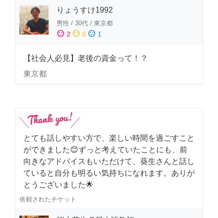
りょうすけ1992
男性
/
30代
/
東京都
sentiment_satisfied
sentiment_neutral
sentiment_dissatisfied
2
0
1
【社会人必見】老後の資金って！？
東京都
とても話しやすい方で、楽しい時間を過ごすこと
ができました😊ずっと考えていたことにも、前
向きなアドバイスもいただけて、葵生さんと話し
ていると自分も明るい気持ちになれます。ありが
とうございました🌟
依頼されたチケット