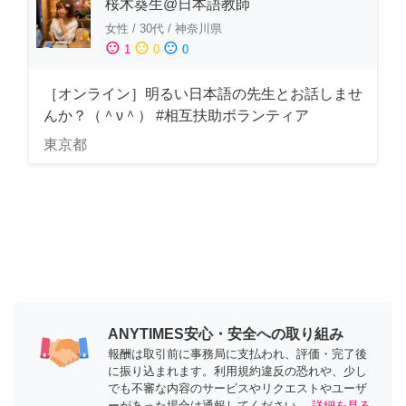
桜木葵生@日本語教師
女性
/
30代
/
神奈川県
sentiment_satisfied
sentiment_neutral
sentiment_dissatisfied
1
0
0
［オンライン］明るい日本語の先生とお話しませ
んか？（＾ν＾） #相互扶助ボランティア
東京都
ANYTIMES安心・安全への取り組み
報酬は取引前に事務局に支払われ、評価・完了後
に振り込まれます。利用規約違反の恐れや、少し
でも不審な内容のサービスやリクエストやユーザ
ーがあった場合は通報してください。
詳細を見る