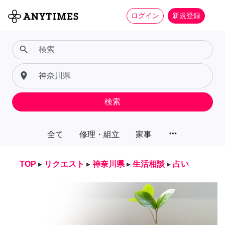
ログイン
新規登録
search
place
検索
more_horiz
全て
修理・組立
家事
TOP
▸
リクエスト
▸
神奈川県
▸
生活相談
▸
占い