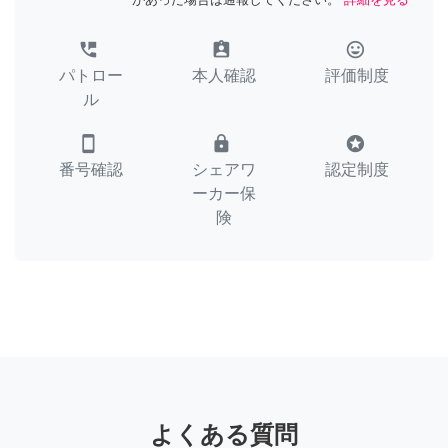
perm_phone_msg
assignment_ind
tag_faces
パトロー
本人確認
評価制度
ル
smartphone
lock
stars
番号確認
シェアワ
認定制度
ーカー保
険
よくある質問