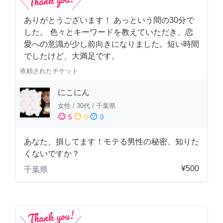
ありがとうございます！ あっという間の30分で
した。 色々とキーワードを教えていただき、恋
愛への意識が少し前向きになりました。短い時間
でしたけど、大満足です。
依頼されたチケット
にこにん
女性
/
30代
/
千葉県
sentiment_satisfied
sentiment_neutral
sentiment_dissatisfied
5
0
0
あなた、損してます！モテる男性の秘密、知りた
くないですか？
¥500
千葉県