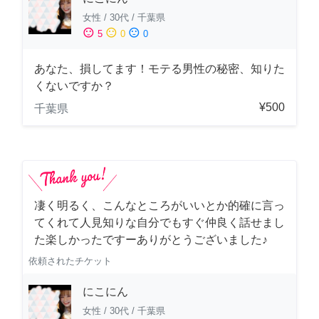
女性
/
30代
/
千葉県
sentiment_satisfied
sentiment_neutral
sentiment_dissatisfied
5
0
0
あなた、損してます！モテる男性の秘密、知りた
くないですか？
¥500
千葉県
凄く明るく、こんなところがいいとか的確に言っ
てくれて人見知りな自分でもすぐ仲良く話せまし
た楽しかったですーありがとうございました♪
依頼されたチケット
にこにん
女性
/
30代
/
千葉県