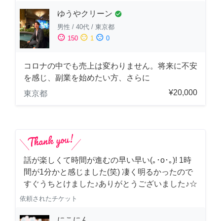
ゆうやクリーン
check_circle
男性
/
40代
/
東京都
sentiment_satisfied
sentiment_neutral
sentiment_dissatisfied
150
1
0
コロナの中でも売上は変わりません。将来に不安
を感じ、副業を始めたい方、さらに
¥20,000
東京都
話が楽しくて時間が進むの早い早い(｡･о･｡)! 1時
間が1分かと感じました(笑) 凄く明るかったので
すぐうちとけました♪ありがとうございました♪☆
依頼されたチケット
にこにん