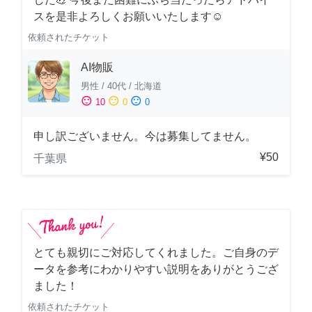
スを是非よろしくお願いいたします☺️
依頼されたチケット
AI物販
男性
/
40代
/
北海道
sentiment_satisfied
sentiment_neutral
sentiment_dissatisfied
10
0
0
申し訳ございません。今は募集してません。
¥50
千葉県
とても親切にご対応してくれました。ご自身のデ
ータを参考にわかりやすい説明をありがとうござ
ました！
依頼されたチケット