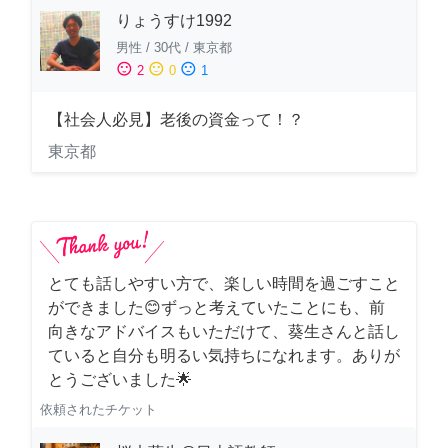
りょうすけ1992
男性
/
30代
/
東京都
sentiment_satisfied
sentiment_neutral
sentiment_dissatisfied
2
0
1
【社会人必見】老後の資金って！？
東京都
とても話しやすい方で、楽しい時間を過ごすこと
ができました😊ずっと考えていたことにも、前
向きなアドバイスもいただけて、葵生さんと話し
ていると自分も明るい気持ちになれます。ありが
とうございました🌟
依頼されたチケット