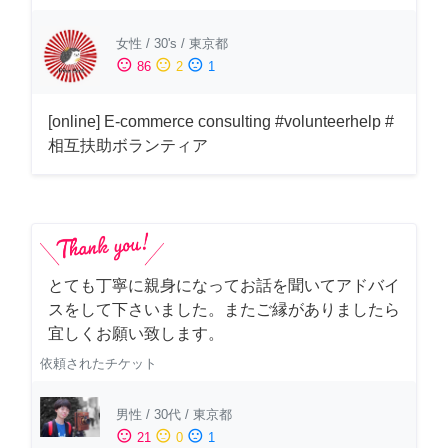
女性
/
30's
/
東京都
sentiment_satisfied
sentiment_neutral
sentiment_dissatisfied
86
2
1
[online] E-commerce consulting #volunteerhelp #
相互扶助ボランティア
とても丁寧に親身になってお話を聞いてアドバイ
スをして下さいました。またご縁がありましたら
宜しくお願い致します。
依頼されたチケット
男性
/
30代
/
東京都
sentiment_satisfied
sentiment_neutral
sentiment_dissatisfied
21
0
1