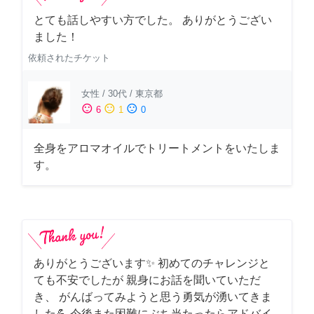
とても話しやすい方でした。 ありがとうござい
ました！
依頼されたチケット
女性
/
30代
/
東京都
sentiment_satisfied
sentiment_neutral
sentiment_dissatisfied
6
1
0
全身をアロマオイルでトリートメントをいたしま
す。
ありがとうございます✨ 初めてのチャレンジと
ても不安でしたが 親身にお話を聞いていただ
き、 がんばってみようと思う勇気が湧いてきま
した💪 今後また困難にぶち当たったらアドバイ