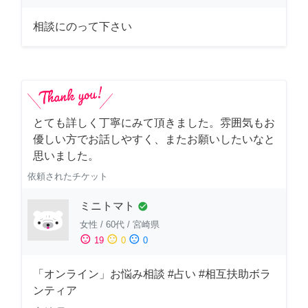
相談にのって下さい
とても詳しく丁寧にみて頂きました。雰囲気もお
優しい方でお話しやすく、またお願いしたいなと
思いました。
依頼されたチケット
ミニトマト
check_circle
女性
/
60代
/
宮崎県
sentiment_satisfied
sentiment_neutral
sentiment_dissatisfied
19
0
0
「オンライン」お悩み相談 #占い #相互扶助ボラ
ンティア