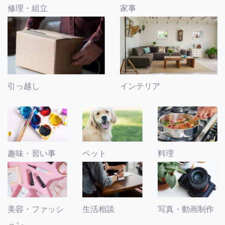
修理・組立
家事
引っ越し
インテリア
趣味・習い事
ペット
料理
美容・ファッシ
生活相談
写真・動画制作