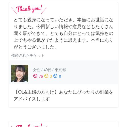
とても親身になっていただき、本当にお世話にな
りました。今回新しい情報や意見などもたくさん
聞く事ができて、とても自分にとっては気持ちの
上でもやる気がでたように思えます。本当にあり
がとうございました。
依頼されたチケット
女性
/
40代
/
東京都
sentiment_satisfied
sentiment_neutral
sentiment_dissatisfied
76
3
0
【OL&主婦の方向け】あなたにぴったりの副業を
アドバイスします