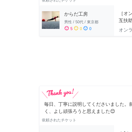
依頼されたチケット
［オ
からだ工房
互扶
男性
/
50代
/
東京都
sentiment_satisfied
sentiment_neutral
sentiment_dissatisfied
5
0
0
オン
毎日、丁寧に説明してくださいました。
く、よし頑張ろうと思えました😊
依頼されたチケット