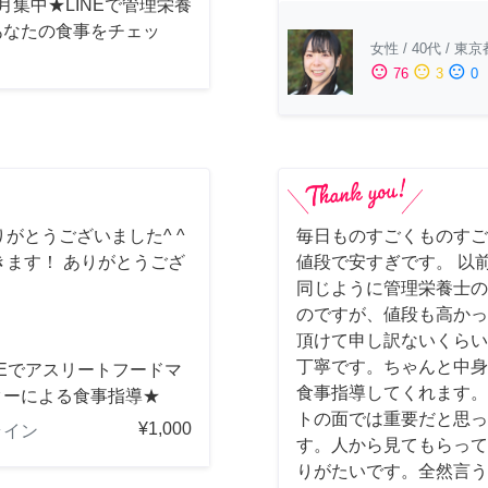
月集中★LINEで管理栄養
あなたの食事をチェッ
女性
/
40代
/
東京
sentiment_satisfied
sentiment_neutral
sentiment_dissatisfied
76
3
0
がとうございました^ ^
毎日ものすごくものすご
ます！ ありがとうござ
値段で安すぎです。 以
同じように管理栄養士の
のですが、値段も高かっ
頂けて申し訳ないくらい
丁寧です。ちゃんと中身
NEでアスリートフードマ
食事指導してくれます。
ターによる食事指導★
トの面では重要だと思っ
¥1,000
ライン
す。人から見てもらって
りがたいです。全然言う