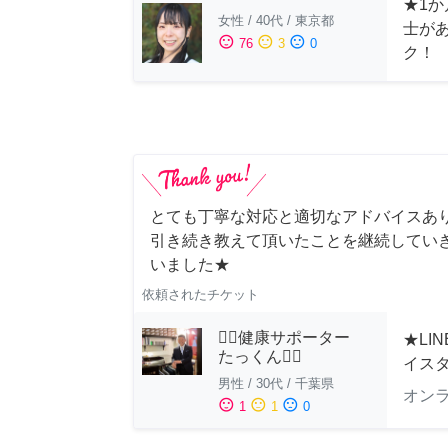
★1か
女性
/
40代
/
東京都
士が
sentiment_satisfied
sentiment_neutral
sentiment_dissatisfied
76
3
0
ク！
とても丁寧な対応と適切なアドバイスあり
引き続き教えて頂いたことを継続していき
いました★
依頼されたチケット
🏋️‍♂️健康サポーター
★LI
たっくん🏋️‍♂️
イス
男性
/
30代
/
千葉県
オン
sentiment_satisfied
sentiment_neutral
sentiment_dissatisfied
1
1
0