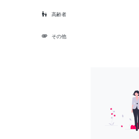
escalator_warning
高齢者
attachment
その他