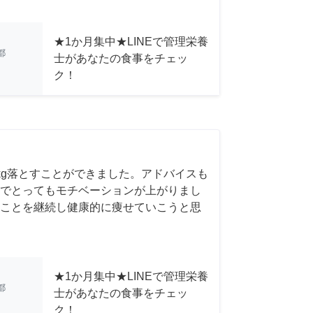
★1か月集中★LINEで管理栄養
都
士があなたの食事をチェッ
ク！
kg落とすことができました。アドバイスも
でとってもモチベーションが上がりまし
ことを継続し健康的に痩せていこうと思
★1か月集中★LINEで管理栄養
都
士があなたの食事をチェッ
ク！