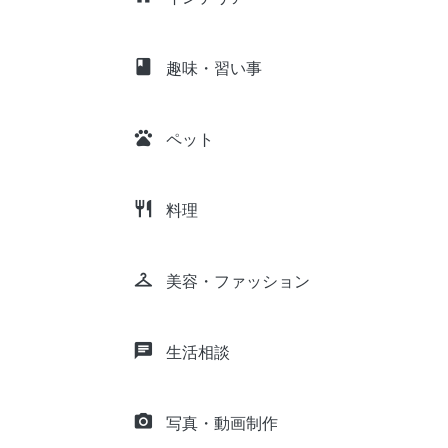
class
趣味・習い事
pets
ペット
restaurant
料理
checkroom
美容・ファッション
chat
生活相談
camera_alt
写真・動画制作