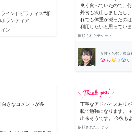
良く食べていたので、何
外食も沢山しましたし、
ンライン］ピラティス#相
れでも体重が減ったのは
助ボランティア
利用したいと思っています
ライン
依頼されたチケット
女性
/
40代
/
東京
sentiment_satisfied
sentiment_neutral
sentiment_dissatisfied
76
3
0
前向きなコメントが多
丁寧なアドバイスありが
載で勉強になります。 
出来そうです。 今後も
依頼されたチケット