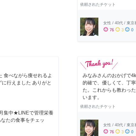
依頼されたチケット
女性
/
40代
/
東京
sentiment_satisfied
sentiment_neutral
sentiment_dissatisfied
76
3
0
た 食べながら痩せれるよ
みなみさんのおかげで4
に行えました ありがと
的確で、優しくて、丁寧
た。これからも教わった
います。
依頼されたチケット
月集中★LINEで管理栄養
あなたの食事をチェッ
女性
/
40代
/
東京
sentiment_satisfied
sentiment_neutral
sentiment_dissatisfied
76
3
0