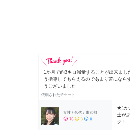
1か月で約3キロ減量することが出来まし
う指導してもらえるのであまり苦にならず
うございました
依頼されたチケット
★1か
女性
/
40代
/
東京都
士が
sentiment_satisfied
sentiment_neutral
sentiment_dissatisfied
76
3
0
ク！