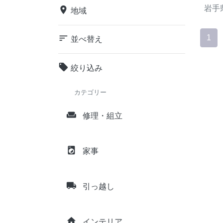
岩手
place
地域
sort
1
並べ替え
local_offer
絞り込み
カテゴリー
weekend
修理・組立
local_laundry_service
家事
local_shipping
引っ越し
home
インテリア