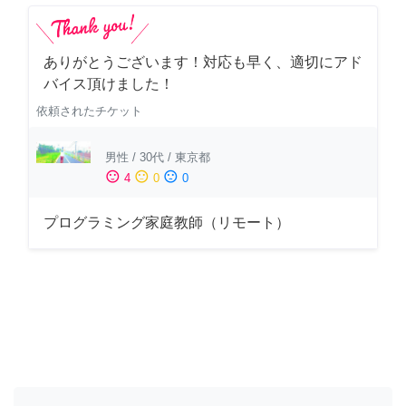
ありがとうございます！対応も早く、適切にアド
バイス頂けました！
依頼されたチケット
男性
/
30代
/
東京都
sentiment_satisfied
sentiment_neutral
sentiment_dissatisfied
4
0
0
プログラミング家庭教師（リモート）