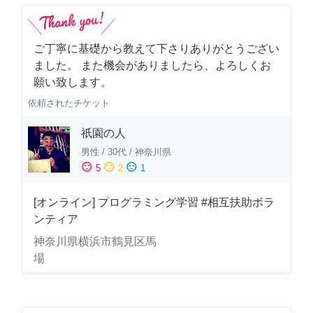
ご丁寧に基礎から教えて下さりありがとうござい
ました。 また機会がありましたら、よろしくお
願い致します。
依頼されたチケット
祇園の人
男性
/
30代
/
神奈川県
sentiment_satisfied
sentiment_neutral
sentiment_dissatisfied
5
2
1
[オンライン] プログラミング学習 #相互扶助ボラ
ンティア
神奈川県横浜市鶴見区馬
場