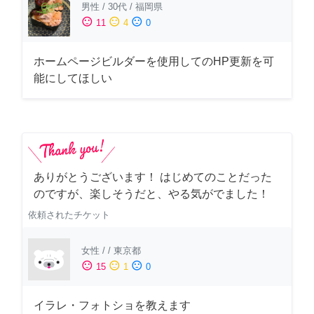
男性
/
30代
/
福岡県
sentiment_satisfied
sentiment_neutral
sentiment_dissatisfied
11
4
0
ホームページビルダーを使用してのHP更新を可
能にしてほしい
ありがとうございます！ はじめてのことだった
のですが、楽しそうだと、やる気がでました！
依頼されたチケット
女性
/
/
東京都
sentiment_satisfied
sentiment_neutral
sentiment_dissatisfied
15
1
0
イラレ・フォトショを教えます