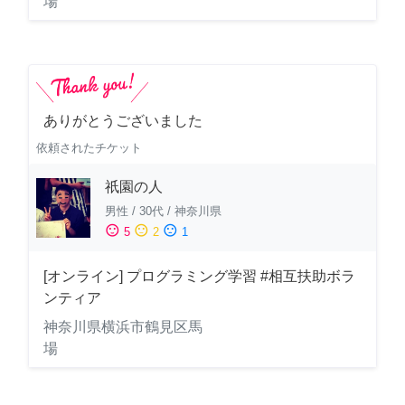
場
ありがとうございました
依頼されたチケット
祇園の人
男性
/
30代
/
神奈川県
sentiment_satisfied
sentiment_neutral
sentiment_dissatisfied
5
2
1
[オンライン] プログラミング学習 #相互扶助ボラ
ンティア
神奈川県横浜市鶴見区馬
場