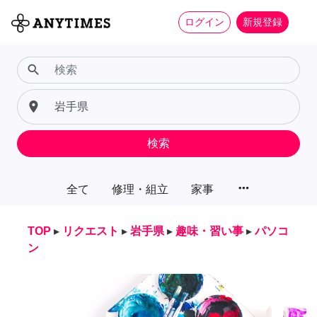
ログイン
新規登録
search
place
検索
more_horiz
全て
修理・組立
家事
TOP
▸
リクエスト
▸
岩手県
▸
趣味・習い事
▸
パソコ
ン