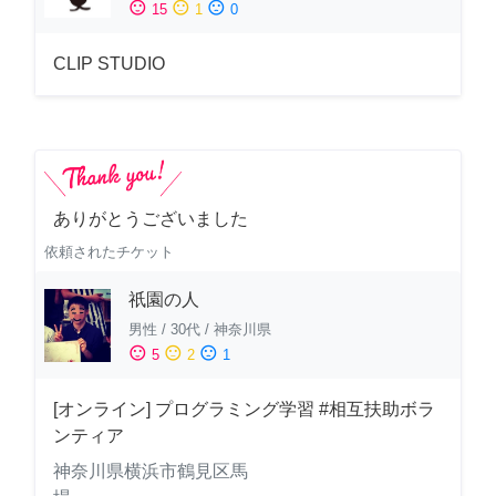
sentiment_satisfied
sentiment_neutral
sentiment_dissatisfied
15
1
0
CLIP STUDIO
ありがとうございました
依頼されたチケット
祇園の人
男性
/
30代
/
神奈川県
sentiment_satisfied
sentiment_neutral
sentiment_dissatisfied
5
2
1
[オンライン] プログラミング学習 #相互扶助ボラ
ンティア
神奈川県横浜市鶴見区馬