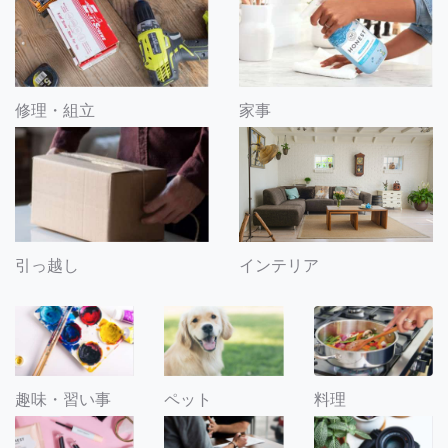
修理・組立
家事
引っ越し
インテリア
趣味・習い事
ペット
料理