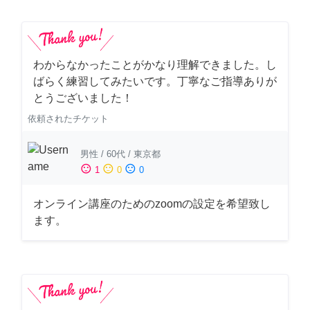
わからなかったことがかなり理解できました。し
ばらく練習してみたいです。丁寧なご指導ありが
とうございました！
依頼されたチケット
男性
/
60代
/
東京都
sentiment_satisfied
sentiment_neutral
sentiment_dissatisfied
1
0
0
オンライン講座のためのzoomの設定を希望致し
ます。