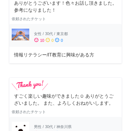
ありがとうございます！色々お話し頂きました。
参考になりました！
依頼されたチケット
女性
/
30代
/
東京都
sentiment_satisfied
sentiment_neutral
sentiment_dissatisfied
10
0
0
情報リテラシー/IT教育に興味がある方
すごく楽しい趣味ができました☺︎ ありがとうご
ざいました。 また、よろしくおねがいします。
依頼されたチケット
男性
/
30代
/
神奈川県