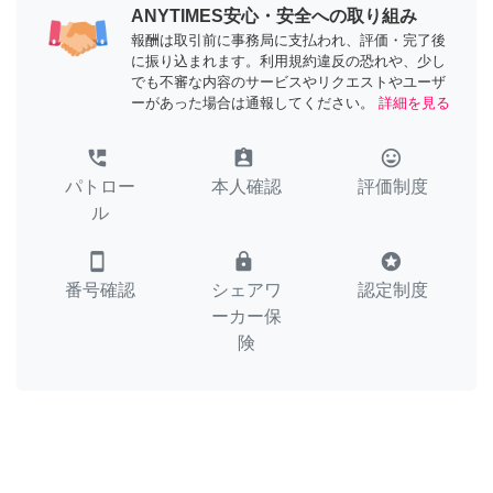
ANYTIMES安心・安全への取り組み
報酬は取引前に事務局に支払われ、評価・完了後
に振り込まれます。利用規約違反の恐れや、少し
でも不審な内容のサービスやリクエストやユーザ
ーがあった場合は通報してください。
詳細を見る
perm_phone_msg
assignment_ind
tag_faces
パトロー
本人確認
評価制度
ル
smartphone
lock
stars
番号確認
シェアワ
認定制度
ーカー保
険