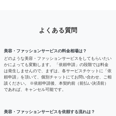
よくある質問
美容・ファッションサービスの料金相場は？
どのような美容・ファッションサービスをしてもらいたい
かによっても変動します。 「依頼申請」の段階では料金
は発生しませんので、まずは、各サービスチケットに「依
頼申請」を頂いて、個別チャットにてお問い合わせ、ご相
談ください。 ※依頼申請後、本契約前（前払い決済前）
であれば、キャンセル可能です。
美容・ファッションサービスを依頼する流れは？