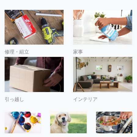
修理・組立
家事
引っ越し
インテリア