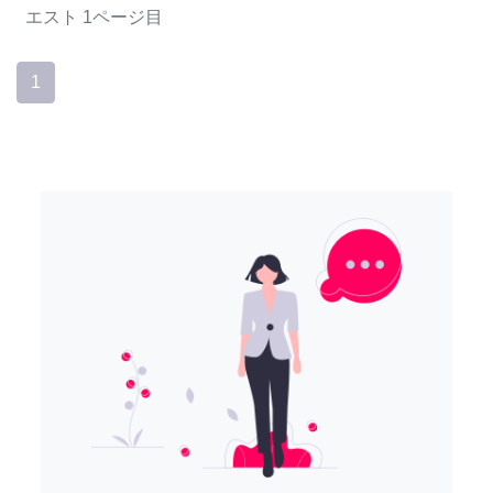
エスト
1ページ目
1