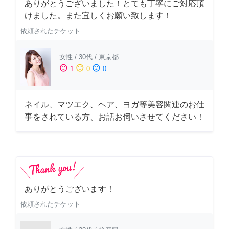
ありがとうございました！とても丁寧にご対応頂
けました。また宜しくお願い致します！
依頼されたチケット
女性
/
30代
/
東京都
sentiment_satisfied
sentiment_neutral
sentiment_dissatisfied
1
0
0
ネイル、マツエク、ヘア、ヨガ等美容関連のお仕
事をされている方、お話お伺いさせてください！
ありがとうございます！
依頼されたチケット