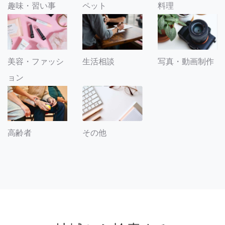
趣味・習い事
ペット
料理
美容・ファッシ
生活相談
写真・動画制作
ョン
その他
高齢者