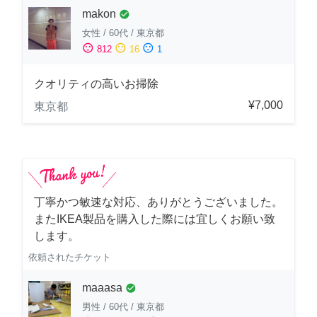
makon
check_circle
女性
/
60代
/
東京都
sentiment_satisfied
sentiment_neutral
sentiment_dissatisfied
812
16
1
クオリティの高いお掃除
¥7,000
東京都
丁寧かつ敏速な対応、ありがとうございました。
またIKEA製品を購入した際には宜しくお願い致
します。
依頼されたチケット
maaasa
check_circle
男性
/
60代
/
東京都