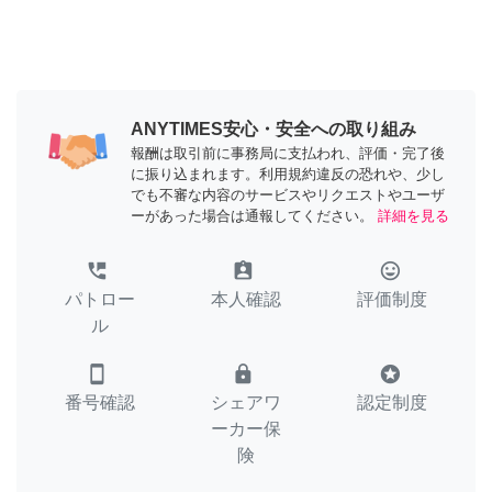
ANYTIMES安心・安全への取り組み
報酬は取引前に事務局に支払われ、評価・完了後
に振り込まれます。利用規約違反の恐れや、少し
でも不審な内容のサービスやリクエストやユーザ
ーがあった場合は通報してください。
詳細を見る
perm_phone_msg
assignment_ind
tag_faces
パトロー
本人確認
評価制度
ル
smartphone
lock
stars
番号確認
シェアワ
認定制度
ーカー保
険