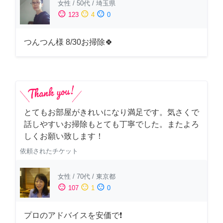
女性
/
50代
/
埼玉県
sentiment_satisfied
sentiment_neutral
sentiment_dissatisfied
123
4
0
つんつん様 8/30お掃除🍀
とてもお部屋がきれいになり満足です。気さくで
話しやすいお掃除もとても丁寧でした。またよろ
しくお願い致します！
依頼されたチケット
女性
/
70代
/
東京都
sentiment_satisfied
sentiment_neutral
sentiment_dissatisfied
107
1
0
プロのアドバイスを安価で❗