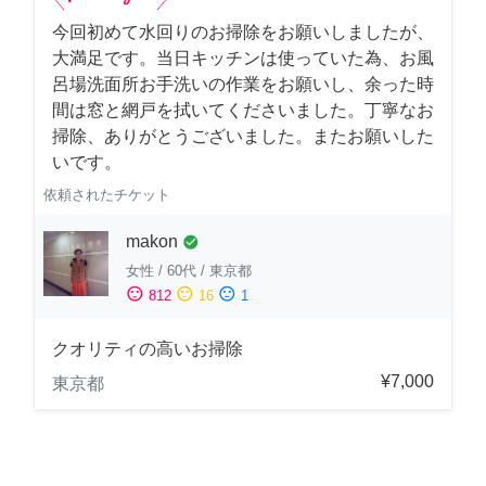
今回初めて水回りのお掃除をお願いしましたが、
大満足です。当日キッチンは使っていた為、お風
呂場洗面所お手洗いの作業をお願いし、余った時
間は窓と網戸を拭いてくださいました。丁寧なお
掃除、ありがとうございました。またお願いした
いです。
依頼されたチケット
makon
check_circle
女性
/
60代
/
東京都
sentiment_satisfied
sentiment_neutral
sentiment_dissatisfied
812
16
1
クオリティの高いお掃除
¥7,000
東京都