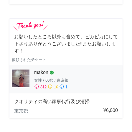
お願いしたところ以外も含めて、ピカピカにして
下さりありがとうございました‼️またお願いしま
す！
依頼されたチケット
makon
check_circle
女性
/
60代
/
東京都
sentiment_satisfied
sentiment_neutral
sentiment_dissatisfied
812
16
1
クオリティの高い家事代行及び清掃
¥6,000
東京都