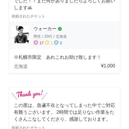
でした！！また何かありましたらよろしくお願い
します🙏
依頼されたチケット
ウォーカー
check_circle
男性
/
20代
/
北海道
sentiment_satisfied
sentiment_neutral
sentiment_dissatisfied
17
1
0
※札幌市限定 あれこれお助け致します！
¥1,000
北海道
この度は、急遽不在となってしまった中でご対応
有難うございます。 2時間では足りない作業をた
くさんこなしてくださり、感謝しております。
依頼されたチケット