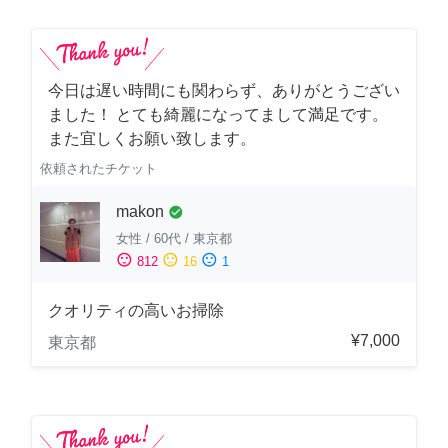
今日は遅い時間にも関わらず、ありがとうござい
ました！ とても綺麗になってまして満足です。
また宜しくお願い致します。
依頼されたチケット
makon
check_circle
女性
/
60代
/
東京都
sentiment_satisfied
sentiment_neutral
sentiment_dissatisfied
812
16
1
クオリティの高いお掃除
¥7,000
東京都