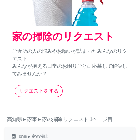
家の掃除のリクエスト
ご近所の人の悩みやお願いが詰まったみんなのリク
エスト
みんなが抱える日常のお困りごとに応募して解決し
てみませんか？
リクエストをする
高知県
▸ 家事
▸ 家の掃除
リクエスト
1ページ目
local_laundry_service
家事
▸ 家の掃除