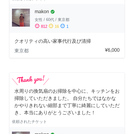
makon
check_circle
女性
/
60代
/
東京都
sentiment_satisfied
sentiment_neutral
sentiment_dissatisfied
812
16
1
クオリティの高い家事代行及び清掃
¥6,000
東京都
水周りの換気扇のお掃除を中心に、キッチンをお
掃除していただきました。 自分たちではなかな
かやりきれない細部まで丁寧に綺麗にしていただ
き、本当にありがとうございました！
依頼されたチケット