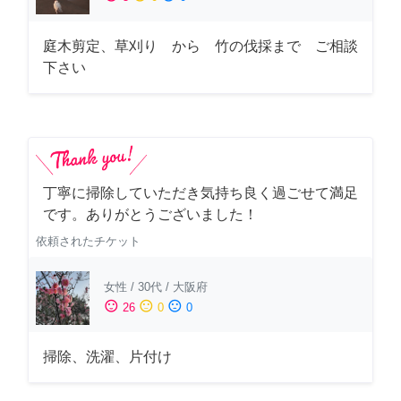
庭木剪定、草刈り から 竹の伐採まで ご相談
下さい
丁寧に掃除していただき気持ち良く過ごせて満足
です。ありがとうございました！
依頼されたチケット
女性
/
30代
/
大阪府
sentiment_satisfied
sentiment_neutral
sentiment_dissatisfied
26
0
0
掃除、洗濯、片付け