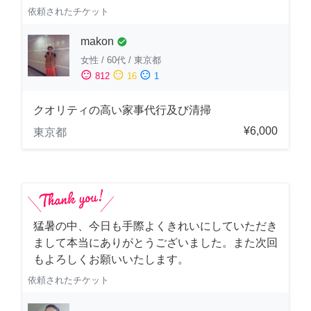
依頼されたチケット
makon
check_circle
女性
/
60代
/
東京都
sentiment_satisfied
sentiment_neutral
sentiment_dissatisfied
812
16
1
クオリティの高い家事代行及び清掃
¥6,000
東京都
猛暑の中、今日も手際よくきれいにしていただき
まして本当にありがとうございました。また次回
もよろしくお願いいたします。
依頼されたチケット