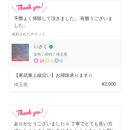
手際よく掃除して頂きました。 有難うございま
した。
依頼されたチケット
いさく
check_circle
女性
/
40代
/
埼玉県
sentiment_satisfied
sentiment_neutral
sentiment_dissatisfied
13
0
0
【東武東上線沿い】お掃除承ります☆
¥2,000
埼玉県
ありがとうございました☺️ 丁寧でとても良い方