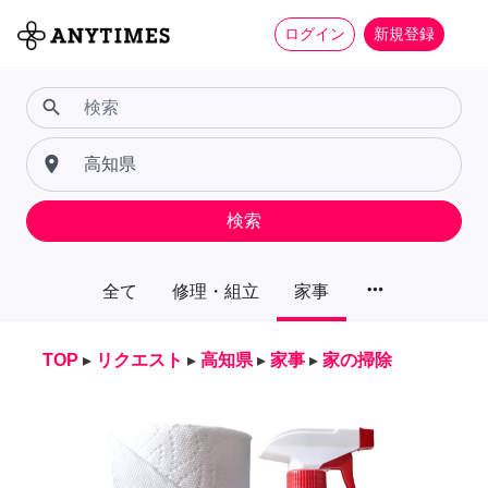
ログイン
新規登録
search
place
検索
more_horiz
全て
修理・組立
家事
TOP
▸
リクエスト
▸
高知県
▸
家事
▸
家の掃除