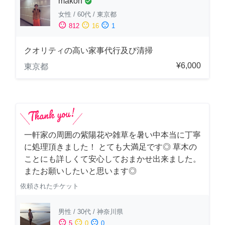
makon
check_circle
女性
/
60代
/
東京都
sentiment_satisfied
sentiment_neutral
sentiment_dissatisfied
812
16
1
クオリティの高い家事代行及び清掃
¥6,000
東京都
一軒家の周囲の紫陽花や雑草を暑い中本当に丁寧
に処理頂きました！ とても大満足です◎ 草木の
ことにも詳しくて安心しておまかせ出来ました。
またお願いしたいと思います◎
依頼されたチケット
男性
/
30代
/
神奈川県
sentiment_satisfied
sentiment_neutral
sentiment_dissatisfied
5
0
0