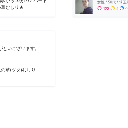
駅から10分のアパート
女性
/
50代
/
埼玉
の草むしり★
sentiment_satisfied
sentiment_neutral
sentiment_dissatisfied
123
4
0
がといございます。
の草(ツタ)むしり