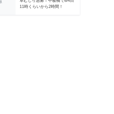
草むしり急募！中板橋で8/4日
県
11時くらいから2時間！