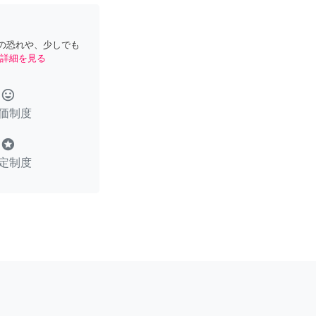
の恐れや、少しでも
詳細を見る
tag_faces
価制度
stars
定制度