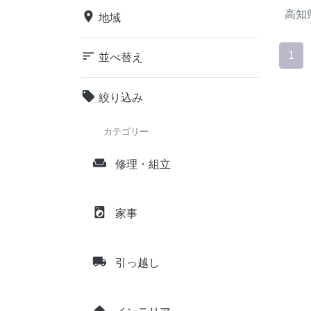
高知
place
地域
sort
1
並べ替え
local_offer
絞り込み
カテゴリー
weekend
修理・組立
local_laundry_service
家事
local_shipping
引っ越し
home