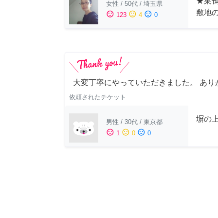
★巣鴨
女性
/
50代
/
埼玉県
敷地
sentiment_satisfied
sentiment_neutral
sentiment_dissatisfied
123
4
0
大変丁寧にやっていただきました。 あり
依頼されたチケット
塀の上
男性
/
30代
/
東京都
sentiment_satisfied
sentiment_neutral
sentiment_dissatisfied
1
0
0