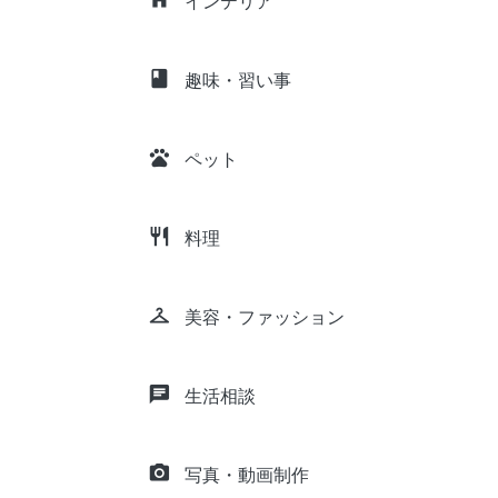
インテリア
class
趣味・習い事
pets
ペット
restaurant
料理
checkroom
美容・ファッション
chat
生活相談
camera_alt
写真・動画制作