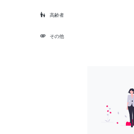
escalator_warning
高齢者
attachment
その他