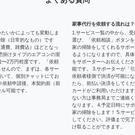
家事代行を依頼する流れは？
いたいかによっても変動しま
1.サービス一覧の中から、
の掃除（日常的なもの）です
選び、「依頼相談」ボタンを
円（交通費、雑費込）ほどとなっ
家の掃除をしてくれるサポー
壁掛けタイプのエアコンの室
るようになりますので、具体
後〜2万円程度です。 「依頼
をサポーターへお伝えくださ
ませんので、まずは、各サー
能です。 3.サポーターが
頂いて、個別チャットにてお
依頼者様側で決済が可能にな
※依頼申請後、本契約前（前
たら、前払い決済をしてくだ
セル可能です。
カードがご利用いただけます
ない方は事務局までご連絡く
なります。 4.予定日時に
家の掃除をします！ 5.サ
してください。評価まで完了
け取ることができます。