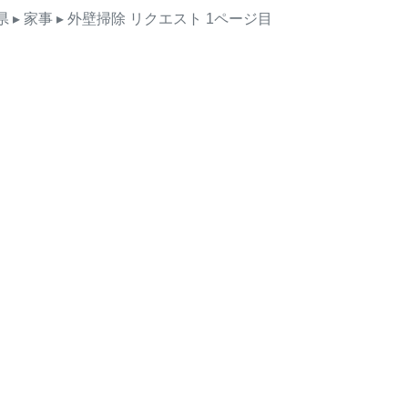
県
▸ 家事
▸ 外壁掃除
リクエスト
1ページ目