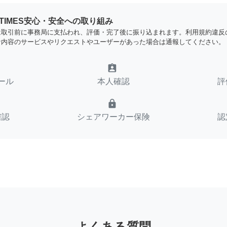
YTIMES安心・安全への取り組み
は取引前に事務局に支払われ、評価・完了後に振り込まれます。利用規約違反
な内容のサービスやリクエストやユーザーがあった場合は通報してください。
assignment_ind
ール
本人確認
評
lock
確認
シェアワーカー保険
認
よくある質問