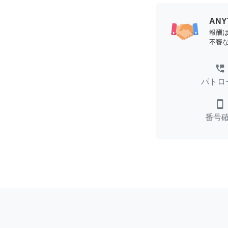
AN
報酬
不審
perm_phone_msg
パトロ
smartphone
番号