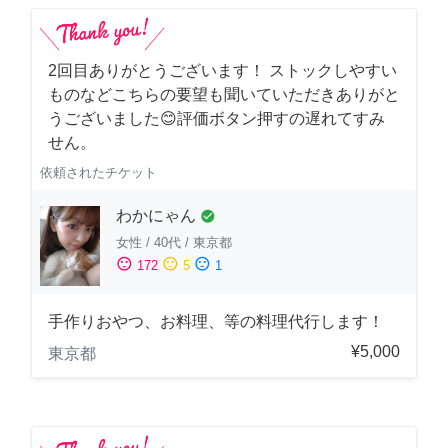
2回目ありがとうございます！ ストックしやすい
ものなどこちらの要望も聞いていただきありがと
うございました😊評価ボタン押すの遅れてすみ
せん。
依頼されたチケット
わかにゃん
check_circle
女性
/
40代
/
東京都
sentiment_satisfied
sentiment_neutral
sentiment_dissatisfied
172
5
1
手作りおやつ、お料理、等の料理代行します！
¥5,000
東京都