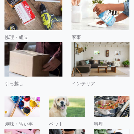
修理・組立
家事
引っ越し
インテリア
趣味・習い事
ペット
料理