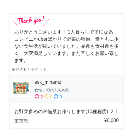
ありがとうございます！ 1人暮らしで多忙な為、
コンビニかuberばかりで野菜の種類、量ともに少
ない食生活が続いていました。品数も食材数も多
く、大変満足しています。また宜しくお願い致し
ます。
依頼されたチケット
ask_minamz
女性
/
40代
/
東京都
sentiment_satisfied
sentiment_neutral
sentiment_dissatisfied
2
0
0
お野菜多めの常備菜お作りします(10種程度)_2H
¥6,000
東京都