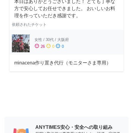
本日はありがとうございました！ とても丁寧な
方で安心してお任せできました。 おいしいお料
理を作っていただき感謝です。
依頼されたチケット
女性
/
30代
/
大阪府
sentiment_satisfied
sentiment_neutral
sentiment_dissatisfied
26
0
0
minacena作り置き代行（モニターさま専用）
ANYTIMES安心・安全への取り組み