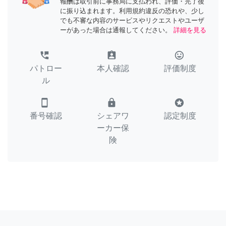
報酬は取引前に事務局に支払われ、評価・完了後
に振り込まれます。利用規約違反の恐れや、少し
でも不審な内容のサービスやリクエストやユーザ
ーがあった場合は通報してください。
詳細を見る
perm_phone_msg
assignment_ind
tag_faces
パトロー
本人確認
評価制度
ル
smartphone
lock
stars
番号確認
シェアワ
認定制度
ーカー保
険