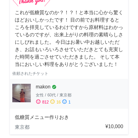
これが低糖質なのか？！？！と本当に心から驚く
ほどおいしかったです！ 目の前でお料理すると
ころを拝見しているわけですから原材料はわかっ
ているのですが、出来上がりの料理の素晴らしさ
にしびれました。 今日はお暑い中お越しいただ
き、お話もいろいろさせていただきとても充実し
た時間を過ごさせていただきました。 そして本
当においしい料理をありがとうございました！
依頼されたチケット
makon
check_circle
女性
/
60代
/
東京都
sentiment_satisfied
sentiment_neutral
sentiment_dissatisfied
812
16
1
低糖質メニュー作りおき
¥10,000
東京都