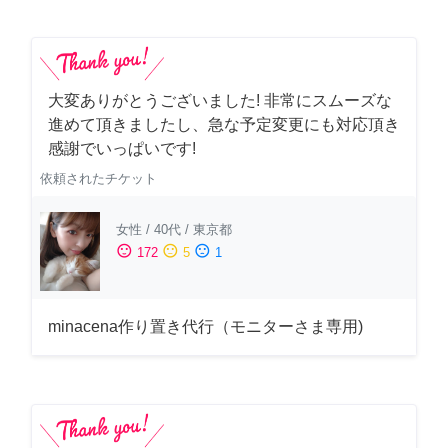
大変ありがとうございました! 非常にスムーズな
進めて頂きましたし、急な予定変更にも対応頂き
感謝でいっぱいです!
依頼されたチケット
女性
/
40代
/
東京都
sentiment_satisfied
sentiment_neutral
sentiment_dissatisfied
172
5
1
minacena作り置き代行（モニターさま専用)