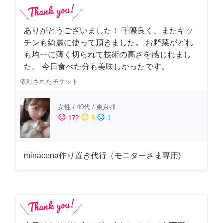
ありがとうございました！ 手際良く、またキッ
チンも綺麗に使って頂きました。 お野菜がどれ
も均一に薄く切られて技術の高さを感じれまし
た。 今日食べた分も美味しかったです。
依頼されたチケット
女性
/
40代
/
東京都
sentiment_satisfied
sentiment_neutral
sentiment_dissatisfied
172
5
1
minacena作り置き代行（モニターさま専用)