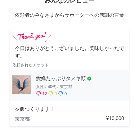
みんなのレビュー
依頼者のみなさまからサポーターへの感謝の言葉
今日はありがとうございました。美味しかったで
す。
依頼されたチケット
愛嬌たっぷりタヌキ顔
check_circle
女性
/
40代
/
東京都
sentiment_satisfied
sentiment_neutral
sentiment_dissatisfied
12
0
0
夕飯つくります！
¥10,000
東京都