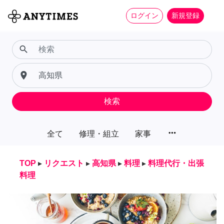
ログイン
新規登録
search
place
検索
more_horiz
全て
修理・組立
家事
TOP
▸
リクエスト
▸
高知県
▸
料理
▸
料理代行・出張
料理