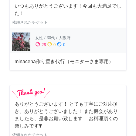
いつもありがとうございます！今回も大満足でし
た！
依頼されたチケット
女性
/
30代
/
大阪府
sentiment_satisfied
sentiment_neutral
sentiment_dissatisfied
26
0
0
minacena作り置き代行（モニターさま専用）
ありがとうございます！ とても丁寧にご対応頂
き、ありがとうございました！ また機会があり
ましたら、是非お願い致します！ お料理頂くの
楽しみです❣️
依頼されたチケット