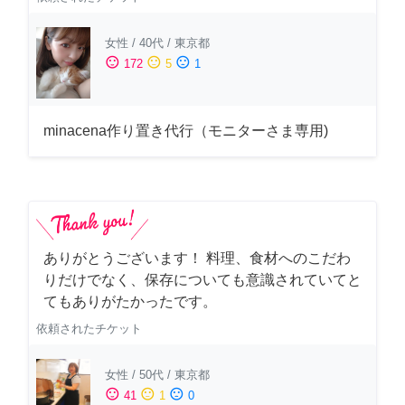
女性
/
40代
/
東京都
sentiment_satisfied
sentiment_neutral
sentiment_dissatisfied
172
5
1
minacena作り置き代行（モニターさま専用)
ありがとうございます！ 料理、食材へのこだわ
りだけでなく、保存についても意識されていてと
てもありがたかったです。
依頼されたチケット
女性
/
50代
/
東京都
sentiment_satisfied
sentiment_neutral
sentiment_dissatisfied
41
1
0