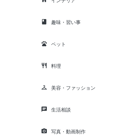
インテリア
class
趣味・習い事
pets
ペット
restaurant
料理
checkroom
美容・ファッション
chat
生活相談
camera_alt
写真・動画制作