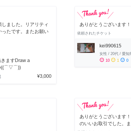
頼しました。リアリティ
ありがとうございます！
かったです。またお願い
依頼されたチケット
kei990615
女性
/
20代
/
愛知
sentiment_satisfied
sentiment_neutral
sentiment_dissatisfied
きますDraw a
10
1
0
re((⌒▽⌒))
¥3,000
都
ありがとうございます！
のいいお取引でした。ま