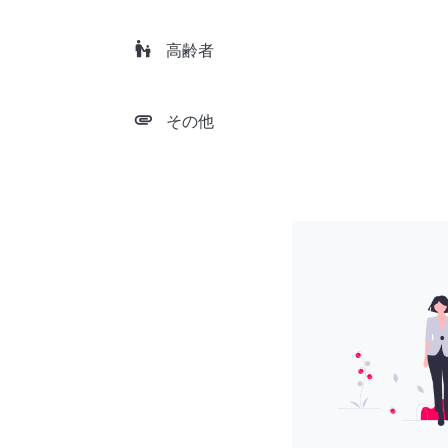
escalator_warning
高齢者
attachment
その他