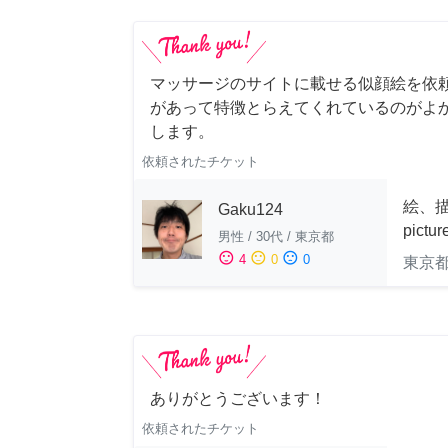
マッサージのサイトに載せる似顔絵を依
があって特徴とらえてくれているのがよ
します。
依頼されたチケット
絵、描
Gaku124
pictu
男性
/
30代
/
東京都
sentiment_satisfied
sentiment_neutral
sentiment_dissatisfied
4
0
0
東京
ありがとうございます！
依頼されたチケット