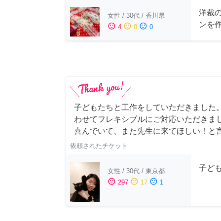
洋裁
女性
/
30代
/
香川県
ンを
sentiment_satisfied
sentiment_neutral
sentiment_dissatisfied
4
0
0
子どもたちと工作をしていただきました
わせてフレキシブルにご対応いただきま
喜んでいて、また先生に来てほしい！と
依頼されたチケット
子ど
女性
/
30代
/
東京都
sentiment_satisfied
sentiment_neutral
sentiment_dissatisfied
297
17
1