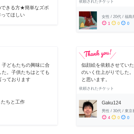
依頼されたチケット
のできる方★簡単なズボ
作ってほしい
女性
/
20代
/
福島
sentiment_satisfied
sentiment_neutral
sentiment_dissatisfied
1
0
0
。子どもたちの興味に合
似顔絵を依頼させていた
した。子供たちはとても
のいく仕上がりでした。
言っております
と思います。
依頼されたチケット
もたちと工作
Gaku124
男性
/
30代
/
東京
sentiment_satisfied
sentiment_neutral
sentiment_dissatisfied
4
0
0