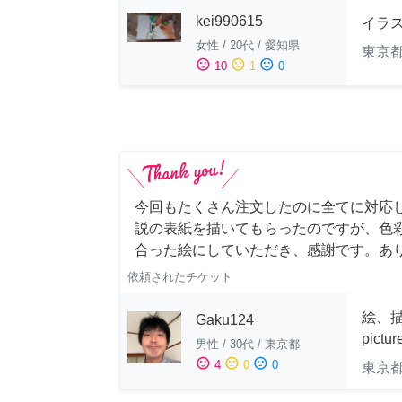
kei990615
イラ
女性
/
20代
/
愛知県
東京
sentiment_satisfied
sentiment_neutral
sentiment_dissatisfied
10
1
0
今回もたくさん注文したのに全てに対応
説の表紙を描いてもらったのですが、色
合った絵にしていただき、感謝です。あ
依頼されたチケット
絵、描
Gaku124
pictu
男性
/
30代
/
東京都
sentiment_satisfied
sentiment_neutral
sentiment_dissatisfied
4
0
0
東京