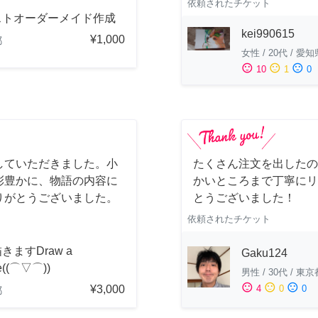
依頼されたチケット
ストオーダーメイド作成
kei990615
¥1,000
都
女性
/
20代
/
愛知
sentiment_satisfied
sentiment_neutral
sentiment_dissatisfied
10
1
0
していただきました。小
たくさん注文を出したの
彩豊かに、物語の内容に
かいところまで丁寧にリ
りがとうございました。
とうございました！
依頼されたチケット
きますDraw a
Gaku124
re((⌒▽⌒))
男性
/
30代
/
東京
sentiment_satisfied
sentiment_neutral
sentiment_dissatisfied
¥3,000
4
0
0
都