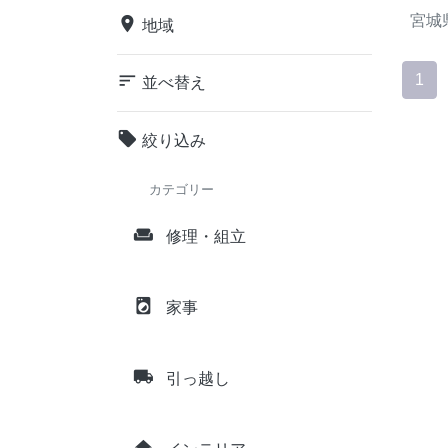
宮城
place
地域
sort
1
並べ替え
local_offer
絞り込み
カテゴリー
weekend
修理・組立
local_laundry_service
家事
local_shipping
引っ越し
home