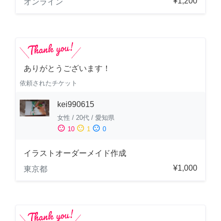
¥1,200
オンライン
ありがとうございます！
依頼されたチケット
kei990615
女性
/
20代
/
愛知県
sentiment_satisfied
sentiment_neutral
sentiment_dissatisfied
10
1
0
イラストオーダーメイド作成
¥1,000
東京都