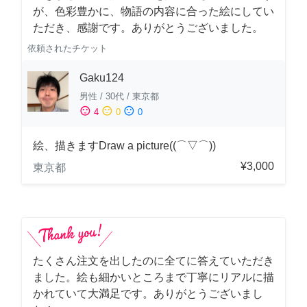
が、色彩豊かに、物語の内容に合った絵にしてい
ただき、感謝です。ありがとうございました。
依頼されたチケット
Gaku124
男性
/
30代
/
東京都
sentiment_satisfied
sentiment_neutral
sentiment_dissatisfied
4
0
0
絵、描きますDraw a picture((⌒▽⌒))
¥3,000
東京都
たくさん注文を出したのに全てに答えていただき
ました。絵も細かいところまで丁寧にリアルに描
かれていて大満足です。ありがとうございまし