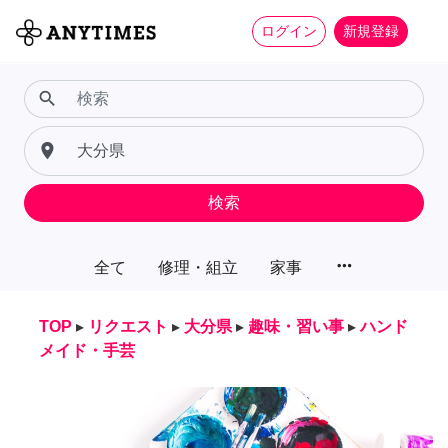
ログイン
新規登録
search
place
検索
more_horiz
全て
修理・組立
家事
TOP
▸
リクエスト
▸
大分県
▸
趣味・習い事
▸
ハンド
メイド・手芸