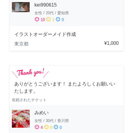
kei990615
女性
/
20代
/
愛知県
sentiment_satisfied
sentiment_neutral
sentiment_dissatisfied
10
1
0
イラストオーダーメイド作成
¥1,000
東京都
ありがとうございます！ またよろしくお願いい
たします。
依頼されたチケット
みめい
女性
/
30代
/
香川県
sentiment_satisfied
sentiment_neutral
sentiment_dissatisfied
4
0
0