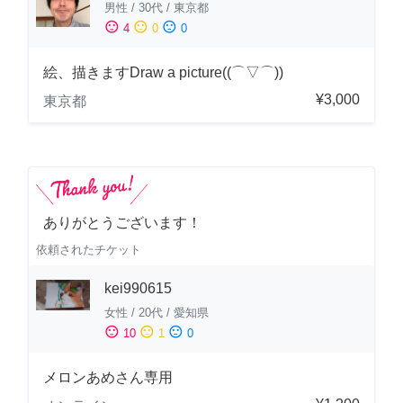
男性
/
30代
/
東京都
sentiment_satisfied
sentiment_neutral
sentiment_dissatisfied
4
0
0
絵、描きますDraw a picture((⌒▽⌒))
¥3,000
東京都
ありがとうございます！
依頼されたチケット
kei990615
女性
/
20代
/
愛知県
sentiment_satisfied
sentiment_neutral
sentiment_dissatisfied
10
1
0
メロンあめさん専用