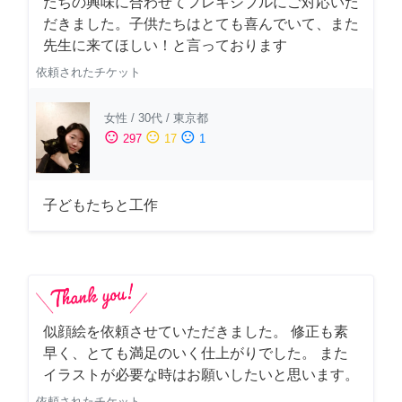
たちの興味に合わせてフレキシブルにご対応いた
だきました。子供たちはとても喜んでいて、また
先生に来てほしい！と言っております
依頼されたチケット
女性
/
30代
/
東京都
sentiment_satisfied
sentiment_neutral
sentiment_dissatisfied
297
17
1
子どもたちと工作
似顔絵を依頼させていただきました。 修正も素
早く、とても満足のいく仕上がりでした。 また
イラストが必要な時はお願いしたいと思います。
依頼されたチケット