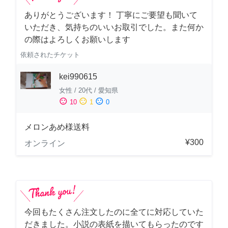
ありがとうございます！ 丁寧にご要望も聞いて
いただき、気持ちのいいお取引でした。また何か
の際はよろしくお願いします
依頼されたチケット
kei990615
女性
/
20代
/
愛知県
sentiment_satisfied
sentiment_neutral
sentiment_dissatisfied
10
1
0
メロンあめ様送料
¥300
オンライン
今回もたくさん注文したのに全てに対応していた
だきました。小説の表紙を描いてもらったのです