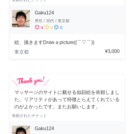
Gaku124
男性
/
30代
/
東京都
sentiment_satisfied
sentiment_neutral
sentiment_dissatisfied
4
0
0
絵、描きますDraw a picture((⌒▽⌒))
¥3,000
東京都
マッサージのサイトに載せる似顔絵を依頼しまし
た。リアリティがあって特徴とらえてくれている
のがよかったです。またお願いします。
依頼されたチケット
Gaku124