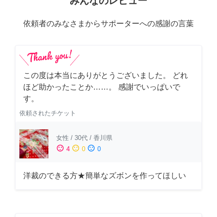
みんなのレビュー
依頼者のみなさまからサポーターへの感謝の言葉
この度は本当にありがとうございました。 どれ
ほど助かったことか……。 感謝でいっぱいで
す。
依頼されたチケット
女性
/
30代
/
香川県
sentiment_satisfied
sentiment_neutral
sentiment_dissatisfied
4
0
0
洋裁のできる方★簡単なズボンを作ってほしい