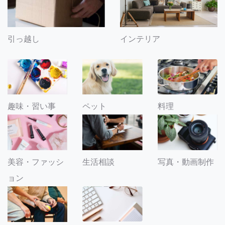
引っ越し
インテリア
趣味・習い事
ペット
料理
美容・ファッシ
生活相談
写真・動画制作
ョン