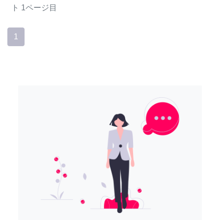
ト
1ページ目
1