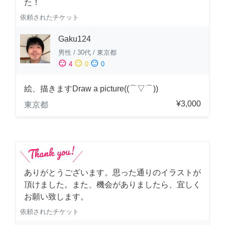
た！
依頼されたチケット
Gaku124
男性
/
30代
/
東京都
sentiment_satisfied
sentiment_neutral
sentiment_dissatisfied
4
0
0
絵、描きますDraw a picture((⌒▽⌒))
¥3,000
東京都
ありがとうございます。思った通りのイラストが
頂けました。また、機会がありましたら、宜しく
お願い致します。
依頼されたチケット