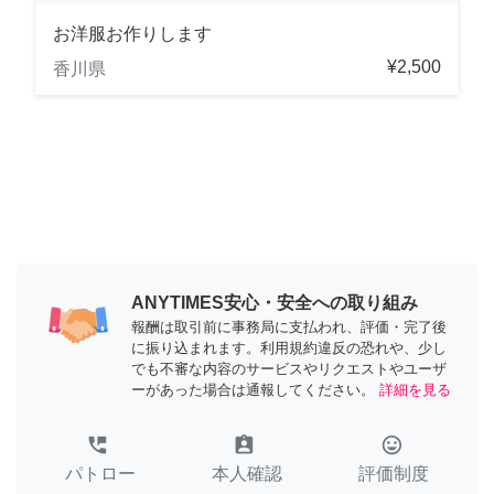
お洋服お作りします
¥2,500
香川県
ANYTIMES安心・安全への取り組み
報酬は取引前に事務局に支払われ、評価・完了後
に振り込まれます。利用規約違反の恐れや、少し
でも不審な内容のサービスやリクエストやユーザ
ーがあった場合は通報してください。
詳細を見る
perm_phone_msg
assignment_ind
tag_faces
パトロー
本人確認
評価制度