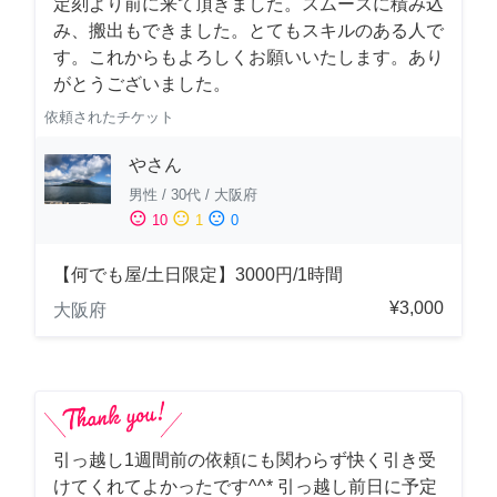
定刻より前に来て頂きました。スムーズに積み込
み、搬出もできました。とてもスキルのある人で
す。これからもよろしくお願いいたします。あり
がとうございました。
依頼されたチケット
やさん
男性
/
30代
/
大阪府
sentiment_satisfied
sentiment_neutral
sentiment_dissatisfied
10
1
0
【何でも屋/土日限定】3000円/1時間
¥3,000
大阪府
引っ越し1週間前の依頼にも関わらず快く引き受
けてくれてよかったです^^* 引っ越し前日に予定