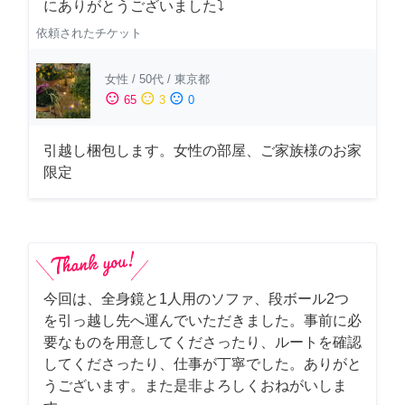
にありがとうございました⤵
依頼されたチケット
女性
/
50代
/
東京都
sentiment_satisfied
sentiment_neutral
sentiment_dissatisfied
65
3
0
引越し梱包します。女性の部屋、ご家族様のお家
限定
今回は、全身鏡と1人用のソファ、段ボール2つ
を引っ越し先へ運んでいただきました。事前に必
要なものを用意してくださったり、ルートを確認
してくださったり、仕事が丁寧でした。ありがと
うございます。また是非よろしくおねがいしま