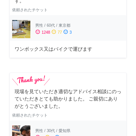
す。
依頼されたチケット
男性
/
60代
/
東京都
sentiment_satisfied
sentiment_neutral
sentiment_dissatisfied
1248
77
3
ワンボックス又はバイクで運びます
現場を見ていただき適切なアドバイス相談にのっ
ていただきとても助かりました。 ご親切にあり
がとうございました。
依頼されたチケット
男性
/
30代
/
愛知県