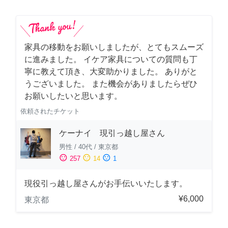
家具の移動をお願いしましたが、とてもスムーズ
に進みました。 イケア家具についての質問も丁
寧に教えて頂き、大変助かりました。 ありがと
うございました。 また機会がありましたらぜひ
お願いしたいと思います。
依頼されたチケット
ケーナイ 現引っ越し屋さん
男性
/
40代
/
東京都
sentiment_satisfied
sentiment_neutral
sentiment_dissatisfied
257
14
1
現役引っ越し屋さんがお手伝いいたします。
¥6,000
東京都