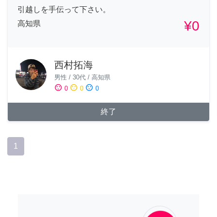
引越しを手伝って下さい。
¥0
高知県
西村拓海
男性
/
30代
/
高知県
sentiment_satisfied
sentiment_neutral
sentiment_dissatisfied
0
0
0
終了
1