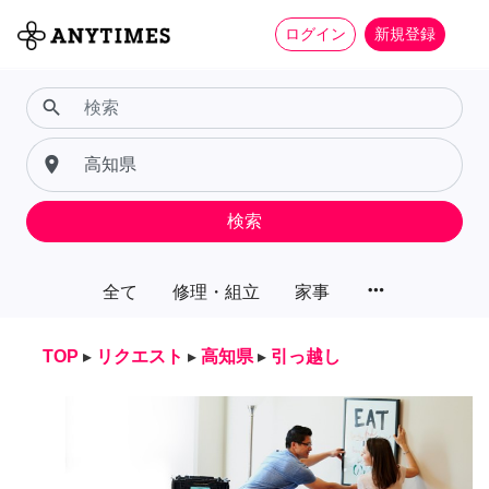
ログイン
新規登録
search
place
検索
more_horiz
全て
修理・組立
家事
TOP
▸
リクエスト
▸
高知県
▸
引っ越し