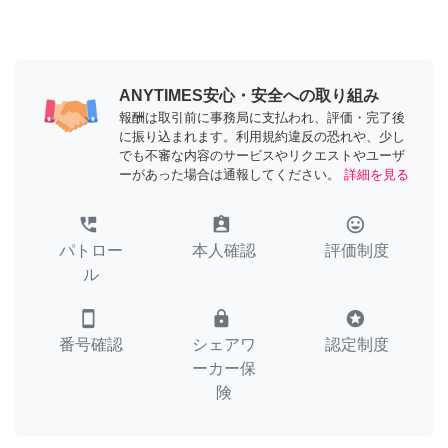
ANYTIMES安心・安全への取り組み
報酬は取引前に事務局に支払われ、評価・完了後
に振り込まれます。利用規約違反の恐れや、少し
でも不審な内容のサービスやリクエストやユーザ
ーがあった場合は通報してください。
詳細を見る
perm_phone_msg
assignment_ind
tag_faces
パトロー
本人確認
評価制度
ル
smartphone
lock
stars
番号確認
シェアワ
認定制度
ーカー保
険