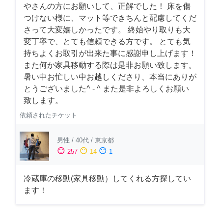
やさんの方にお願いして、正解でした！ 床を傷
つけない様に、マット等できちんと配慮してくだ
さって大変嬉しかったです。 終始やり取りも大
変丁寧で、とても信頼できる方です。 とても気
持ちよくお取引が出来た事に感謝申し上げます！
また何か家具移動する際は是非お願い致します。
暑い中お忙しい中お越しくださり、本当にありが
とうございました^ - ^ また是非よろしくお願い
致します。
依頼されたチケット
男性
/
40代
/
東京都
sentiment_satisfied
sentiment_neutral
sentiment_dissatisfied
257
14
1
冷蔵庫の移動(家具移動）してくれる方探してい
ます！