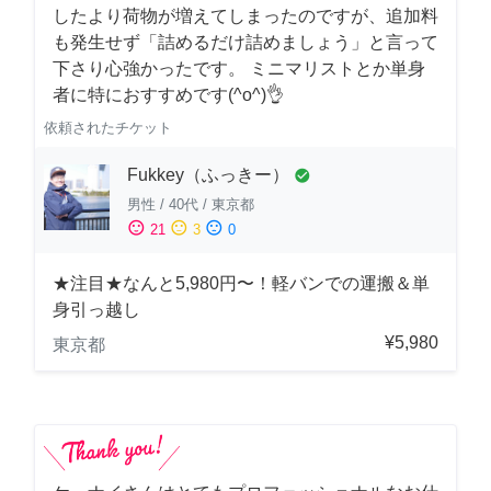
したより荷物が増えてしまったのですが、追加料
も発生せず「詰めるだけ詰めましょう」と言って
下さり心強かったです。 ミニマリストとか単身
者に特におすすめです(^o^)👌
依頼されたチケット
Fukkey（ふっきー）
check_circle
男性
/
40代
/
東京都
sentiment_satisfied
sentiment_neutral
sentiment_dissatisfied
21
3
0
★注目★なんと5,980円〜！軽バンでの運搬＆単
身引っ越し
¥5,980
東京都