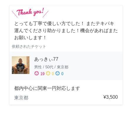
とっても丁寧で優しい方でした！ またテキパキ
運んでくださり助かりました！機会があればまた
お願いします！
依頼されたチケット
あっきぃ77
男性
/
50代
/
東京都
sentiment_satisfied
sentiment_neutral
sentiment_dissatisfied
19
0
0
都内中心に関東一円対応します
¥3,500
東京都