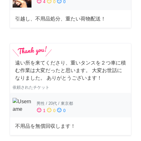
sentiment_satisfied
sentiment_neutral
sentiment_dissatisfied
4
0
0
引越し、不用品処分、重たい荷物配送！
遠い所を来てくださり、重いタンスを２つ車に積
む作業は大変だったと思います。 大変お世話に
なりました。 ありがとうございます！
依頼されたチケット
男性
/
20代
/
東京都
sentiment_satisfied
sentiment_neutral
sentiment_dissatisfied
1
0
0
不用品を無償回収します！