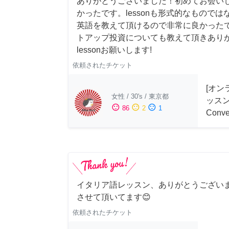
ありがとうございました！初めてお会い
かったです。lessonも形式的なもので
英語を教えて頂けるので非常に良かった
トアップ投資についても教えて頂きあり
lessonお願いします!
依頼されたチケット
[オン
女性
/
30's
/
東京都
ッスン 
sentiment_satisfied
sentiment_neutral
sentiment_dissatisfied
86
2
1
Conve
イタリア語レッスン、ありがとうござい
させて頂いてます😊
依頼されたチケット