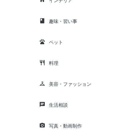
インテリア
class
趣味・習い事
pets
ペット
restaurant
料理
checkroom
美容・ファッション
chat
生活相談
camera_alt
写真・動画制作