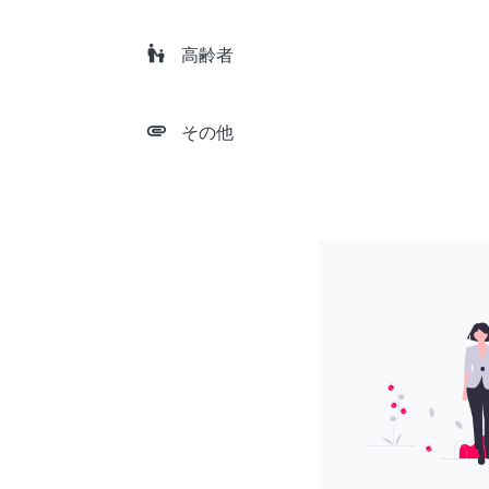
escalator_warning
高齢者
attachment
その他