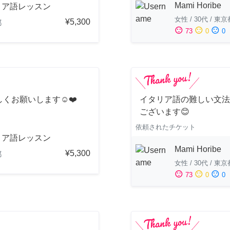
Mami Horibe
リア語レッスン
女性
/
30代
/
東京
¥5,300
都
sentiment_satisfied
sentiment_neutral
sentiment_dissatisfied
73
0
0
くお願いします☺️❤️
イタリア語の難しい文法
ございます😊
依頼されたチケット
リア語レッスン
Mami Horibe
¥5,300
都
女性
/
30代
/
東京
sentiment_satisfied
sentiment_neutral
sentiment_dissatisfied
73
0
0