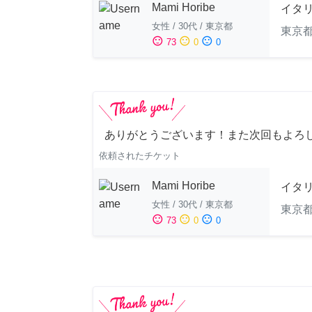
Mami Horibe
イタ
女性
/
30代
/
東京都
東京
sentiment_satisfied
sentiment_neutral
sentiment_dissatisfied
73
0
0
ありがとうございます！また次回もよろし
依頼されたチケット
Mami Horibe
イタ
女性
/
30代
/
東京都
東京
sentiment_satisfied
sentiment_neutral
sentiment_dissatisfied
73
0
0