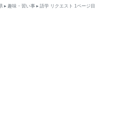
県
▸ 趣味・習い事
▸ 語学
リクエスト
1ページ目