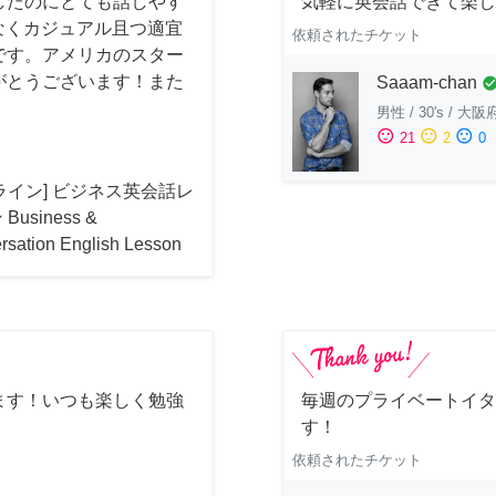
したのにとても話しやす
気軽に英会話できて楽し
はなくカジュアル且つ適宜
依頼されたチケット
です。アメリカのスター
がとうございます！また
Saaam-chan
check_cir
男性
/
30's
/
大阪
sentiment_satisfied
sentiment_neutral
sentiment_dissatisfied
21
2
0
ライン] ビジネス英会話レ
Business &
rsation English Lesson
ます！いつも楽しく勉強
毎週のプライベートイタ
す！
依頼されたチケット