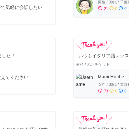
男性
/
30代
/
千葉
語で気軽に会話したい
sentiment_satisfied
sentiment_neutral
sentiment_dissatisfied
21
0
0
ました！
いつもイタリア語レッス
依頼されたチケット
Mami Horibe
教えてください
女性
/
30代
/
東京
sentiment_satisfied
sentiment_neutral
sentiment_dissatisfied
73
0
0