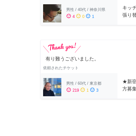
キッ
男性
/
40代
/
神奈川県
張り
sentiment_satisfied
sentiment_neutral
sentiment_dissatisfied
4
0
1
有り難うございました。
依頼されたチケット
★新宿
男性
/
60代
/
東京都
方募
sentiment_satisfied
sentiment_neutral
sentiment_dissatisfied
219
1
3