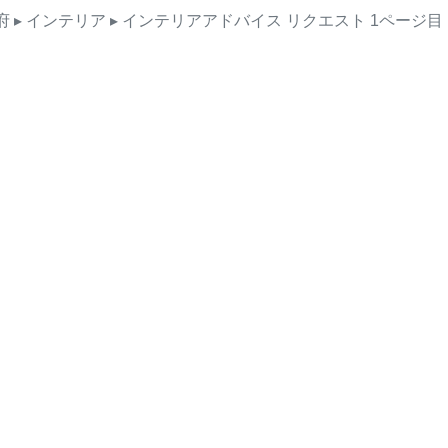
府
▸ インテリア
▸ インテリアアドバイス
リクエスト
1ページ目