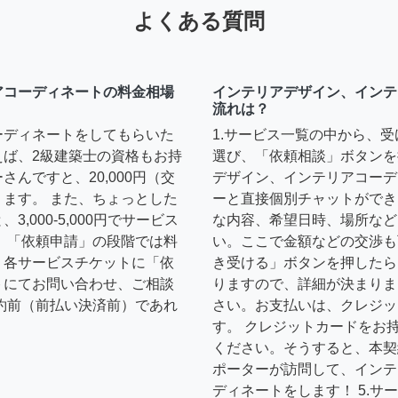
よくある質問
アコーディネートの料金相場
インテリアデザイン、インテ
流れは？
ーディネートをしてもらいた
1.サービス一覧の中から、
えば、2級建築士の資格もお持
選び、「依頼相談」ボタンを
んですと、20,000円（交
デザイン、インテリアコーデ
ます。 また、ちょっとした
ーと直接個別チャットができ
,000-5,000円でサービス
な内容、希望日時、場所など
 「依頼申請」の段階では料
い。ここで金額などの交渉も
、各サービスチケットに「依
き受ける」ボタンを押したら
トにてお問い合わせ、ご相談
りますので、詳細が決まりま
約前（前払い決済前）であれ
さい。お支払いは、クレジッ
す。 クレジットカードをお
ください。そうすると、本契
ポーターが訪問して、インテ
ディネートをします！ 5.