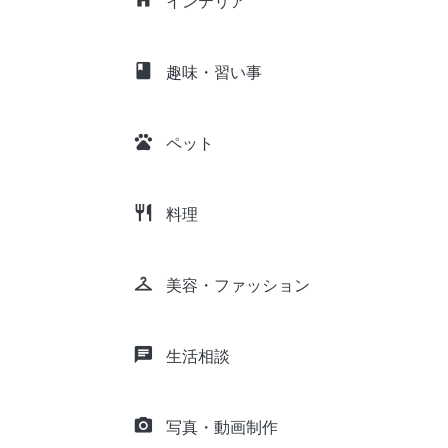
インテリア
class
趣味・習い事
pets
ペット
restaurant
料理
checkroom
美容・ファッション
chat
生活相談
camera_alt
写真・動画制作