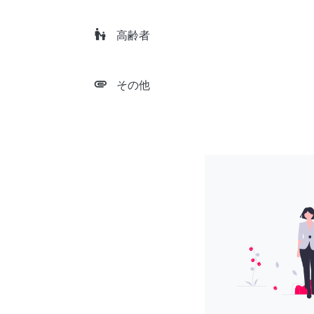
escalator_warning
高齢者
attachment
その他