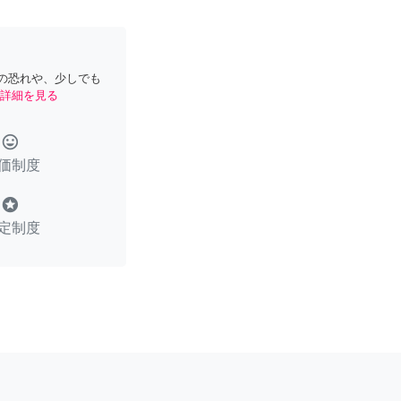
の恐れや、少しでも
詳細を見る
tag_faces
価制度
stars
定制度