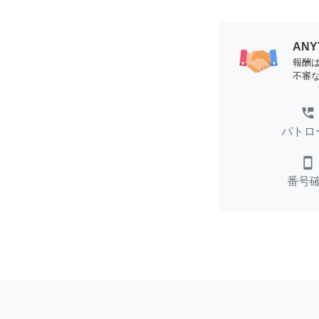
AN
報酬
不審
perm_phone_msg
パトロ
smartphone
番号