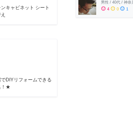
男性
/
40代
/
神奈
チンキャビネット シート
sentiment_satisfied
sentiment_neutral
sentiment_dissatisfied
4
0
1
替え
でDIYリフォームできる
集！★