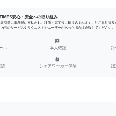
YTIMES安心・安全への取り組み
は取引前に事務局に支払われ、評価・完了後に振り込まれます。利用規約違反
な内容のサービスやリクエストやユーザーがあった場合は通報してください。
assignment_ind
ール
本人確認
評
lock
確認
シェアワーカー保険
認