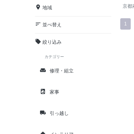
京都
place
地域
sort
1
並べ替え
local_offer
絞り込み
カテゴリー
weekend
修理・組立
local_laundry_service
家事
local_shipping
引っ越し
home