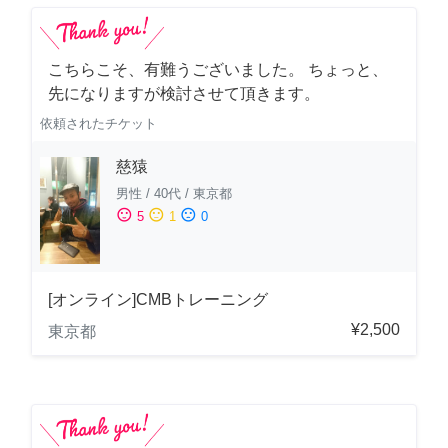
こちらこそ、有難うございました。 ちょっと、
先になりますが検討させて頂きます。
依頼されたチケット
慈猿
男性
/
40代
/
東京都
sentiment_satisfied
sentiment_neutral
sentiment_dissatisfied
5
1
0
[オンライン]CMBトレーニング
¥2,500
東京都