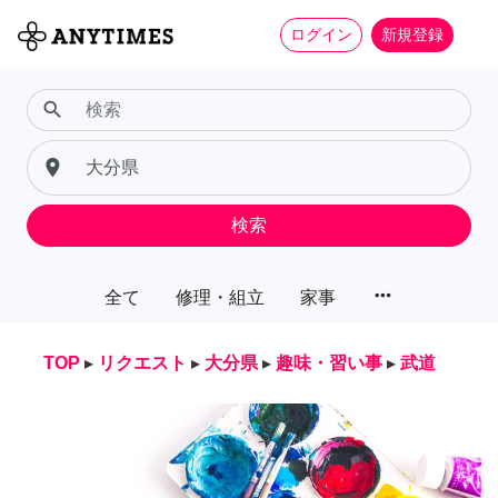
ログイン
新規登録
search
place
検索
more_horiz
全て
修理・組立
家事
TOP
▸
リクエスト
▸
大分県
▸
趣味・習い事
▸
武道