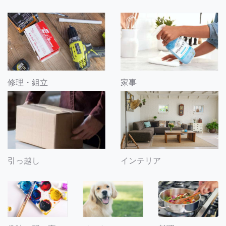
修理・組立
家事
引っ越し
インテリア