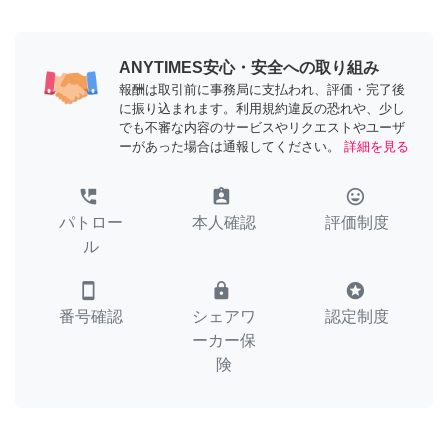
ANYTIMES安心・安全への取り組み
報酬は取引前に事務局に支払われ、評価・完了後
に振り込まれます。利用規約違反の恐れや、少し
でも不審な内容のサービスやリクエストやユーザ
ーがあった場合は通報してください。
詳細を見る
perm_phone_msg
assignment_ind
tag_faces
パトロー
本人確認
評価制度
ル
smartphone
lock
stars
番号確認
シェアワ
認定制度
ーカー保
険