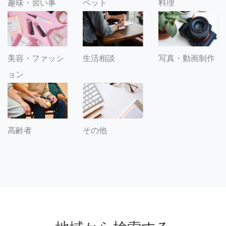
趣味・習い事
ペット
料理
美容・ファッシ
生活相談
写真・動画制作
ョン
その他
高齢者