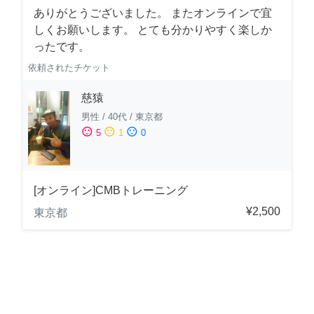
ありがとうございました。 またオンラインで宜
しくお願いします。 とても分かりやすく楽しか
ったです。
依頼されたチケット
慈猿
男性
/
40代
/
東京都
sentiment_satisfied
sentiment_neutral
sentiment_dissatisfied
5
1
0
[オンライン]CMBトレーニング
¥2,500
東京都