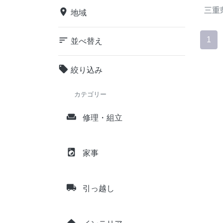
三重
place
地域
sort
1
並べ替え
local_offer
絞り込み
カテゴリー
weekend
修理・組立
local_laundry_service
家事
local_shipping
引っ越し
home