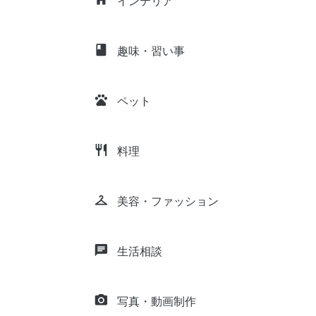
インテリア
class
趣味・習い事
pets
ペット
restaurant
料理
checkroom
美容・ファッション
chat
生活相談
camera_alt
写真・動画制作