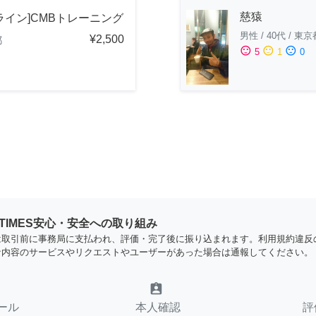
慈猿
ライン]CMBトレーニング
男性
/
40代
/
東京
¥2,500
都
sentiment_satisfied
sentiment_neutral
sentiment_dissatisfied
5
1
0
YTIMES安心・安全への取り組み
は取引前に事務局に支払われ、評価・完了後に振り込まれます。利用規約違反
な内容のサービスやリクエストやユーザーがあった場合は通報してください。
assignment_ind
ール
本人確認
評