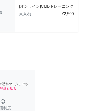
[オンライン]CMBトレーニング
都
¥2,500
東京都
の恐れや、少しでも
詳細を見る
tag_faces
価制度