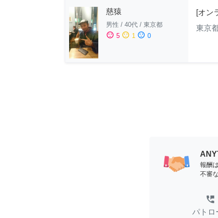
慈猿
[オン
男性
/
40代
/
東京都
東京
sentiment_satisfied
sentiment_neutral
sentiment_dissatisfied
5
1
0
AN
報酬
不審
perm_phone_msg
パトロ