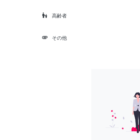
escalator_warning
高齢者
attachment
その他