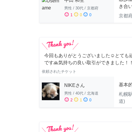
中田 和生
き合
男性
/
30代
/
京都府
sentiment_satisfied
sentiment_neutral
sentiment_dissatisfied
1
0
0
京都
今回もありがとうございました☺️とても
です🙏気持ちの良い取引ができました！
依頼されたチケット
基本
NIKEさん
男性
/
40代
/
北海道
札幌駅
sentiment_satisfied
sentiment_neutral
sentiment_dissatisfied
2
1
0
道)