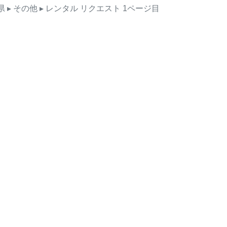
県
▸ その他
▸ レンタル
リクエスト
1ページ目