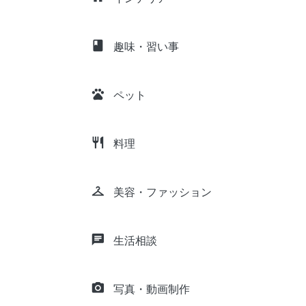
class
趣味・習い事
pets
ペット
restaurant
料理
checkroom
美容・ファッション
chat
生活相談
camera_alt
写真・動画制作