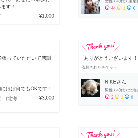
女性
/
40代
/
東京
います！
sentiment_satisfied
sentiment_neutral
sentiment_dissatisfied
44
1
0
¥1,000
府
頑張っていただいて感謝
ありがとうございます！
！
依頼されたチケット
NIKEさん
的にほぼ何でもOKです！
男性
/
40代
/
北海
sentiment_satisfied
sentiment_neutral
sentiment_dissatisfied
2
1
0
¥3,000
 (北海