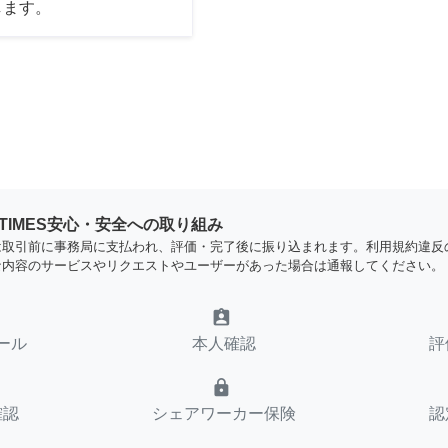
します。
YTIMES安心・安全への取り組み
は取引前に事務局に支払われ、評価・完了後に振り込まれます。利用規約違反
な内容のサービスやリクエストやユーザーがあった場合は通報してください。
assignment_ind
ール
本人確認
評
lock
確認
シェアワーカー保険
認