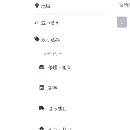
宮崎
place
地域
sort
1
並べ替え
local_offer
絞り込み
カテゴリー
weekend
修理・組立
local_laundry_service
家事
local_shipping
引っ越し
home
インテリア