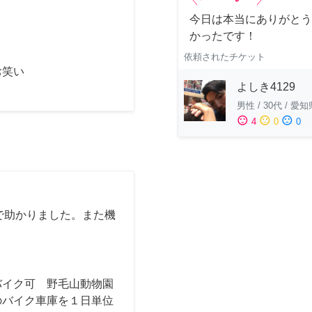
今日は本当にありがとう
かったです！
依頼されたチケット
お笑い
よしき4129
男性
/
30代
/
愛知
sentiment_satisfied
sentiment_neutral
sentiment_dissatisfied
4
0
0
で助かりました。また機
バイク可 野毛山動物園
のバイク車庫を１日単位