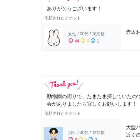
ありがとうございます！
依頼されたチケット
赤坂
女性
/
30代
/
東京都
sentiment_satisfied
sentiment_neutral
sentiment_dissatisfied
44
0
1
動物園の周りで、たまたま探していたの
会がありましたら宜しくお願いします！
依頼されたチケット
大型
男性
/
40代
/
東京都
近く
sentiment_satisfied
sentiment_neutral
sentiment_dissatisfied
6
0
0