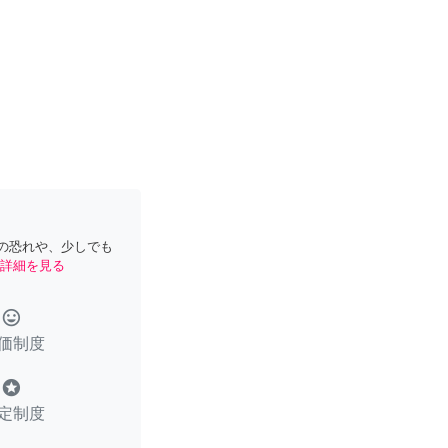
の恐れや、少しでも
詳細を見る
tag_faces
価制度
stars
定制度