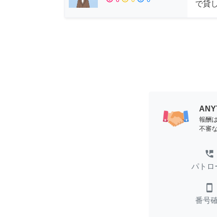
で貸
AN
報酬
不審
perm_phone_msg
パトロ
smartphone
番号