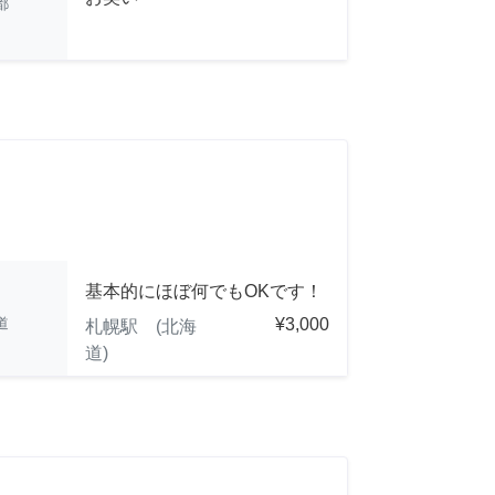
都
基本的にほぼ何でもOKです！
道
¥3,000
札幌駅 (北海
道)