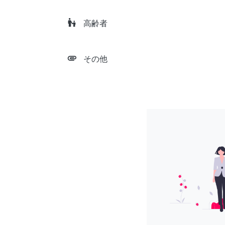
escalator_warning
高齢者
attachment
その他