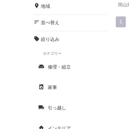
岡山
place
地域
sort
1
並べ替え
local_offer
絞り込み
カテゴリー
weekend
修理・組立
local_laundry_service
家事
local_shipping
引っ越し
home
インテリア