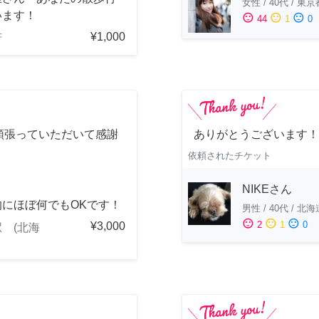
女性
/
40代
/
東京
います！
sentiment_satisfied
sentiment_neutral
sentiment_dissatisfied
44
1
0
¥1,000
府
頑張っていただいて感謝
ありがとうございます！
！
依頼されたチケット
NIKEさん
的にほぼ何でもOKです！
男性
/
40代
/
北海
sentiment_satisfied
sentiment_neutral
sentiment_dissatisfied
2
1
0
¥3,000
 (北海