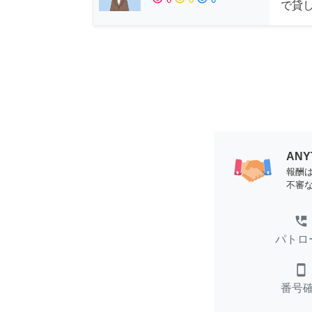
で貸
AN
報酬
不審
perm_phone_msg
パトロ
smartphone
番号