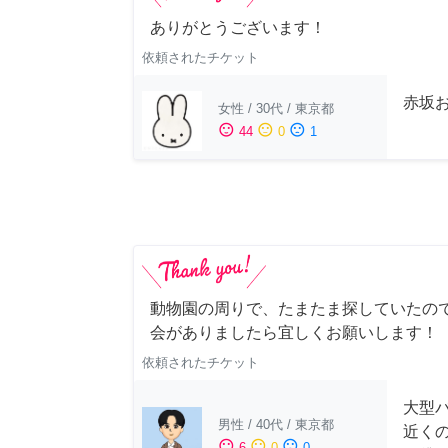
ありがとうございます！
依頼されたチケット
赤坂
女性
/
30代
/
東京都
sentiment_satisfied
sentiment_neutral
sentiment_dissatisfied
44
0
1
動物園の周りで、たまたま探していたの
会がありましたら宜しくお願いします！
依頼されたチケット
大型
男性
/
40代
/
東京都
近く
sentiment_satisfied
sentiment_neutral
sentiment_dissatisfied
6
0
0