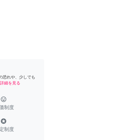
の恐れや、少しでも
詳細を見る
tag_faces
価制度
stars
定制度