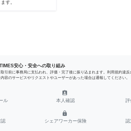
します。
YTIMES安心・安全への取り組み
は取引前に事務局に支払われ、評価・完了後に振り込まれます。利用規約違反
な内容のサービスやリクエストやユーザーがあった場合は通報してください。
assignment_ind
ール
本人確認
評
lock
確認
シェアワーカー保険
認