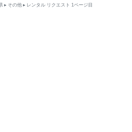
県
▸ その他
▸ レンタル
リクエスト
1ページ目