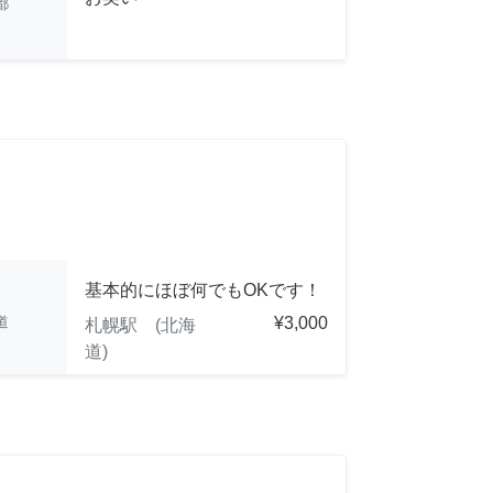
都
基本的にほぼ何でもOKです！
道
¥3,000
札幌駅 (北海
道)