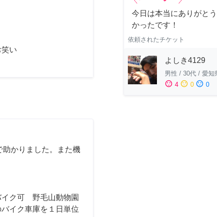
今日は本当にありがとう
かったです！
依頼されたチケット
お笑い
よしき4129
男性
/
30代
/
愛知
sentiment_satisfied
sentiment_neutral
sentiment_dissatisfied
4
0
0
で助かりました。また機
バイク可 野毛山動物園
のバイク車庫を１日単位