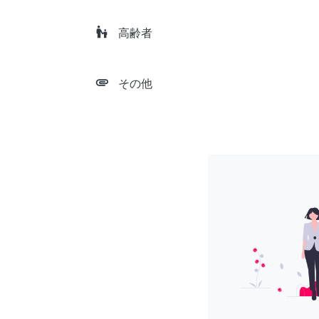
escalator_warning
高齢者
attachment
その他