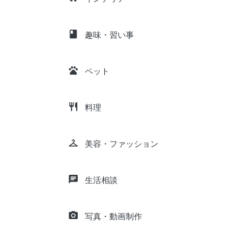
class
趣味・習い事
pets
ペット
restaurant
料理
checkroom
美容・ファッション
chat
生活相談
camera_alt
写真・動画制作