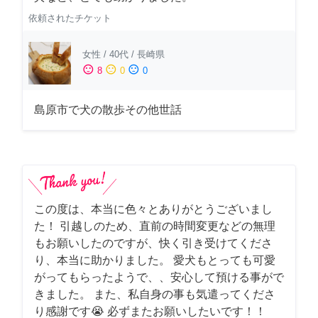
依頼されたチケット
女性
/
40代
/
長崎県
sentiment_satisfied
sentiment_neutral
sentiment_dissatisfied
8
0
0
島原市で犬の散歩その他世話
この度は、本当に色々とありがとうございまし
た！ 引越しのため、直前の時間変更などの無理
もお願いしたのですが、快く引き受けてくださ
り、本当に助かりました。 愛犬もとっても可愛
がってもらったようで、、安心して預ける事がで
きました。 また、私自身の事も気遣ってくださ
り感謝です😭 必ずまたお願いしたいです！！