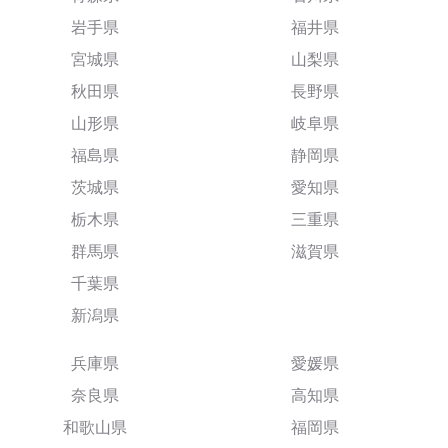
岩手県
福井県
宮城県
山梨県
秋田県
長野県
山形県
岐阜県
福島県
静岡県
茨城県
愛知県
栃木県
三重県
群馬県
滋賀県
千葉県
新潟県
兵庫県
愛媛県
奈良県
高知県
和歌山県
福岡県