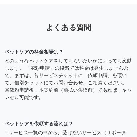
よくある質問
ペットケアの料金相場は？
どのようなペットケアをしてもらいたいかによっても変動
します。 「依頼申請」の段階では料金は発生しませんの
で、まずは、各サービスチケットに「依頼申請」を頂い
て、個別チャットにてお問い合わせ、ご相談ください。
※依頼申請後、本契約前（前払い決済前）であれば、キャ
ンセル可能です。
ペットケアを依頼する流れは？
1.サービス一覧の中から、受けたいサービス（サポータ