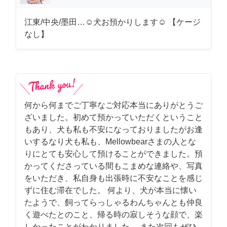
江東/中央/墨田…☺︎犬お預かりします☺︎ 【ケージ
なし】
何から何までご丁寧なご対応本当にありがとうご
ざいました。初めて預かっていただくということ
もあり、犬も私も不安になっておりましたがお逢
いするなり犬も私も、Mellowbearさまの人とな
りにとても安心して預けることができました。預
かってくださっている間もこまめな連絡や、写真
をいただき、私自身も出張時に不安なことを感じ
ずに住む滞在でした。 何より、犬が本当に懐い
たようで、飼ってらっしゃるわんちゃんとも仲良
く遊べたとのこと、帰る時の寂しそうな顔で、楽
しかったことがわかりました。 また次回もぜひ