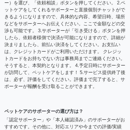
ー）を選び、「依頼相談」ボタンを押してください。 2.ペ
ットケアをしてくれるサポーターと直接個別チャットがで
きるようになりますので、具体的な内容、希望日時、場所
などをサポーターへお伝えください。ここで金額などの交
渉も可能です。 3.サポーターが「引き受ける」ボタンを押
したら、依頼者様側で決済が可能になりますので、詳細が
決まりましたら、前払い決済をしてください。お支払い
は、クレジットカードがご利用いただけます。 クレジッ
トカードをお持ちでない方は事務局までご連絡ください。
そうすると、本契約となります。 4.予定日時にサポーター
が訪問して、ペットケアをします！ 5.サービス提供終了後
は、必ず、評価をしてください。評価まで完了すると、サ
ポーターが報酬を受け取ることができます。
ペットケアのサポーターの選び方は？
「認定サポーター」や「本人確認済み」のサポーターがお
すすめです。その他に、対応エリアや今までの評価/実績