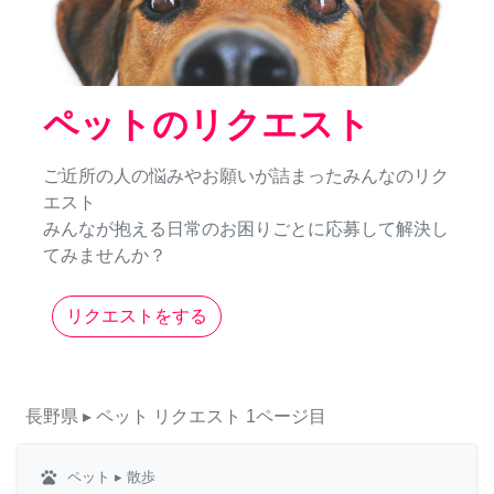
ペットのリクエスト
ご近所の人の悩みやお願いが詰まったみんなのリク
エスト
みんなが抱える日常のお困りごとに応募して解決し
てみませんか？
リクエストをする
長野県
▸ ペット
リクエスト
1ページ目
pets
ペット
▸ 散歩