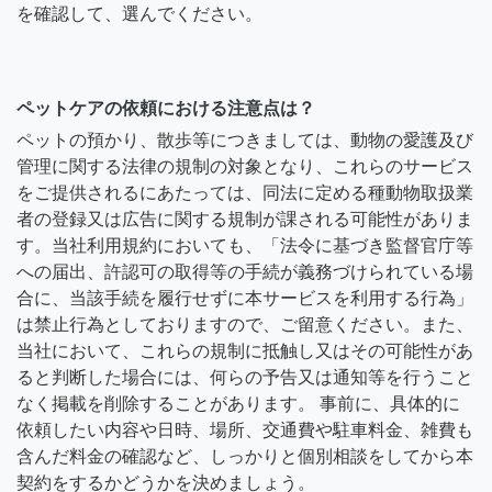
を確認して、選んでください。
ペットケアの依頼における注意点は？
ペットの預かり、散歩等につきましては、動物の愛護及び
管理に関する法律の規制の対象となり、これらのサービス
をご提供されるにあたっては、同法に定める種動物取扱業
者の登録又は広告に関する規制が課される可能性がありま
す。当社利用規約においても、「法令に基づき監督官庁等
への届出、許認可の取得等の手続が義務づけられている場
合に、当該手続を履行せずに本サービスを利用する行為」
は禁止行為としておりますので、ご留意ください。また、
当社において、これらの規制に抵触し又はその可能性があ
ると判断した場合には、何らの予告又は通知等を行うこと
なく掲載を削除することがあります。 事前に、具体的に
依頼したい内容や日時、場所、交通費や駐車料金、雑費も
含んだ料金の確認など、しっかりと個別相談をしてから本
契約をするかどうかを決めましょう。