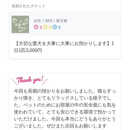
依頼されたチケット
女性
/
30代
/
東京都
sentiment_satisfied
sentiment_neutral
sentiment_dissatisfied
3
0
0
【大切な愛犬を大事に大事にお預かりします】1
日1匹3,000円
今回も長期の預かりをお願いしました。猫もすっ
かり懐き、とてもリラックスしている様子でし
た。ペットのためにお部屋の中の安全面にも気を
使われていて、とても安心できる環境で預かって
いただけました。今回も本当にどうもありがとう
ございました。ぜひまた次回もお願いします