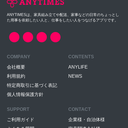
ANYTIMESは、家具組み立てや配送、家事などの日常のちょっとし
た用事を依頼したい人と、仕事をしたい人をつなげるアプリです。
COMPANY
CONTENTS
会社概要
ANYLIFE
利用規約
NEWS
特定商取引に基づく表記
個人情報保護方針
SUPPORT
CONTACT
ご利用ガイド
企業様・自治体様