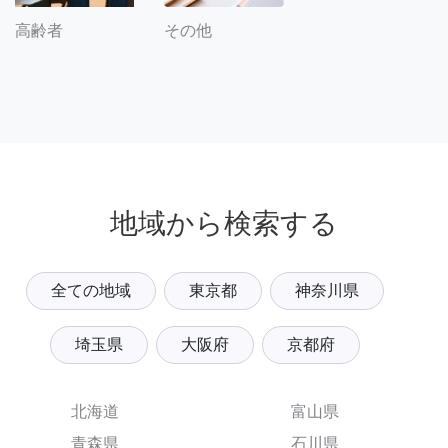
その他
高齢者
地域から検索する
全ての地域
東京都
神奈川県
埼玉県
大阪府
京都府
北海道
富山県
青森県
石川県