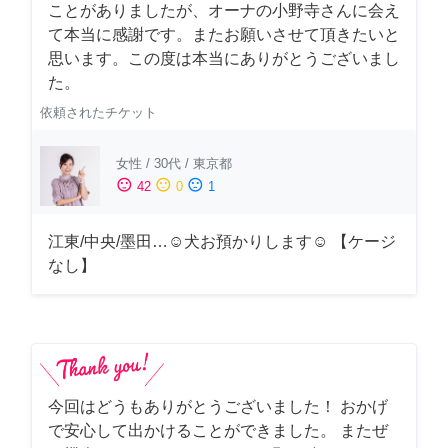
ことがありましたが、オーナの小野寺さんに会え
て本当に感謝です。またお願いさせて頂きたいと
思います。この度は本当にありがとうございまし
た。
依頼されたチケット
女性
/
30代
/
東京都
sentiment_satisfied
sentiment_neutral
sentiment_dissatisfied
42
0
1
江東/中央/墨田…☺︎犬お預かりします☺︎ 【ケージ
なし】
今回はどうもありがとうございました！ おかげ
で安心して出かけることができました。 またぜ