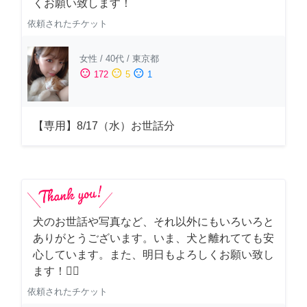
くお願い致します！
依頼されたチケット
女性
/
40代
/
東京都
sentiment_satisfied
sentiment_neutral
sentiment_dissatisfied
172
5
1
【専用】8/17（水）お世話分
犬のお世話や写真など、それ以外にもいろいろと
ありがとうございます。いま、犬と離れてても安
心しています。また、明日もよろしくお願い致し
ます！🙇‍♂️
依頼されたチケット