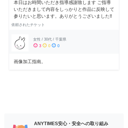
本日はお時間いただき指導感謝致します ご指導
いただきまして内容をしっかりと作品に反映して
参りたいと思います。ありがとうございました‼️
依頼されたチケット
女性
/
30代
/
千葉県
sentiment_satisfied
sentiment_neutral
sentiment_dissatisfied
3
0
0
画像加工指南。
ANYTIMES安心・安全への取り組み