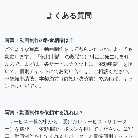
よくある質問
写真・動画制作の料金相場は？
どのような写真・動画制作をしてもらいたいかによっても
変動します。 「依頼申請」の段階では料金は発生しませ
んので、まずは、各サービスチケットに「依頼申請」を頂
いて、個別チャットにてお問い合わせ、ご相談ください。
※依頼申請後、本契約前（前払い決済前）であれば、キャ
ンセル可能です。
写真・動画制作を依頼する流れは？
1.サービス一覧の中から、受けたいサービス（サポータ
ー）を選び、「依頼相談」ボタンを押してください。 2.写
真・動画制作をしてくれるサポーターと直接個別チャット