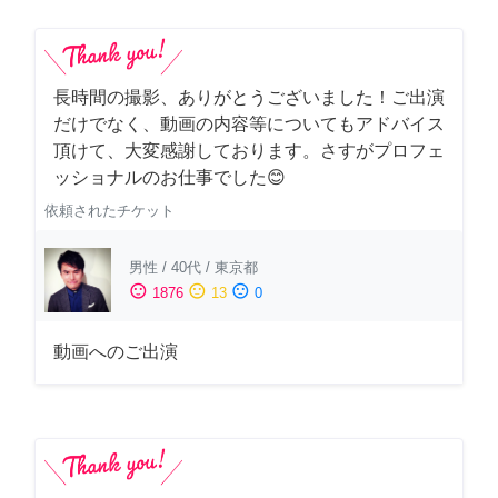
長時間の撮影、ありがとうございました！ご出演
だけでなく、動画の内容等についてもアドバイス
頂けて、大変感謝しております。さすがプロフェ
ッショナルのお仕事でした😊
依頼されたチケット
男性
/
40代
/
東京都
sentiment_satisfied
sentiment_neutral
sentiment_dissatisfied
1876
13
0
動画へのご出演