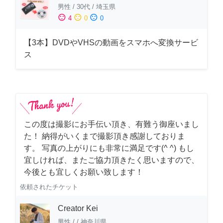
男性
/
30代
/
埼玉県
sentiment_satisfied
sentiment_neutral
sentiment_dissatisfied
4
0
0
【3本】DVDやVHSの動画をスマホへ変換サービ
ス
この度は撮影にお手伝い頂き、有難う御座いまし
た！ 納得がいくまで撮影頂き感謝しておりま
す。 写真の上がりにも非常に満足です(^ ^) もし
宜しければ、またご協力頂きたく思いますので、
今後とも宜しくお願い致します！
依頼されたチケット
Creator Kei
男性
/
/
神奈川県