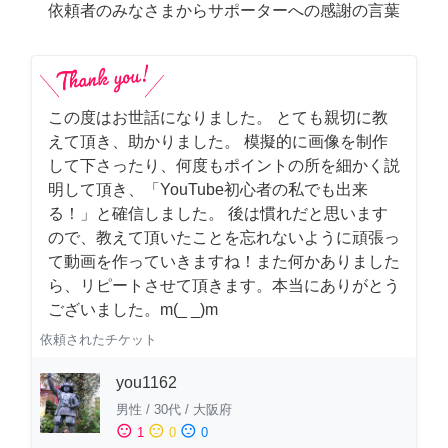
依頼者のみなさまからサポーターへの感謝の言葉
この度はお世話になりました。 とても親切に教
えて頂き、助かりました。 模擬的に画像を制作
して下さったり、何度もポイントの所を細かく説
明して頂き、「YouTube初心者の私でも出来
る！」と確信しました。 後は慣れだと思います
ので、教えて頂いたことを忘れないように頑張っ
て動画を作っていきますね！また何かありました
ら、リピートさせて頂きます。本当にありがとう
ございました。m(_ _)m
依頼されたチケット
you1162
男性
/
30代
/
大阪府
sentiment_satisfied
sentiment_neutral
sentiment_dissatisfied
1
0
0