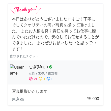
本日はありがとうございました✨ すごく丁寧に
そしてクオリティの高い写真を撮って頂けまし
た。 またお人柄も良く責任を持ってお仕事に臨
んでいただけたので、安心してお任せすることが
できました。 またぜひお願いしたいと思ってい
ます！
依頼されたチケット
むぎ(Mugi)
check_circle
女性
/
30代
/
東京都
sentiment_satisfied
sentiment_neutral
sentiment_dissatisfied
21
1
0
写真撮影いたします
¥5,000
東京都