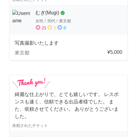
むぎ(Mugi)
check_circle
女性
/
30代
/
東京都
sentiment_satisfied
sentiment_neutral
sentiment_dissatisfied
21
1
0
写真撮影いたします
¥5,000
東京都
綺麗な仕上がりで、とても嬉しいです。 レスポ
ンスも速く、信頼できる出品者様でした。 ま
た、依頼させてください。 ありがとうございま
した。
依頼されたチケット