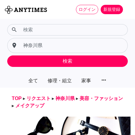
ログイン
新規登録
search
place
検索
more_horiz
全て
修理・組立
家事
TOP
▸
リクエスト
▸
神奈川県
▸
美容・ファッション
▸
メイクアップ