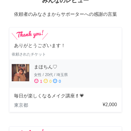
みんなのレビュー
依頼者のみなさまからサポーターへの感謝の言葉
ありがとうございます！
依頼されたチケット
まほちん♡
女性
/
20代
/
埼玉県
sentiment_satisfied
sentiment_neutral
sentiment_dissatisfied
1
0
0
毎日が楽しくなるメイク講座💄💗
¥2,000
東京都