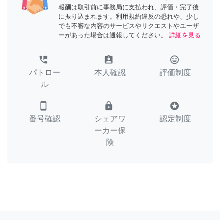
報酬は取引前に事務局に支払われ、評価・完了後
に振り込まれます。利用規約違反の恐れや、少し
でも不審な内容のサービスやリクエストやユーザ
ーがあった場合は通報してください。
詳細を見る
perm_phone_msg
assignment_ind
tag_faces
パトロー
本人確認
評価制度
ル
smartphone
lock
stars
番号確認
シェアワ
認定制度
ーカー保
険