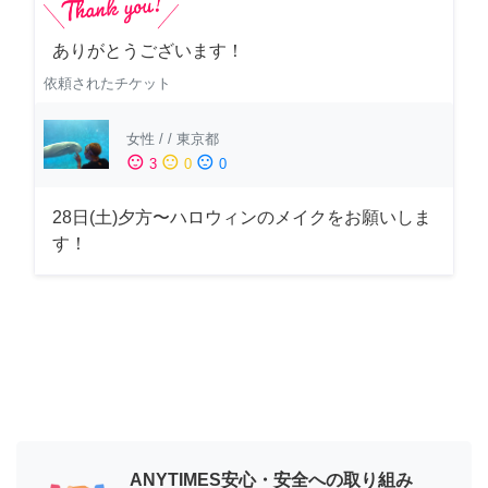
ありがとうございます！
依頼されたチケット
女性
/
/
東京都
sentiment_satisfied
sentiment_neutral
sentiment_dissatisfied
3
0
0
28日(土)夕方〜ハロウィンのメイクをお願いしま
す！
ANYTIMES安心・安全への取り組み