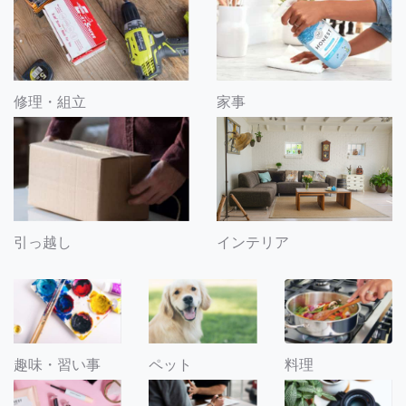
修理・組立
家事
引っ越し
インテリア
趣味・習い事
ペット
料理