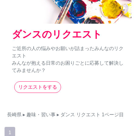
ダンスのリクエスト
ご近所の人の悩みやお願いが詰まったみんなのリク
エスト
みんなが抱える日常のお困りごとに応募して解決し
てみませんか？
リクエストをする
長崎県
▸ 趣味・習い事
▸ ダンス
リクエスト
1ページ目
1