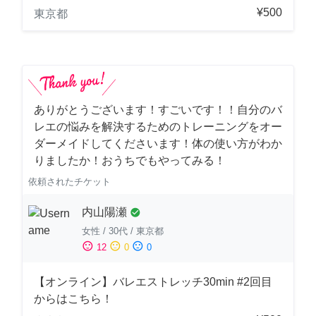
¥500
東京都
ありがとうございます！すごいです！！自分のバ
レエの悩みを解決するためのトレーニングをオー
ダーメイドしてくださいます！体の使い方がわか
りましたか！おうちでもやってみる！
依頼されたチケット
内山陽瀬
check_circle
女性
/
30代
/
東京都
sentiment_satisfied
sentiment_neutral
sentiment_dissatisfied
12
0
0
【オンライン】バレエストレッチ30min #2回目
からはこちら！