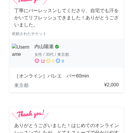
丁寧にバーレッスンしてくださり、自宅でも汗を
かいてリフレッシュできました！ありがとうござ
いました。
依頼されたチケット
内山陽瀬
check_circle
女性
/
30代
/
東京都
sentiment_satisfied
sentiment_neutral
sentiment_dissatisfied
12
0
0
［オンライン］バレエ バー60min
¥2,000
東京都
ありがとうございました！はじめてのオンライン
レッスンでしたが、とてもスムーズで分かりやす