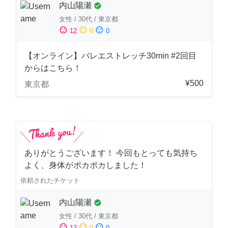
内山陽瀬
check_circle
女性
/
30代
/
東京都
sentiment_satisfied
sentiment_neutral
sentiment_dissatisfied
12
0
0
【オンライン】バレエストレッチ30min #2回目
からはこちら！
¥500
東京都
ありがとうございます！ 今回もとっても気持ち
よく、身体がポカポカしました！
依頼されたチケット
内山陽瀬
check_circle
女性
/
30代
/
東京都
sentiment_satisfied
sentiment_neutral
sentiment_dissatisfied
12
0
0