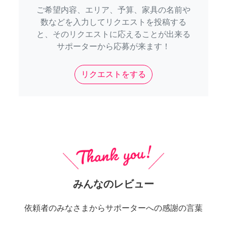
ご希望内容、エリア、予算、家具の名前や
数などを入力してリクエストを投稿する
と、そのリクエストに応えることが出来る
サポーターから応募が来ます！
リクエストをする
みんなのレビュー
依頼者のみなさまからサポーターへの感謝の言葉