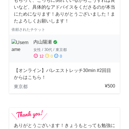
もらって、こっちに倒れているからこうすれば良
いなど、具体的なアドバイスをくださるのが本当
にためになります！ありがとうございました！ま
たよろしくお願いします！
依頼されたチケット
内山陽瀬
check_circle
女性
/
30代
/
東京都
sentiment_satisfied
sentiment_neutral
sentiment_dissatisfied
12
0
0
【オンライン】バレエストレッチ30min #2回目
からはこちら！
¥500
東京都
ありがとうございます！きょうもとっても勉強に