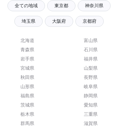
全ての地域
東京都
神奈川県
埼玉県
大阪府
京都府
北海道
富山県
青森県
石川県
岩手県
福井県
宮城県
山梨県
秋田県
長野県
山形県
岐阜県
福島県
静岡県
茨城県
愛知県
栃木県
三重県
群馬県
滋賀県