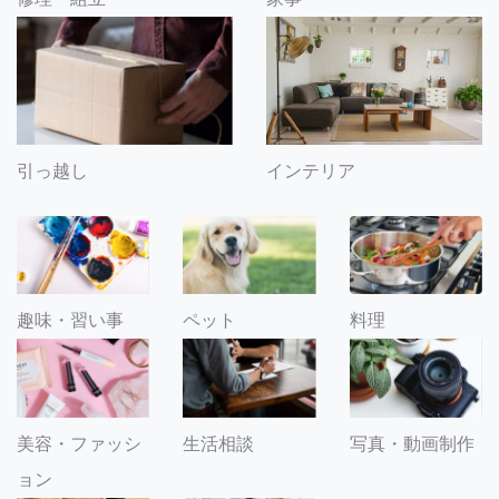
引っ越し
インテリア
趣味・習い事
ペット
料理
美容・ファッシ
生活相談
写真・動画制作
ョン