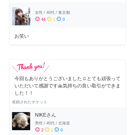
女性
/
40代
/
東京都
sentiment_satisfied
sentiment_neutral
sentiment_dissatisfied
44
1
0
お笑い
今回もありがとうございました☺️とても頑張って
いただいて感謝です🙏気持ちの良い取引ができま
した！！
依頼されたチケット
NIKEさん
男性
/
40代
/
北海道
sentiment_satisfied
sentiment_neutral
sentiment_dissatisfied
2
1
0