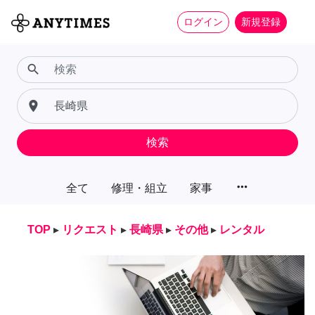
ログイン
新規登録
search
place
検索
more_horiz
全て
修理・組立
家事
TOP
▸
リクエスト
▸
長崎県
▸
その他
▸
レンタル