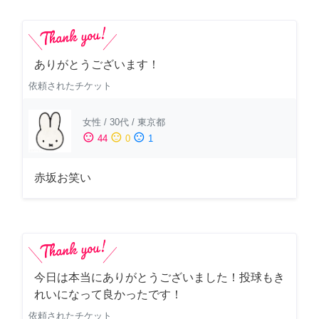
ありがとうございます！
依頼されたチケット
女性
/
30代
/
東京都
sentiment_satisfied
sentiment_neutral
sentiment_dissatisfied
44
0
1
赤坂お笑い
今日は本当にありがとうございました！投球もき
れいになって良かったです！
依頼されたチケット