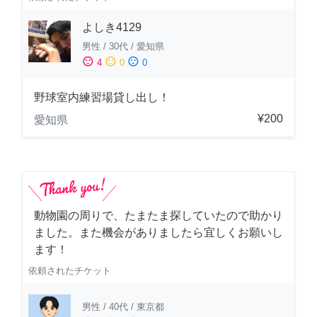
よしき4129
男性
/
30代
/
愛知県
sentiment_satisfied
sentiment_neutral
sentiment_dissatisfied
4
0
0
野球室内練習場貸し出し！
¥200
愛知県
動物園の周りで、たまたま探していたので助かり
ました。また機会がありましたら宜しくお願いし
ます！
依頼されたチケット
男性
/
40代
/
東京都