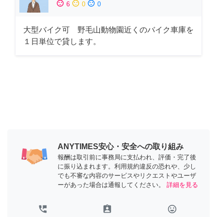
sentiment_satisfied
sentiment_neutral
sentiment_dissatisfied
6
0
0
大型バイク可 野毛山動物園近くのバイク車庫を
１日単位で貸します。
ANYTIMES安心・安全への取り組み
報酬は取引前に事務局に支払われ、評価・完了後
に振り込まれます。利用規約違反の恐れや、少し
でも不審な内容のサービスやリクエストやユーザ
ーがあった場合は通報してください。
詳細を見る
perm_phone_msg
assignment_ind
tag_faces