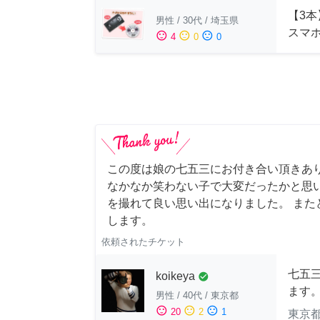
【3本
男性
/
30代
/
埼玉県
スマ
sentiment_satisfied
sentiment_neutral
sentiment_dissatisfied
4
0
0
この度は娘の七五三にお付き合い頂きあ
なかなか笑わない子で大変だったかと思
を撮れて良い思い出になりました。 また
します。
依頼されたチケット
七五
koikeya
check_circle
ます
男性
/
40代
/
東京都
sentiment_satisfied
sentiment_neutral
sentiment_dissatisfied
20
2
1
東京