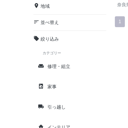
奈良
place
地域
sort
1
並べ替え
local_offer
絞り込み
カテゴリー
weekend
修理・組立
local_laundry_service
家事
local_shipping
引っ越し
home
インテリア