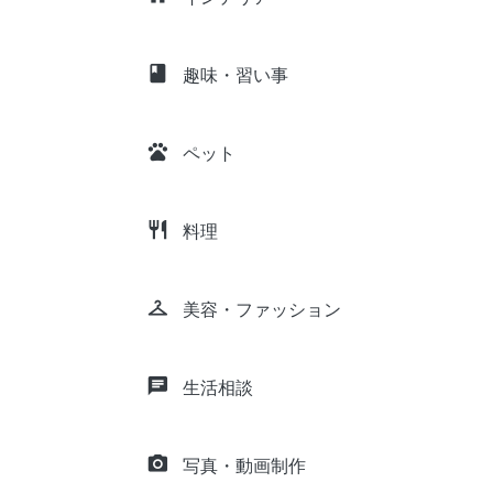
class
趣味・習い事
pets
ペット
restaurant
料理
checkroom
美容・ファッション
chat
生活相談
camera_alt
写真・動画制作