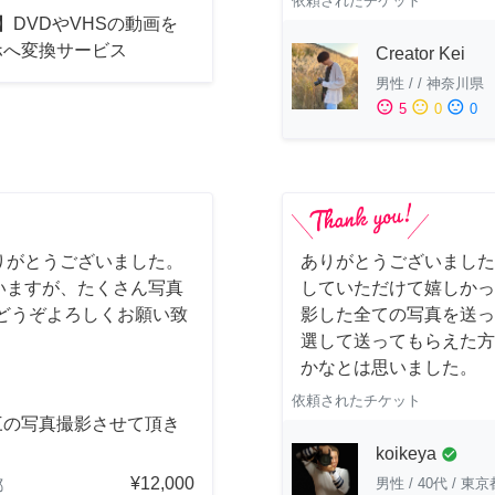
依頼されたチケット
】DVDやVHSの動画を
ホへ変換サービス
Creator Kei
男性
/
/
神奈川県
sentiment_satisfied
sentiment_neutral
sentiment_dissatisfied
5
0
0
りがとうございました。
ありがとうございました
いますが、たくさん写真
していただけて嬉しかっ
どうぞよろしくお願い致
影した全ての写真を送っ
選して送ってもらえた方
かなとは思いました。
依頼されたチケット
三の写真撮影させて頂き
。
koikeya
check_circle
¥12,000
男性
/
40代
/
東京
都