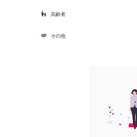
escalator_warning
高齢者
attachment
その他