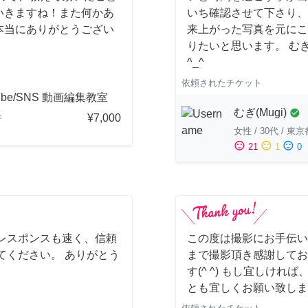
いきますね！また何かあ
いち確認させて下さり、
本当にありがとうござい
来上がった写真を元にこ
りたいと思います。 む
^_^
依頼されたチケット
ube/SNS 動画編集教室
むぎ(Mugi)
check_circle
¥7,000
府
女性
/
30代
/
東京
sentiment_satisfied
sentiment_neutral
sentiment_dissatisfied
21
1
0
レスポンスも速く、信頼
この度は撮影にお手伝い
てください。 ありがとう
まで撮影頂き感謝してお
す(^ ^) もし宜しけ
とも宜しくお願い致しま