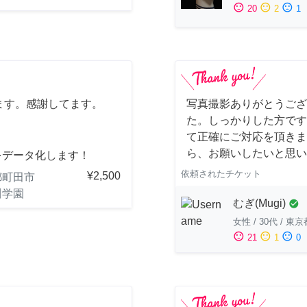
sentiment_satisfied
sentiment_neutral
sentiment_dissatisfied
20
2
1
ます。感謝してます。
写真撮影ありがとうござ
た。しっかりした方です
て正確にご対応を頂きま
ら、お願いしたいと思い
をデータ化します！
依頼されたチケット
¥2,500
都町田市
川学園
むぎ(Mugi)
check_circle
女性
/
30代
/
東京
sentiment_satisfied
sentiment_neutral
sentiment_dissatisfied
21
1
0