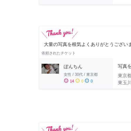
大量の写真を根気よくありがとうござい
依頼されたチケット
写真
ぽんちん
女性
/
30代
/
東京都
東京
sentiment_satisfied
sentiment_neutral
sentiment_dissatisfied
14
0
0
東玉