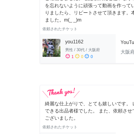
を忘れないように頑張って動画を作って
りましたら、リピートさせて頂きます。
ました。m(_ _)m
依頼されたチケット
you1162
YouT
男性
/
30代
/
大阪府
大阪
sentiment_satisfied
sentiment_neutral
sentiment_dissatisfied
1
0
0
綺麗な仕上がりで、とても嬉しいです。 
できる出品者様でした。 また、依頼させ
ございました。
依頼されたチケット