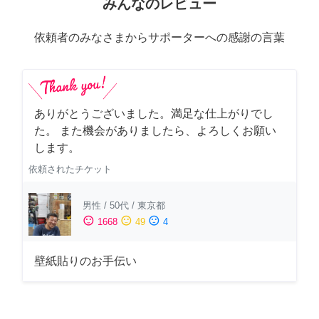
みんなのレビュー
依頼者のみなさまからサポーターへの感謝の言葉
ありがとうございました。満足な仕上がりでし
た。 また機会がありましたら、よろしくお願い
します。
依頼されたチケット
男性
/
50代
/
東京都
sentiment_satisfied
sentiment_neutral
sentiment_dissatisfied
1668
49
4
壁紙貼りのお手伝い