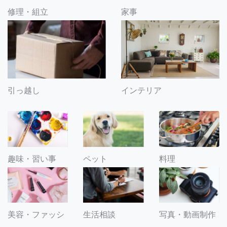
修理・組立
家事
引っ越し
インテリア
趣味・習い事
ペット
料理
美容・ファッシ
生活相談
写真・動画制作