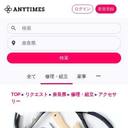
ログイン
新規登録
search
place
検索
more_horiz
全て
修理・組立
家事
TOP
▸
リクエスト
▸
奈良県
▸
修理・組立
▸
アクセサ
リー