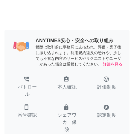
ANYTIMES安心・安全への取り組み
報酬は取引前に事務局に支払われ、評価・完了後
に振り込まれます。利用規約違反の恐れや、少し
でも不審な内容のサービスやリクエストやユーザ
ーがあった場合は通報してください。
詳細を見る
perm_phone_msg
assignment_ind
tag_faces
パトロー
本人確認
評価制度
ル
smartphone
lock
stars
番号確認
シェアワ
認定制度
ーカー保
険