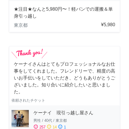
★注目★なんと5,980円〜！軽バンでの運搬＆単
身引っ越し
¥5,980
東京都
ケーナイさんはとてもプロフェッショナルなお仕
事をしてくれました。フレンドリーで、精度の高
いお手伝いをしていただき、どうもありがとうご
ざいました。知り合いに紹介したいと思いまし
た。
依頼されたチケット
ケーナイ 現引っ越し屋さん
男性
/
40代
/
東京都
sentiment_satisfied
sentiment_neutral
sentiment_dissatisfied
257
14
1