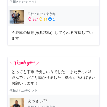
依頼されたチケット
男性
/
40代
/
東京都
sentiment_satisfied
sentiment_neutral
sentiment_dissatisfied
257
14
1
冷蔵庫の移動(家具移動）してくれる方探してい
ます！
とっても丁寧で優しい方でした！ またテキパキ
運んでくださり助かりました！機会があればまた
お願いします！
依頼されたチケット
あっきぃ77