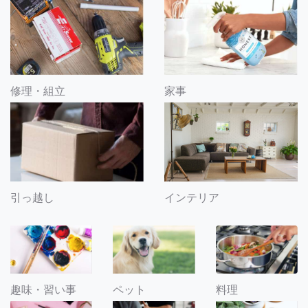
修理・組立
家事
引っ越し
インテリア
趣味・習い事
ペット
料理