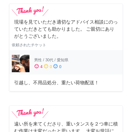
現場を見ていただき適切なアドバイス相談にのっ
ていただきとても助かりました。 ご親切にあり
がとうございました。
依頼されたチケット
男性
/
30代
/
愛知県
sentiment_satisfied
sentiment_neutral
sentiment_dissatisfied
4
0
0
引越し、不用品処分、重たい荷物配送！
遠い所を来てくださり、重いタンスを２つ車に積
む作業は大変だったと思います。 大変お世話に