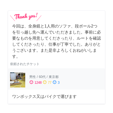
今回は、全身鏡と1人用のソファ、段ボール2つ
を引っ越し先へ運んでいただきました。事前に必
要なものを用意してくださったり、ルートを確認
してくださったり、仕事が丁寧でした。ありがと
うございます。また是非よろしくおねがいしま
す。
依頼されたチケット
男性
/
60代
/
東京都
sentiment_satisfied
sentiment_neutral
sentiment_dissatisfied
1248
77
3
ワンボックス又はバイクで運びます