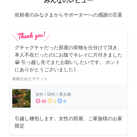
みんなのレビュー
依頼者のみなさまからサポーターへの感謝の言葉
グチャグチャだった部屋の荷物を仕分けて頂き、
本人不在だったのにお陰でキレイに片付きました
😀 引っ越し先でまたお願いしたいです。 ホント
にありがとうございました⤵
依頼されたチケット
女性
/
50代
/
東京都
sentiment_satisfied
sentiment_neutral
sentiment_dissatisfied
65
3
0
引越し梱包します。女性の部屋、ご家族様のお家
限定