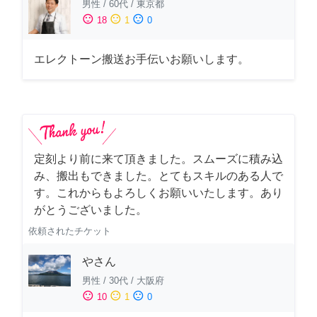
男性
/
60代
/
東京都
sentiment_satisfied
sentiment_neutral
sentiment_dissatisfied
18
1
0
エレクトーン搬送お手伝いお願いします。
定刻より前に来て頂きました。スムーズに積み込
み、搬出もできました。とてもスキルのある人で
す。これからもよろしくお願いいたします。あり
がとうございました。
依頼されたチケット
やさん
男性
/
30代
/
大阪府
sentiment_satisfied
sentiment_neutral
sentiment_dissatisfied
10
1
0