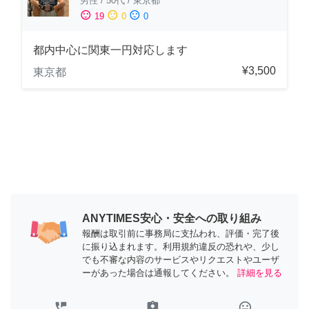
男性
/
50代
/
東京都
sentiment_satisfied
sentiment_neutral
sentiment_dissatisfied
19
0
0
都内中心に関東一円対応します
¥3,500
東京都
ANYTIMES安心・安全への取り組み
報酬は取引前に事務局に支払われ、評価・完了後
に振り込まれます。利用規約違反の恐れや、少し
でも不審な内容のサービスやリクエストやユーザ
ーがあった場合は通報してください。
詳細を見る
perm_phone_msg
assignment_ind
tag_faces