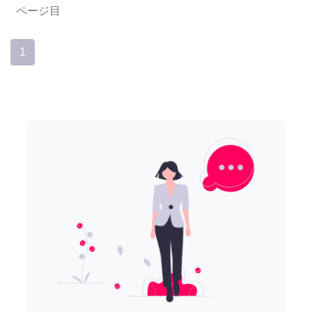
ページ目
1