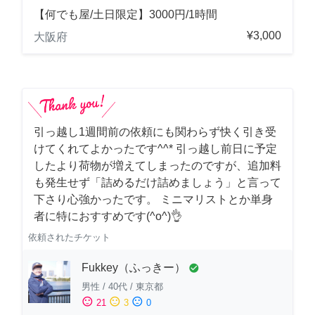
【何でも屋/土日限定】3000円/1時間
¥3,000
大阪府
引っ越し1週間前の依頼にも関わらず快く引き受
けてくれてよかったです^^* 引っ越し前日に予定
したより荷物が増えてしまったのですが、追加料
も発生せず「詰めるだけ詰めましょう」と言って
下さり心強かったです。 ミニマリストとか単身
者に特におすすめです(^o^)👌
依頼されたチケット
Fukkey（ふっきー）
check_circle
男性
/
40代
/
東京都
sentiment_satisfied
sentiment_neutral
sentiment_dissatisfied
21
3
0