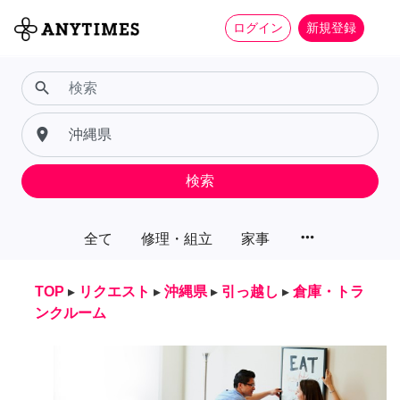
ログイン
新規登録
search
place
検索
more_horiz
全て
修理・組立
家事
TOP
▸
リクエスト
▸
沖縄県
▸
引っ越し
▸
倉庫・トラ
ンクルーム