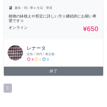
class
趣味・習い事
▸ 生花・華道
植物の鉢植えや剪定に詳しい方☆継続的にお願い希
望です☆
¥650
オンライン
レナータ
女性
/
30代
/
東京都
sentiment_satisfied
sentiment_neutral
sentiment_dissatisfied
8
0
0
終了
1