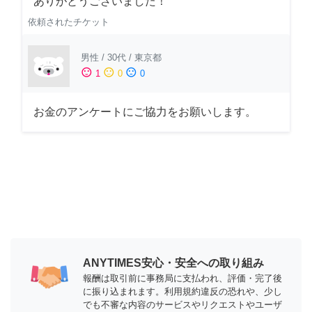
ありがとうございました！
依頼されたチケット
男性
/
30代
/
東京都
sentiment_satisfied
sentiment_neutral
sentiment_dissatisfied
1
0
0
お金のアンケートにご協力をお願いします。
ANYTIMES安心・安全への取り組み
報酬は取引前に事務局に支払われ、評価・完了後
に振り込まれます。利用規約違反の恐れや、少し
でも不審な内容のサービスやリクエストやユーザ