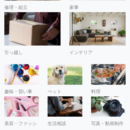
修理・組立
家事
引っ越し
インテリア
趣味・習い事
ペット
料理
美容・ファッシ
生活相談
写真・動画制作