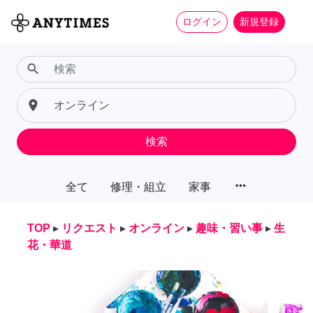
ログイン
新規登録
search
place
検索
more_horiz
全て
修理・組立
家事
TOP
▸
リクエスト
▸
オンライン
▸
趣味・習い事
▸
生
花・華道