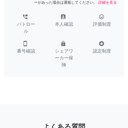
ーがあった場合は通報してください。
詳細を見る
perm_phone_msg
assignment_ind
tag_faces
パトロー
本人確認
評価制度
ル
smartphone
lock
stars
番号確認
シェアワ
認定制度
ーカー保
険
よくある質問