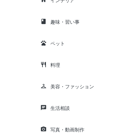
インテリア
class
趣味・習い事
pets
ペット
restaurant
料理
checkroom
美容・ファッション
chat
生活相談
camera_alt
写真・動画制作