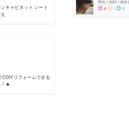
男性
/
40代
/
神奈
チンキャビネット シート
sentiment_satisfied
sentiment_neutral
sentiment_dissatisfied
4
0
1
替え
でDIYリフォームできる
集！★