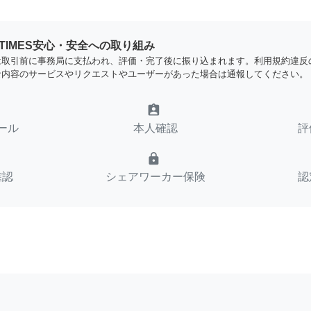
YTIMES安心・安全への取り組み
は取引前に事務局に支払われ、評価・完了後に振り込まれます。利用規約違反
な内容のサービスやリクエストやユーザーがあった場合は通報してください。
assignment_ind
ール
本人確認
評
lock
確認
シェアワーカー保険
認