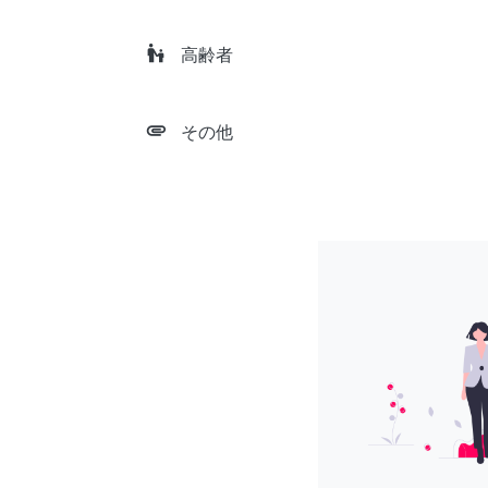
escalator_warning
高齢者
attachment
その他