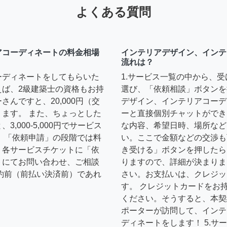
よくある質問
アコーディネートの料金相場
インテリアデザイン、インテ
流れは？
ーディネートをしてもらいた
1.サービス一覧の中から、
えば、2級建築士の資格もお持
選び、「依頼相談」ボタンを
んですと、20,000円（交
デザイン、インテリアコーデ
ます。 また、ちょっとした
ーと直接個別チャットができ
,000-5,000円でサービス
な内容、希望日時、場所など
 「依頼申請」の段階では料
い。ここで金額などの交渉も
、各サービスチケットに「依
き受ける」ボタンを押したら
トにてお問い合わせ、ご相談
りますので、詳細が決まりま
約前（前払い決済前）であれ
さい。お支払いは、クレジッ
す。 クレジットカードをお
ください。そうすると、本契
ポーターが訪問して、インテ
ディネートをします！ 5.