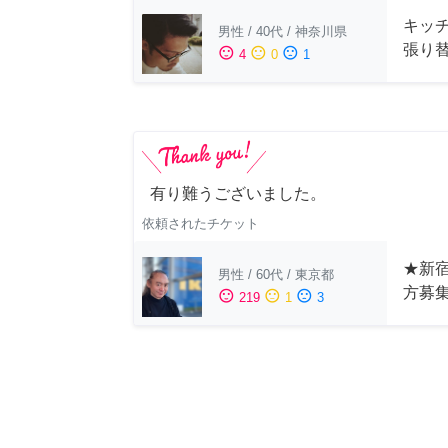
キッ
男性
/
40代
/
神奈川県
張り
sentiment_satisfied
sentiment_neutral
sentiment_dissatisfied
4
0
1
有り難うございました。
依頼されたチケット
★新宿
男性
/
60代
/
東京都
方募
sentiment_satisfied
sentiment_neutral
sentiment_dissatisfied
219
1
3