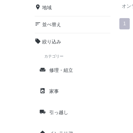
オン
place
地域
sort
1
並べ替え
local_offer
絞り込み
カテゴリー
weekend
修理・組立
local_laundry_service
家事
local_shipping
引っ越し
home