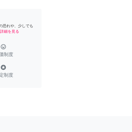
の恐れや、少しでも
詳細を見る
tag_faces
価制度
stars
定制度