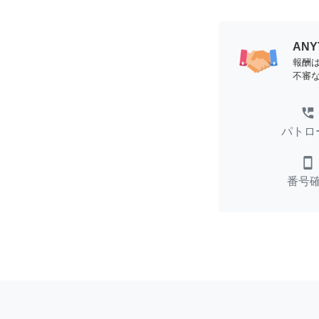
AN
報酬
不審
perm_phone_msg
パトロ
smartphone
番号