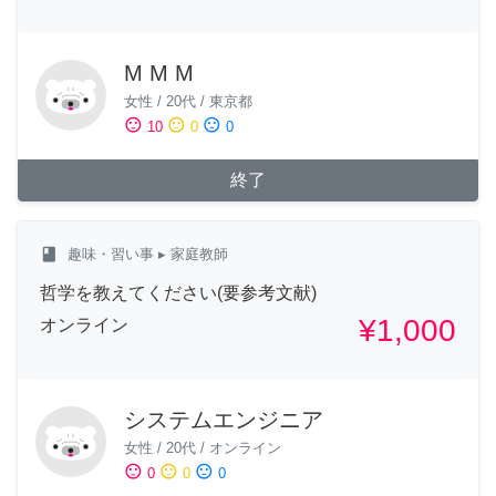
M M M
女性
/
20代
/
東京都
sentiment_satisfied
sentiment_neutral
sentiment_dissatisfied
10
0
0
終了
class
趣味・習い事
▸ 家庭教師
哲学を教えてください(要参考文献)
¥1,000
オンライン
システムエンジニア
女性
/
20代
/
オンライン
sentiment_satisfied
sentiment_neutral
sentiment_dissatisfied
0
0
0