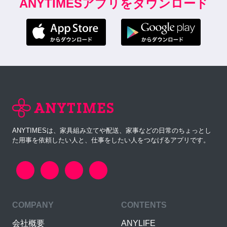
ANYTIMESアプリをダウンロード
ANYTIMESは、家具組み立てや配送、家事などの日常のちょっとし
た用事を依頼したい人と、仕事をしたい人をつなげるアプリです。
COMPANY
CONTENTS
会社概要
ANYLIFE