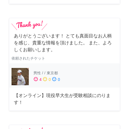
ありがとうございます！ とても真面目なお人柄
を感じ、貴重な情報を頂けました。 また、よろ
しくお願いします。
依頼されたチケット
男性
/
/
東京都
sentiment_satisfied
sentiment_neutral
sentiment_dissatisfied
4
0
0
【オンライン】現役早大生が受験相談にのりま
す！