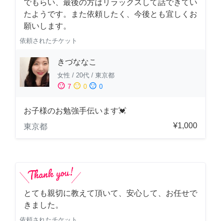
でもらい、最後の方はリラックスして話できてい
たようです。また依頼したく、今後とも宜しくお
願いします。
依頼されたチケット
きづななこ
女性
/
20代
/
東京都
sentiment_satisfied
sentiment_neutral
sentiment_dissatisfied
7
0
0
お子様のお勉強手伝います💓
¥1,000
東京都
とても親切に教えて頂いて、安心して、お任せで
きました。
依頼されたチケット