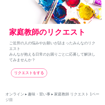
家庭教師のリクエスト
ご近所の人の悩みやお願いが詰まったみんなのリク
エスト
みんなが抱える日常のお困りごとに応募して解決し
てみませんか？
リクエストをする
オンライン
▸ 趣味・習い事
▸ 家庭教師
リクエスト
1ペー
ジ目