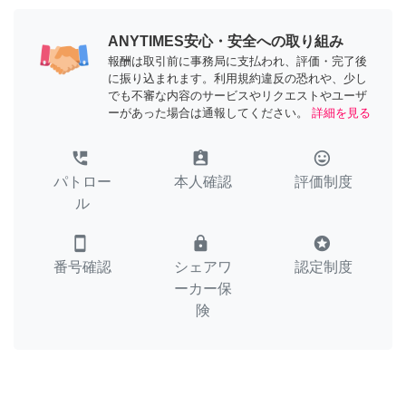
ANYTIMES安心・安全への取り組み
報酬は取引前に事務局に支払われ、評価・完了後
に振り込まれます。利用規約違反の恐れや、少し
でも不審な内容のサービスやリクエストやユーザ
ーがあった場合は通報してください。
詳細を見る
perm_phone_msg
assignment_ind
tag_faces
パトロー
本人確認
評価制度
ル
smartphone
lock
stars
番号確認
シェアワ
認定制度
ーカー保
険