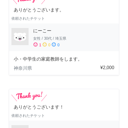
ありがとうございます。
依頼されたチケット
にーこー
女性
/
30代
/
埼玉県
sentiment_satisfied
sentiment_neutral
sentiment_dissatisfied
1
0
0
小・中学生の家庭教師をします。
¥2,000
神奈川県
ありがとうございます！
依頼されたチケット