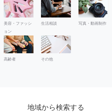
美容・ファッシ
生活相談
写真・動画制作
ョン
その他
高齢者
地域から検索する