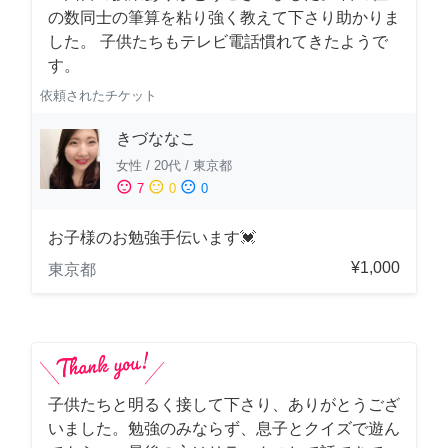
の数同士の筆算を粘り強く教えて下さり助かりま
した。 子供たちもテレビ電話慣れてきたようで
す。
依頼されたチケット
きづななこ
女性
/
20代
/
東京都
sentiment_satisfied
sentiment_neutral
sentiment_dissatisfied
7
0
0
お子様のお勉強手伝います💓
¥1,000
東京都
子供たちと明るく接して下さり、ありがとうござ
いました。勉強のみならず、息子とクイズで遊ん