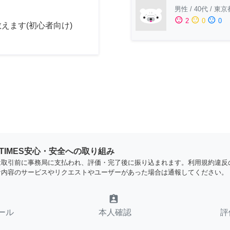
男性
/
40代
/
東京
sentiment_satisfied
sentiment_neutral
sentiment_dissatisfied
2
0
0
えます(初心者向け)
YTIMES安心・安全への取り組み
は取引前に事務局に支払われ、評価・完了後に振り込まれます。利用規約違反
な内容のサービスやリクエストやユーザーがあった場合は通報してください。
assignment_ind
ール
本人確認
評