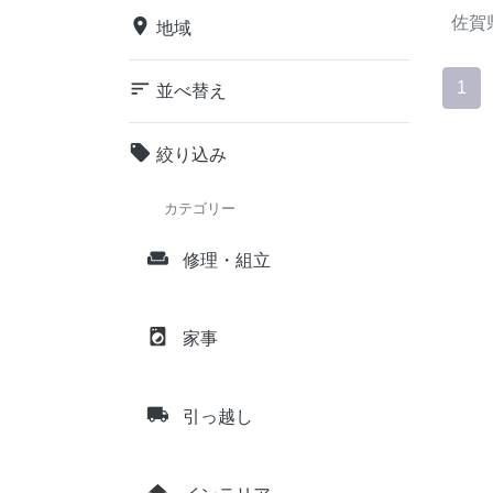
佐賀
place
地域
sort
1
並べ替え
local_offer
絞り込み
カテゴリー
weekend
修理・組立
local_laundry_service
家事
local_shipping
引っ越し
home