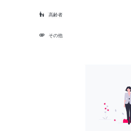
escalator_warning
高齢者
attachment
その他