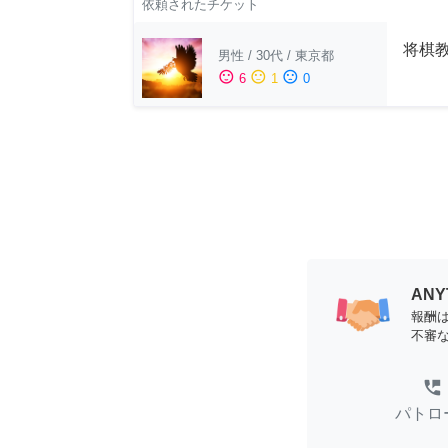
依頼されたチケット
将棋教
男性
/
30代
/
東京都
sentiment_satisfied
sentiment_neutral
sentiment_dissatisfied
6
1
0
AN
報酬
不審
perm_phone_msg
パトロ