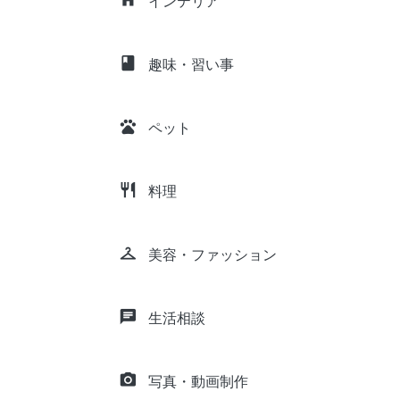
インテリア
class
趣味・習い事
pets
ペット
restaurant
料理
checkroom
美容・ファッション
chat
生活相談
camera_alt
写真・動画制作