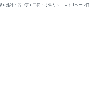
県
▸ 趣味・習い事
▸ 囲碁・将棋
リクエスト
1ページ目