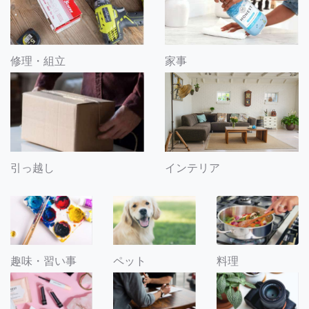
修理・組立
家事
引っ越し
インテリア
趣味・習い事
ペット
料理