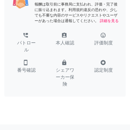
報酬は取引前に事務局に支払われ、評価・完了後
に振り込まれます。利用規約違反の恐れや、少し
でも不審な内容のサービスやリクエストやユーザ
ーがあった場合は通報してください。
詳細を見る
perm_phone_msg
assignment_ind
tag_faces
パトロー
本人確認
評価制度
ル
smartphone
lock
stars
番号確認
シェアワ
認定制度
ーカー保
険