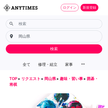
ログイン
新規登録
search
place
検索
more_horiz
全て
修理・組立
家事
TOP
▸
リクエスト
▸
岡山県
▸
趣味・習い事
▸
囲碁・
将棋