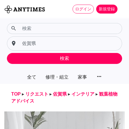
ログイン
新規登録
search
place
検索
more_horiz
全て
修理・組立
家事
TOP
▸
リクエスト
▸
佐賀県
▸
インテリア
▸
観葉植物
アドバイス