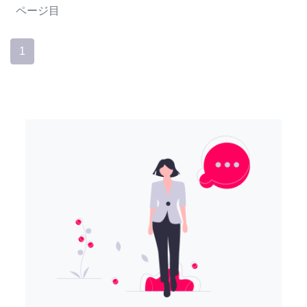
ページ目
1