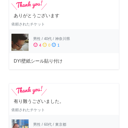
ありがとうございます
依頼されたチケット
男性
/
40代
/
神奈川県
sentiment_satisfied
sentiment_neutral
sentiment_dissatisfied
4
0
1
DYI壁紙シール貼り付け
有り難うございました。
依頼されたチケット
男性
/
60代
/
東京都