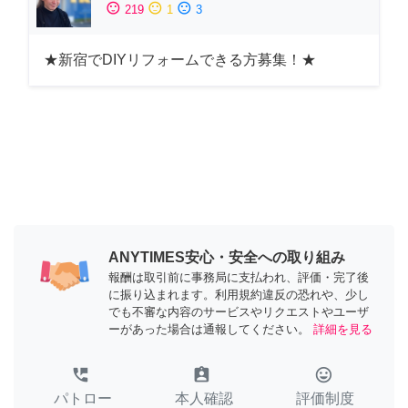
sentiment_satisfied
sentiment_neutral
sentiment_dissatisfied
219
1
3
★新宿でDIYリフォームできる方募集！★
ANYTIMES安心・安全への取り組み
報酬は取引前に事務局に支払われ、評価・完了後
に振り込まれます。利用規約違反の恐れや、少し
でも不審な内容のサービスやリクエストやユーザ
ーがあった場合は通報してください。
詳細を見る
perm_phone_msg
assignment_ind
tag_faces
パトロー
本人確認
評価制度