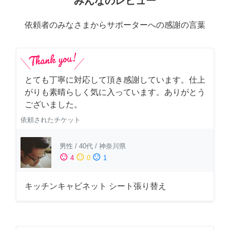
みんなのレビュー
依頼者のみなさまからサポーターへの感謝の言葉
とても丁寧に対応して頂き感謝しています。仕上
がりも素晴らしく気に入っています。ありがとう
ございました。
依頼されたチケット
男性
/
40代
/
神奈川県
sentiment_satisfied
sentiment_neutral
sentiment_dissatisfied
4
0
1
キッチンキャビネット シート張り替え