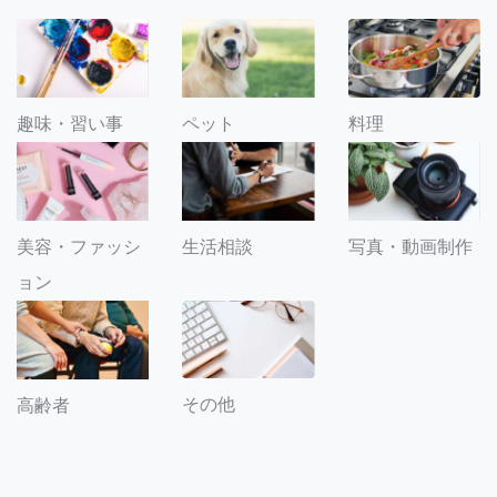
趣味・習い事
ペット
料理
美容・ファッシ
生活相談
写真・動画制作
ョン
その他
高齢者