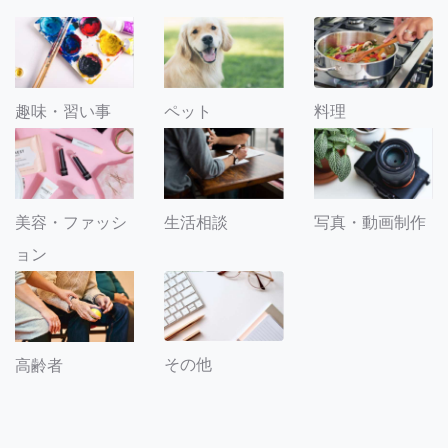
趣味・習い事
ペット
料理
美容・ファッシ
生活相談
写真・動画制作
ョン
その他
高齢者