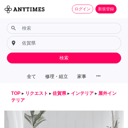
ログイン
新規登録
search
place
検索
more_horiz
全て
修理・組立
家事
TOP
▸
リクエスト
▸
佐賀県
▸
インテリア
▸
屋外イン
テリア