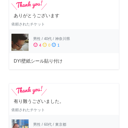
ありがとうございます
依頼されたチケット
男性
/
40代
/
神奈川県
sentiment_satisfied
sentiment_neutral
sentiment_dissatisfied
4
0
1
DYI壁紙シール貼り付け
有り難うございました。
依頼されたチケット
男性
/
60代
/
東京都