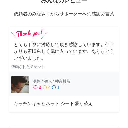
みんなのレビュー
依頼者のみなさまからサポーターへの感謝の言葉
とても丁寧に対応して頂き感謝しています。仕上
がりも素晴らしく気に入っています。ありがとう
ございました。
依頼されたチケット
男性
/
40代
/
神奈川県
sentiment_satisfied
sentiment_neutral
sentiment_dissatisfied
4
0
1
キッチンキャビネット シート張り替え