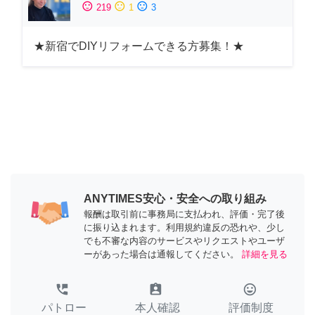
sentiment_satisfied
sentiment_neutral
sentiment_dissatisfied
219
1
3
★新宿でDIYリフォームできる方募集！★
ANYTIMES安心・安全への取り組み
報酬は取引前に事務局に支払われ、評価・完了後
に振り込まれます。利用規約違反の恐れや、少し
でも不審な内容のサービスやリクエストやユーザ
ーがあった場合は通報してください。
詳細を見る
perm_phone_msg
assignment_ind
tag_faces
パトロー
本人確認
評価制度