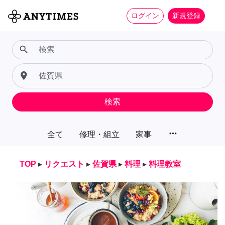
ログイン
新規登録
search
place
検索
more_horiz
全て
修理・組立
家事
TOP
▸
リクエスト
▸
佐賀県
▸
料理
▸
料理教室