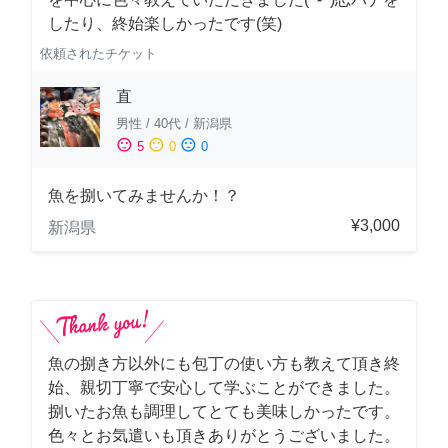
したり、終始楽しかったです(笑)
依頼されたチケット
直
男性
/
40代
/
新潟県
sentiment_satisfied
sentiment_neutral
sentiment_dissatisfied
5
0
0
魚を捌いてみませんか！？
¥3,000
新潟県
魚の捌き方以外にも包丁の使い方も教えて頂き終
始、親切丁寧で安心して学ぶことができました。
捌いたお魚も調理してとても美味しかったです。
色々とお気遣いも頂きありがとうございました。