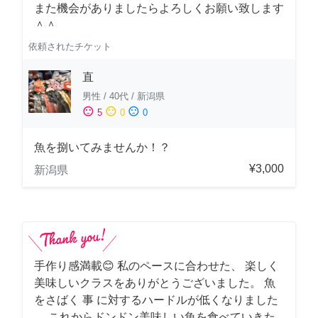
また機会がありましたらよろしくお願い致します
＾＾
依頼されたチケット
直
男性
/
40代
/
新潟県
sentiment_satisfied
sentiment_neutral
sentiment_dissatisfied
5
0
0
魚を捌いてみませんか！？
¥3,000
新潟県
手作り感満載😊 私のペースに合わせた、 楽しく
美味しいクラスをありがとうございました。 魚
をさばく 事 に対するハードルが低くなりました
。 これからドンドン美味しい魚を食べていきた