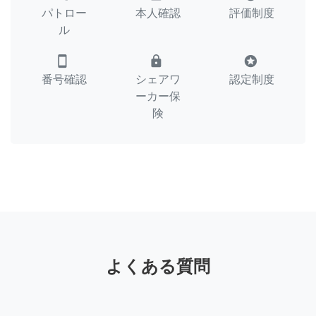
パトロー
本人確認
評価制度
ル
smartphone
lock
stars
番号確認
シェアワ
認定制度
ーカー保
険
よくある質問