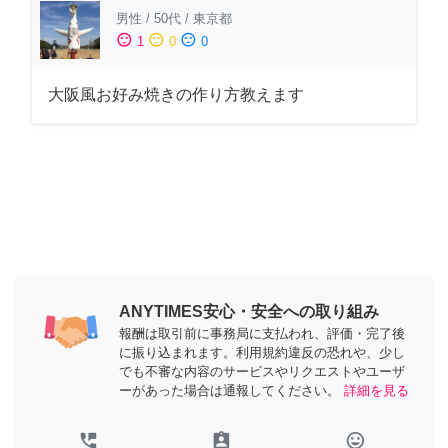
男性
/
50代
/
東京都
sentiment_satisfied
sentiment_neutral
sentiment_dissatisfied
1
0
0
大阪風お好み焼きの作り方教えます
ANYTIMES安心・安全への取り組み
報酬は取引前に事務局に支払われ、評価・完了後
に振り込まれます。利用規約違反の恐れや、少し
でも不審な内容のサービスやリクエストやユーザ
ーがあった場合は通報してください。
詳細を見る
perm_phone_msg
assignment_ind
tag_faces