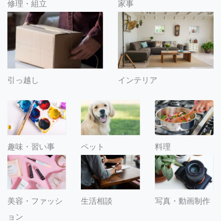
修理・組立
家事
引っ越し
インテリア
趣味・習い事
ペット
料理
美容・ファッシ
生活相談
写真・動画制作
ョン