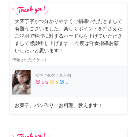
大変丁寧かつ分かりやすくご指導いただきまして
有難うございました。楽しくポイントを押さえた
ご説明で料理に対するハードルを下げていただき
まして感謝申し上げます！ 今度は洋食指導お願
いしたいと思います！
依頼されたチケット
女性
/
40代
/
東京都
sentiment_satisfied
sentiment_neutral
sentiment_dissatisfied
172
5
1
お菓子、パン作り、お料理、教えます！