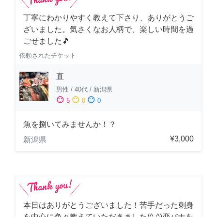
丁寧にわかりやすく教えて下さり、ありがとうご
ざいました。気さくなお人柄で、楽しい時間を過
ごせました🎵
依頼されたチケット
直
男性
/
40代
/
新潟県
sentiment_satisfied
sentiment_neutral
sentiment_dissatisfied
5
0
0
魚を捌いてみませんか！？
¥3,000
新潟県
本日はありがとうございました！苦手だった刺身
を中心に色々教えていただきました(^-^)恋バナを